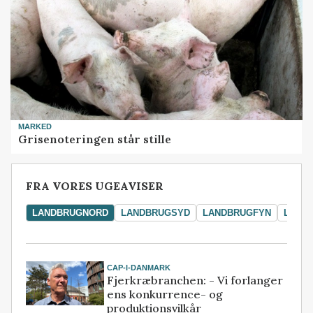
MARKED
Grisenoteringen står stille
FRA VORES UGEAVISER
LANDBRUGNORD
LANDBRUGSYD
LANDBRUGFYN
LAND
CAP-I-DANMARK
Fjerkræbranchen: - Vi forlanger
ens konkurrence- og
produktionsvilkår