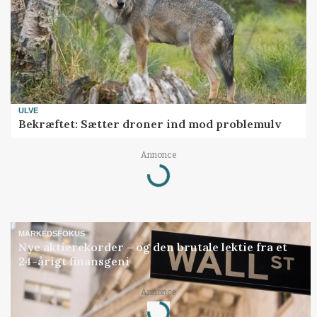
ULVE
Bekræftet: Sætter droner ind mod problemulv
Annonce
Loading...
MARKEDSFOKUS
Nye aktierekorder – og den brutale lektie fra et
24-årigt finansgeni
Annonce
Loading...