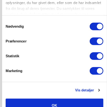
Ulven stod på foderbordet
oplysninger, du har givet dem, eller som de har indsamlet
fra din brug af deres tjenester. Du samtykker til vores
Loading...
Annonce
cookies, hvis du fortsætter med at anvende vores
hjemmeside.
Samtykkevalg
Nødvendig
Jobs
Præferencer
i samarbejde med
Statistik
76
ledige stillinger
Opret agent
Se alle jobs
Marketing
Elevplads tilbydes ved Ringkøbing /
Trainee placement Ringkøbing
Vis detaljer
Grise
OK