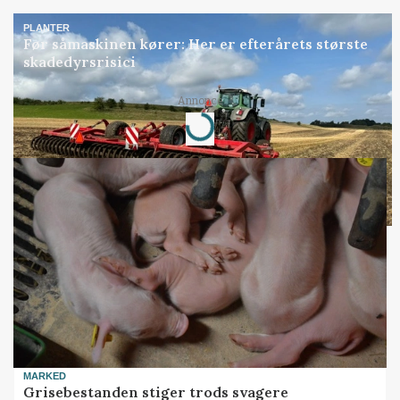
PLANTER
Før såmaskinen kører: Her er efterårets største
skadedyrsrisici
Annonce
Loading...
MARKED
Grisebestanden stiger trods svagere