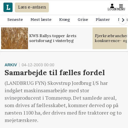
Læs e-avisen
LOGIN
MENU
Seneste
Mest læste
Kvæg
Grise
Planter
Mask
KWS Rallys topper årets
Fjerkræbranchen:
sortsforsøg i vinterbyg
konkurrence- og
ARKIV
04-12-2003 00:00
Samarbejde til fælles fordel
(LANDBRUG FYN) Skovstrup Jordbrug I/S har
indgået maskinsamarbejde med stor
svineproducent i Tommerup. Det samlede areal,
som drives af fællesskabet, kommer derved op på
næsten 1100 ha, der drives med fire traktorer og to
mejetærskere.