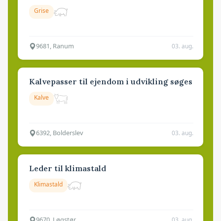
Grise
9681, Ranum
03. aug.
Kalvepasser til ejendom i udvikling søges
Kalve
6392, Bolderslev
03. aug.
Leder til klimastald
Klimastald
9670, Løgstør
03. aug.