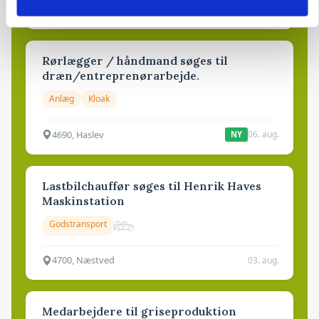
6950, Ringkøbing
06. aug.
NY
Rørlægger / håndmand søges til
dræn/entreprenørarbejde.
Anlæg
Kloak
4690, Haslev
06. aug.
NY
Lastbilchauffør søges til Henrik Haves
Maskinstation
Godstransport
4700, Næstved
03. aug.
Medarbejdere til griseproduktion