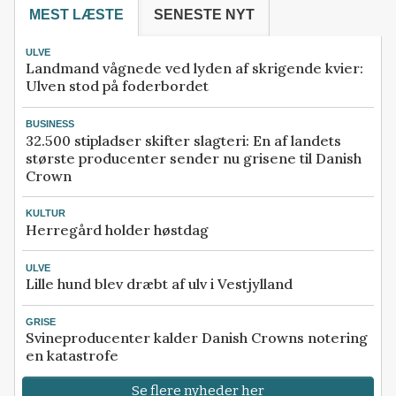
MEST LÆSTE
SENESTE NYT
ULVE
Landmand vågnede ved lyden af skrigende kvier:
Ulven stod på foderbordet
BUSINESS
32.500 stipladser skifter slagteri: En af landets
største producenter sender nu grisene til Danish
Crown
KULTUR
Herregård holder høstdag
ULVE
Lille hund blev dræbt af ulv i Vestjylland
GRISE
Svineproducenter kalder Danish Crowns notering
en katastrofe
Se flere nyheder her