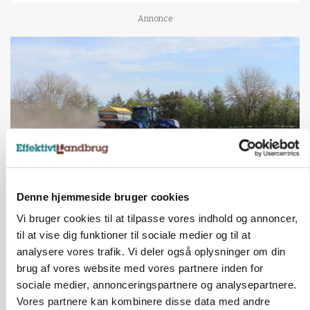
Annonce
Denne hjemmeside bruger cookies
POLITIK
Folketinget behandler ny gødskningslov: Sådan
Vi bruger cookies til at tilpasse vores indhold og annoncer,
kan den ændre din bedrift fra 2027
til at vise dig funktioner til sociale medier og til at
analysere vores trafik. Vi deler også oplysninger om din
Annonce
brug af vores website med vores partnere inden for
sociale medier, annonceringspartnere og analysepartnere.
ULVE
Vores partnere kan kombinere disse data med andre
Landmand vågnede ved lyden af skrigende kvier: