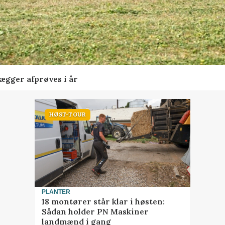
lægger afprøves i år
HØST-TOUR
PLANTER
18 montører står klar i høsten:
Sådan holder PN Maskiner
landmænd i gang