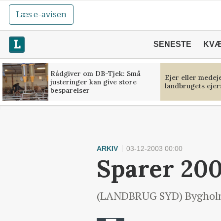
Læs e-avisen
SENESTE
KV
Rådgiver om DB-Tjek: Små
Ejer eller medej
justeringer kan give store
landbrugets ejer
besparelser
ARKIV
03-12-2003 00:00
Sparer 200
(LANDBRUG SYD) Bygholm L