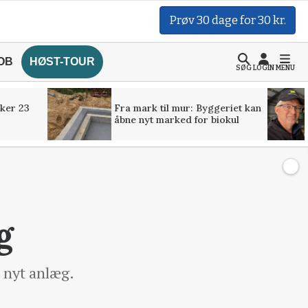
Prøv 30 dage for 30 kr.
OB
HØST-TOUR
SØG
LOGIN
MENU
ker 23
Fra mark til mur: Byggeriet kan
åbne nyt marked for biokul
g
 nyt anlæg.