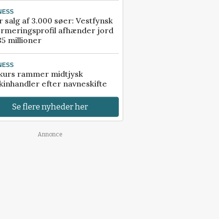
NESS
r salg af 3.000 søer: Vestfynsk
rmeringsprofil afhænder jord
85 millioner
NESS
kurs rammer midtjysk
inhandler efter navneskifte
Se flere nyheder her
Annonce