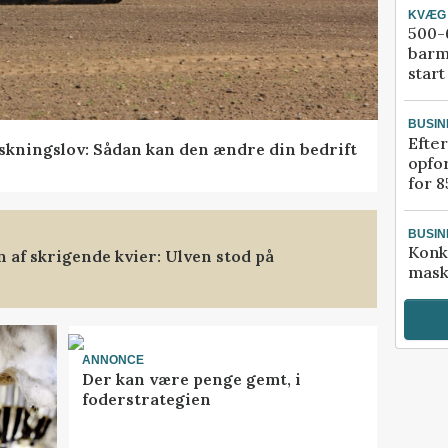
KVÆG
500-6
barm
start
BUSIN
Efter
skningslov: Sådan kan den ændre din bedrift
opfo
for 8
BUSIN
Konk
af skrigende kvier: Ulven stod på
mask
ANNONCE
Der kan være penge gemt, i
foderstrategien