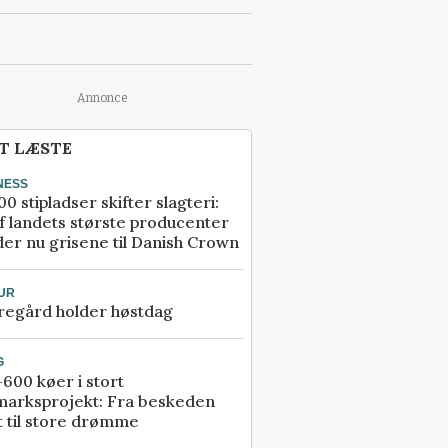
Annonce
T LÆSTE
NESS
00 stipladser skifter slagteri:
f landets største producenter
er nu grisene til Danish Crown
UR
regård holder høstdag
G
600 køer i stort
marksprojekt: Fra beskeden
t til store drømme