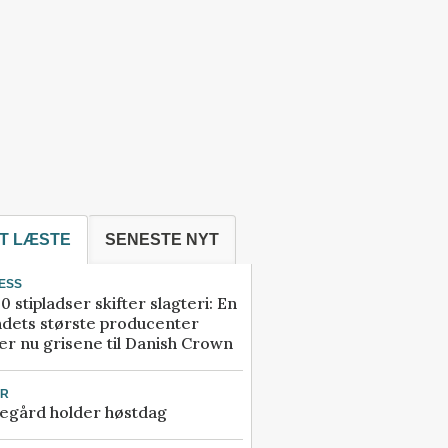
T LÆSTE
SENESTE NYT
ESS
0 stipladser skifter slagteri: En
ndets største producenter
r nu grisene til Danish Crown
UR
egård holder høstdag