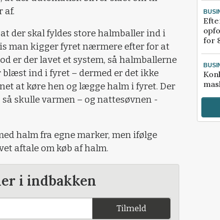
 af.
BUSI
Efte
opfo
at der skal fyldes store halmballer ind i
for 
is man kigger fyret nærmere efter for at
mod er der lavet et system, så halmballerne
BUSI
 blæst ind i fyret – dermed er det ikke
Kon
mask
net at køre hen og lægge halm i fyret. Der
og så skulle varmen – og nattesøvnen -
 med halm fra egne marker, men ifølge
vet aftale om køb af halm.
der i indbakken
Tilmeld