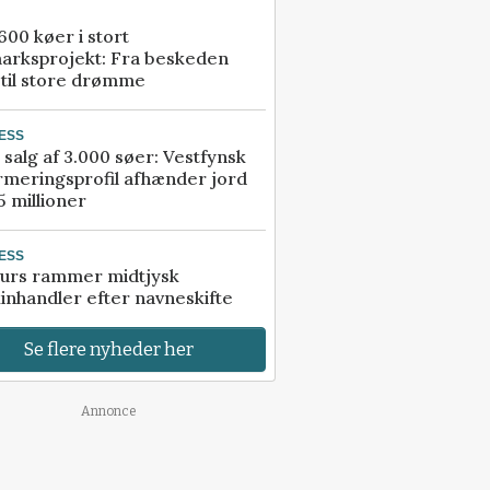
00 køer i stort
arksprojekt: Fra beskeden
 til store drømme
ESS
 salg af 3.000 søer: Vestfynsk
rmeringsprofil afhænder jord
5 millioner
ESS
urs rammer midtjysk
inhandler efter navneskifte
Se flere nyheder her
Annonce