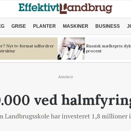
ÆG
GRISE
PLANTER
MASKINER
BUSINESS
J
er? Nyt tv-format udfordrer
Russisk mælkepris dyk
struktur
procent
Annonce
.000 ved halmfyrin
andbrugsskole har investeret 1,8 millioner i