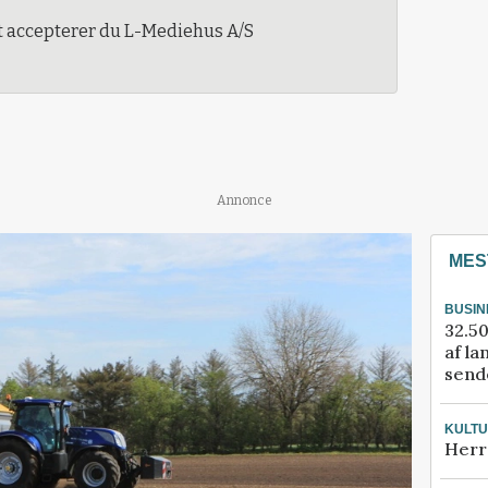
t accepterer du L-Mediehus A/S
Annonce
MES
BUSIN
32.50
af la
sende
KULT
Herr