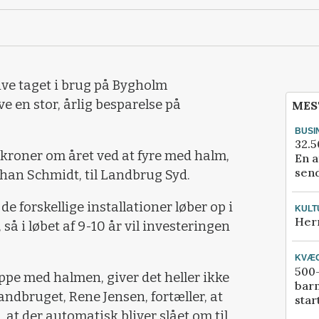
blive taget i brug på Bygholm
ve en stor, årlig besparelse på
MES
BUSI
32.5
kroner om året ved at fyre med halm,
En a
send
ohan Schmidt, til Landbrug Syd.
e forskellige installationer løber op i
KULT
Her
så i løbet af 9-10 år vil investeringen
KVÆ
500-
ippe med halmen, giver det heller ikke
bar
landbruget, Rene Jensen, fortæller, at
star
at der automatisk bliver slået om til