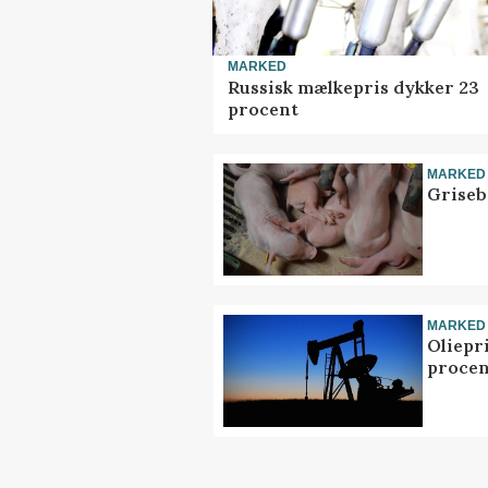
MARKED
Russisk mælkepris dykker 23
procent
MARKED
Griseb
MARKED
Oliepr
procen