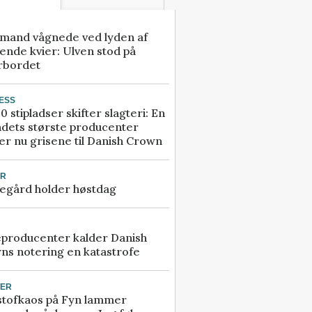
mand vågnede ved lyden af
ende kvier: Ulven stod på
rbordet
ESS
0 stipladser skifter slagteri: En
ndets største producenter
r nu grisene til Danish Crown
UR
egård holder høstdag
eproducenter kalder Danish
ns notering en katastrofe
TER
stofkaos på Fyn lammer