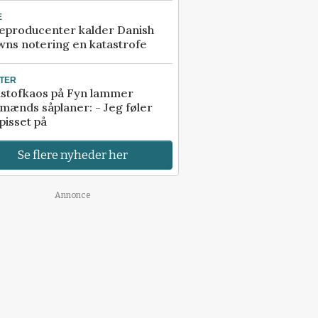
E
eproducenter kalder Danish
ns notering en katastrofe
TER
stofkaos på Fyn lammer
mænds såplaner: - Jeg føler
pisset på
Se flere nyheder her
Annonce