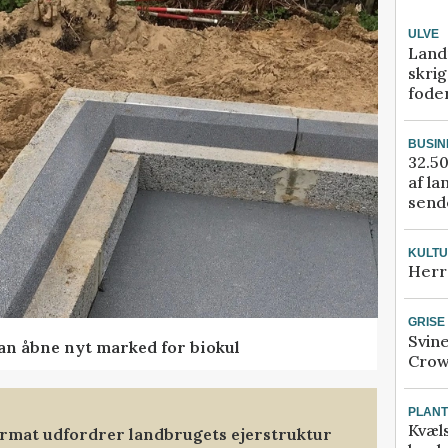
ULVE
Land
skrig
fode
BUSIN
32.50
af la
sende
KULT
Herr
GRISE
Svin
kan åbne nyt marked for biokul
Crow
PLAN
Kvæl
format udfordrer landbrugets ejerstruktur