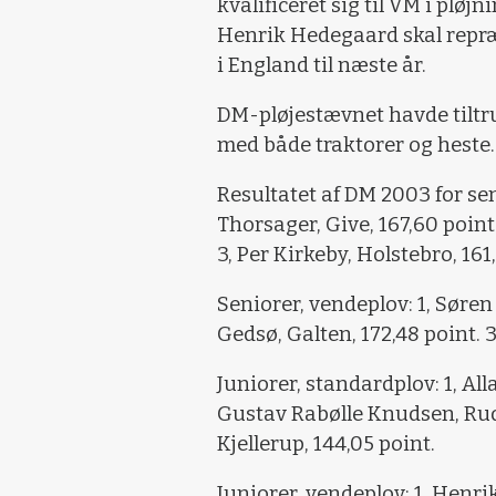
kvalificeret sig til VM i pløj
Henrik Hedegaard skal repr
i England til næste år.
DM-pløjestævnet havde tiltru
med både traktorer og heste.
Resultatet af DM 2003 for se
Thorsager, Give, 167,60 point
3, Per Kirkeby, Holstebro, 161
Seniorer, vendeplov: 1, Søren
Gedsø, Galten, 172,48 point. 
Juniorer, standardplov: 1, Al
Gustav Rabølle Knudsen, Rudk
Kjellerup, 144,05 point.
Juniorer, vendeplov: 1, Henri