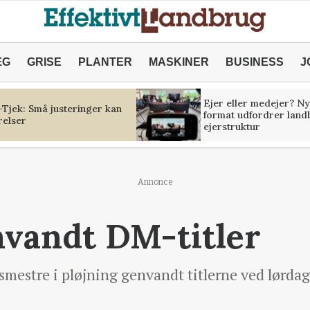
ÆG
GRISE
PLANTER
MASKINER
BUSINESS
J
Ejer eller medejer? Ny
Tjek: Små justeringer kan
format udfordrer land
relser
ejerstruktur
Annonce
nvandt DM-titler
smestre i pløjning genvandt titlerne ved lørda