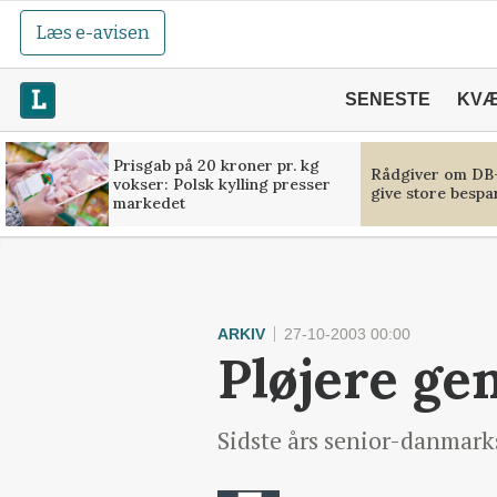
Læs e-avisen
SENESTE
KV
Prisgab på 20 kroner pr. kg
Rådgiver om DB-
vokser: Polsk kylling presser
give store bespa
markedet
ARKIV
27-10-2003 00:00
Pløjere ge
Sidste års senior-danmark