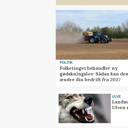
POLITIK
Folketinget behandler ny
gødskningslov: Sådan kan de
ændre din bedrift fra 2027
ULVE
Landma
Ulven 