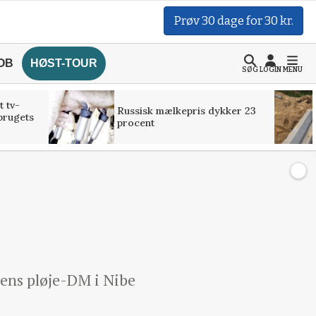
Prøv 30 dage for 30 kr.
OB
HØST-TOUR
SØG
LOGIN
MENU
t tv-
Russisk mælkepris dykker 23
brugets
procent
gens pløje-DM i Nibe