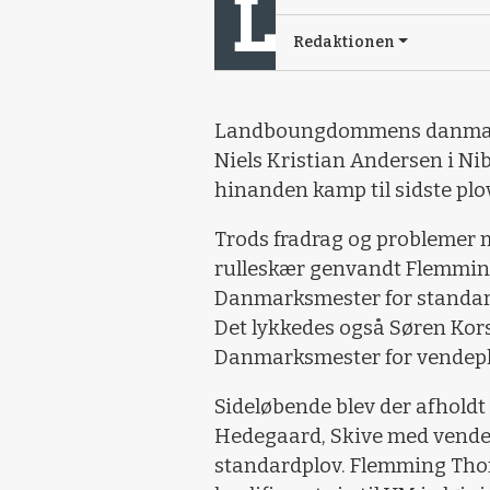
Redaktionen
Landboungdommens danmarks
Niels Kristian Andersen i Ni
hinanden kamp til sidste plo
Trods fradrag og problemer m
rulleskær genvandt Flemming
Danmarksmester for standard
Det lykkedes også Søren Kors
Danmarksmester for vendepl
Sideløbende blev der afholdt
Hedegaard, Skive med vende
standardplov. Flemming Tho