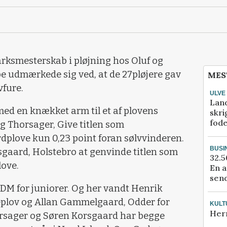
mesterskab i pløjning hos Oluf og
be udmærkede sig ved, at de 27pløjere gav
MES
vfure.
ULVE
Lan
ed en knækket arm til et af plovens
skri
fod
 Thorsager, Give titlen som
plove kun 0,23 point foran sølvvinderen.
BUSI
gaard, Holstebro at genvinde titlen som
32.5
ove.
En a
send
 DM for juniorer. Og her vandt Henrik
plov og Allan Gammelgaard, Odder for
KULT
Her
rsager og Søren Korsgaard har begge