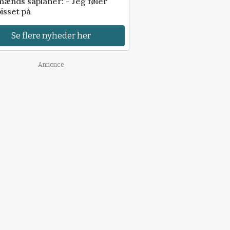
ænds såplaner: - Jeg føler
isset på
Se flere nyheder her
Annonce