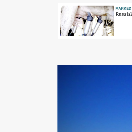
MARKED
Russis