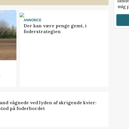
landm
mig p
ANNONCE
Der kan være penge gemt, i
foderstrategien
n
nd vågnede ved lyden af skrigende kvier:
stod på foderbordet