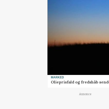
MARKED
Olieprisfald og fredshåb sen
Annonce