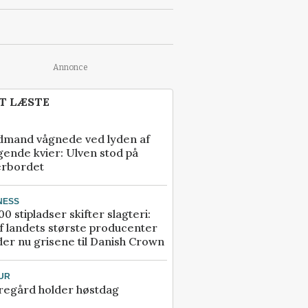
Annonce
T LÆSTE
dmand vågnede ved lyden af
gende kvier: Ulven stod på
erbordet
NESS
00 stipladser skifter slagteri:
f landets største producenter
er nu grisene til Danish Crown
UR
regård holder høstdag