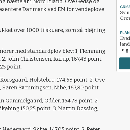
ning næste år i Nord Irland. Ove Gedsø og
GRIS
æsentere Danmark ved EM for vendeplove
Svin
Crow
kket over 1000 tilskuere, som så pløjning
PLAN
Kvæl
land
mig 
niorer med standardplov blev: 1, Flemming
. 2, John Christensen, Karup, 167,43 point.
,25 point.
 Korsgaard, Holstebro, 174,58 point. 2, Ove
3, Søren Svenningsen, Nibe, 167,80 point.
lan Gammelgaard, Odder, 154,78 point. 2,
øbing,150,25 point. 3, Martin Døssing,
k Hedegaard, Skive, 147,05 point. 2, Peter