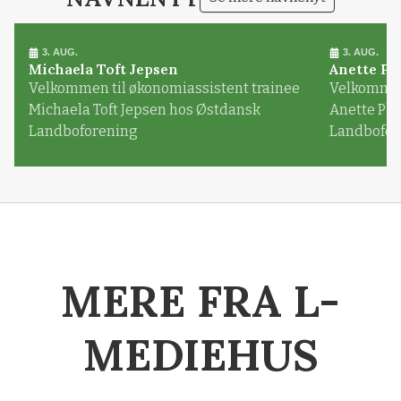
3. AUG.
3. AUG.
Michaela Toft Jepsen
Anette Pl
Velkommen til økonomiassistent trainee
Velkommen 
Michaela Toft Jepsen hos Østdansk
Anette Pl
Landboforening
Landbofor
MERE FRA L-
MEDIEHUS