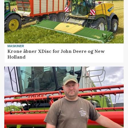
MASKINER
Krone åbner XDisc for John Deere og New
Holland