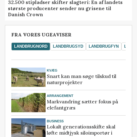
32.500 stipladser skifter slagteri: En af landets
største producenter sender nu grisene til
Danish Crown
FRA VORES UGEAVISER
LANDBRUGNORD
LANDBRUGSYD
LANDBRUGFYN
LAND
KVÆG
Snart kan man søge tilskud til
naturprojekter
ARRANGEMENT
Markvandring sætter fokus på
elefantgræs
BUSINESS
Lokalt generationsskifte skal
løfte midtjysk siloimportør i