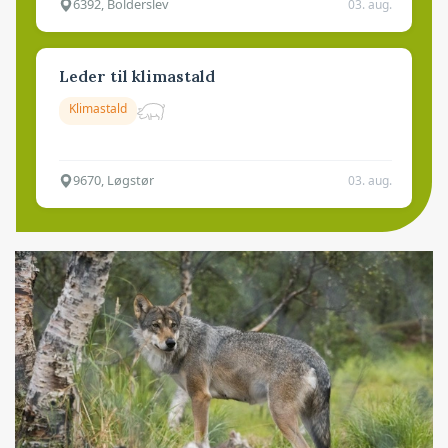
6392, Bolderslev
03. aug.
Leder til klimastald
Klimastald
9670, Løgstør
03. aug.