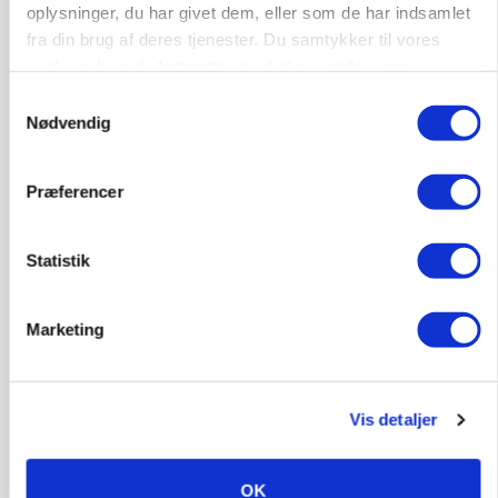
oplysninger, du har givet dem, eller som de har indsamlet
fra din brug af deres tjenester. Du samtykker til vores
cookies, hvis du fortsætter med at anvende vores
hjemmeside.
Samtykkevalg
Nødvendig
Præferencer
BUSINESS
Fra mark til mur: Byggeriet kan åbne nyt
marked for biokul
Statistik
Annonce
Marketing
Vis detaljer
OK