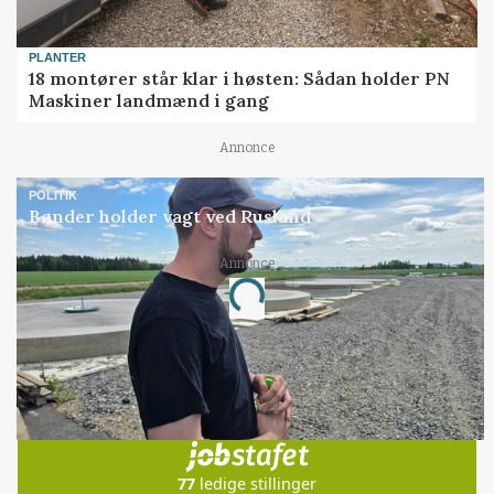
PLANTER
18 montører står klar i høsten: Sådan holder PN
Maskiner landmænd i gang
Annonce
POLITIK
Bønder holder vagt ved Rusland
Annonce
Loading...
Jobs
i samarbejde med
77
ledige stillinger