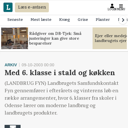
Læs e-avisen
LOGIN
MENU
Seneste
Mest læste
Kvæg
Grise
Planter
Mask
Rådgiver om DB-Tjek: Små
Ejer eller medej
justeringer kan give store
landbrugets ejer
besparelser
ARKIV
09-10-2003 00:00
Med 6. klasse i stald og køkken
(LANDBRUG FYN) Landbrugets Samfundskontakt
Fyn gennemfører i efterårets og vinterens løb en
række arrangementer, hvor 6. klasser fra skoler i
Odense lærer om moderne landbrug og
landbrugets produkter.