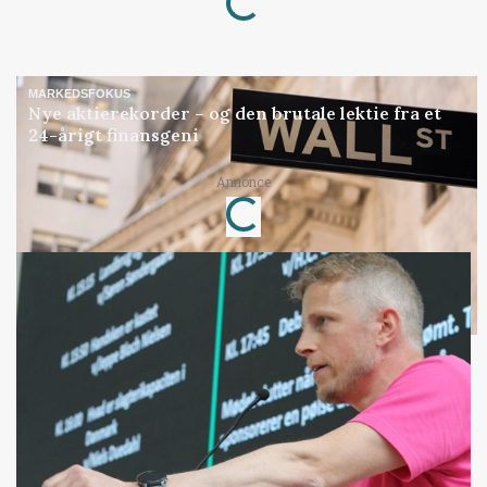
MARKEDSFOKUS
Nye aktierekorder – og den brutale lektie fra et
24-årigt finansgeni
Loading...
Annonce