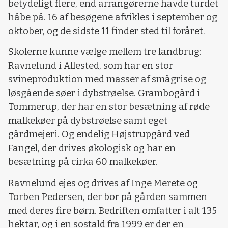
betydeligt flere, end arrangørerne havde turdet
håbe på. 16 af besøgene afvikles i september og
oktober, og de sidste 11 finder sted til foråret.
Skolerne kunne vælge mellem tre landbrug:
Ravnelund i Allested, som har en stor
svineproduktion med masser af smågrise og
løsgående søer i dybstrøelse. Grambogård i
Tommerup, der har en stor besætning af røde
malkekøer på dybstrøelse samt eget
gårdmejeri. Og endelig Højstrupgård ved
Fangel, der drives økologisk og har en
besætning på cirka 60 malkekøer.
Ravnelund ejes og drives af Inge Merete og
Torben Pedersen, der bor på gården sammen
med deres fire børn. Bedriften omfatter i alt 135
hektar, og i en sostald fra 1999 er der en