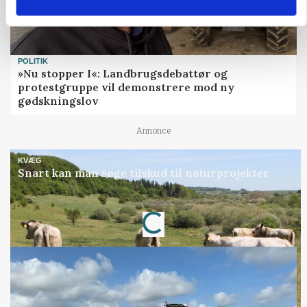
POLITIK
»Nu stopper I«: Landbrugsdebattør og
protestgruppe vil demonstrere mod ny
gødskningslov
Annonce
KVÆG
Snart kan man søge tilskud til naturprojekter
Loading...
Annonce