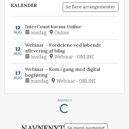
KALENDER
Se flere arrangementer
InterCount kursus Online
12
AUG
onsdag
Online
Webinar – Fordelene ved løbende
12
aflevering af bilag
AUG
onsdag
Webinar - ONLINE
Webinar – Kom i gang med digital
17
bogføring
AUG
mandag
Webinar - ONLINE
Loading...
Annonce
NAVNENYT
Se mere navnenyt