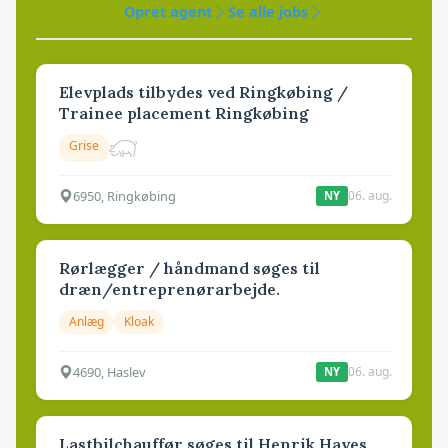
Opret agent
Se alle jobs
Elevplads tilbydes ved Ringkøbing /
Trainee placement Ringkøbing
Grise
6950, Ringkøbing
06. aug.
NY
Rørlægger / håndmand søges til
dræn/entreprenørarbejde.
Anlæg
Kloak
4690, Haslev
06. aug.
NY
Lastbilchauffør søges til Henrik Haves