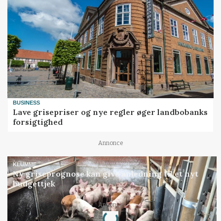
BUSINESS
Lave grisepriser og nye regler øger landbobanks
forsigtighed
Annonce
KLUMME
Ny griseprognose kan give anledning til et nyt
budgettjek
Loading...
Annonce