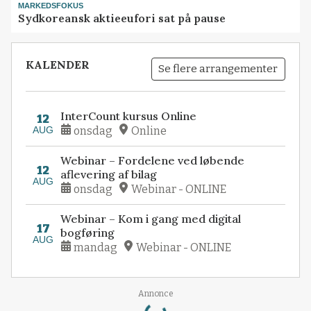
MARKEDSFOKUS
Sydkoreansk aktieeufori sat på pause
KALENDER
Se flere arrangementer
InterCount kursus Online
12
AUG
onsdag
Online
Webinar – Fordelene ved løbende
12
aflevering af bilag
AUG
onsdag
Webinar - ONLINE
Webinar – Kom i gang med digital
17
bogføring
AUG
mandag
Webinar - ONLINE
Loading...
Annonce