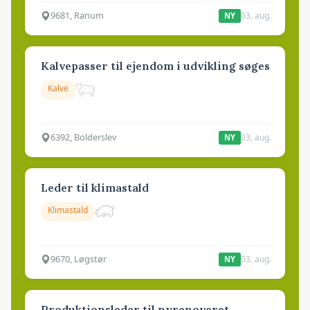
9681, Ranum
03. aug.
NY
Kalvepasser til ejendom i udvikling søges
Kalve
6392, Bolderslev
03. aug.
NY
Leder til klimastald
Klimastald
9670, Løgstør
03. aug.
NY
Produktionsleder til nyrenoveret