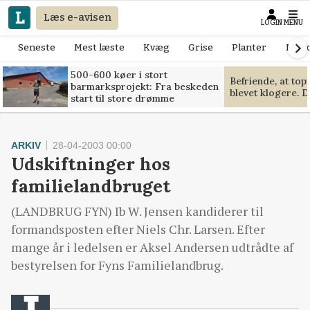
Læs e-avisen
LOGIN
MENU
Seneste
Mest læste
Kvæg
Grise
Planter
Mask
500-600 køer i stort
Befriende, at to
barmarksprojekt: Fra beskeden
blevet klogere. D
start til store drømme
ARKIV
28-04-2003 00:00
Udskiftninger hos
familielandbruget
(LANDBRUG FYN) Ib W. Jensen kandiderer til
formandsposten efter Niels Chr. Larsen. Efter
mange år i ledelsen er Aksel Andersen udtrådte af
bestyrelsen for Fyns Familielandbrug.