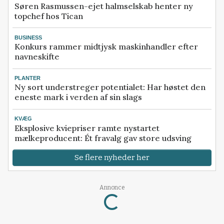
Søren Rasmussen-ejet halmselskab henter ny
topchef hos Tican
BUSINESS
Konkurs rammer midtjysk maskinhandler efter
navneskifte
PLANTER
Ny sort understreger potentialet: Har høstet den
eneste mark i verden af sin slags
KVÆG
Eksplosive kviepriser ramte nystartet
mælkeproducent: Ét fravalg gav store udsving
Se flere nyheder her
Annonce
Loading...