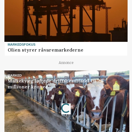
MARKEDSFOKUS
Olien styrer råvaremarkederne
Annonce
MARKED
Malkekvæg løftede driftsresultatet til 2,8
millioner kroner
Annonce
Loading...