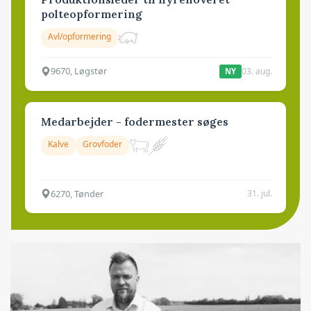
polteopformering
Avl/opformering
9670, Løgstør
03. aug.
NY
Medarbejder - fodermester søges
Kalve
Grovfoder
6270, Tønder
31. jul.