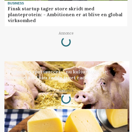
BUSINESS
Finsk startup tager store skridt med
planteprotein: - Ambitionen er at blive en global
virksomhed
Loading...
Annonce
GRISE
Engang eksportsucces – nu kulturhistorie:
Gammel sæd kan redde truet race
Loading...
Annonce