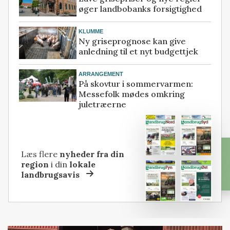
øger landbobanks forsigtighed
KLUMME
Ny griseprognose kan give
anledning til et nyt budgettjek
ARRANGEMENT
På skovtur i sommervarmen:
Messefolk mødes omkring
juletræerne
Læs flere
nyheder fra din
region
i din
lokale
landbrugsavis