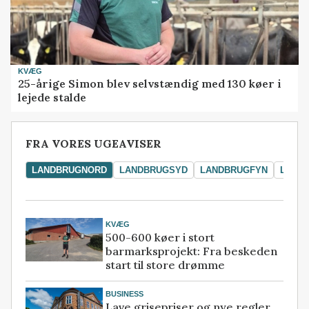
KVÆG
25-årige Simon blev selvstændig med 130 køer i
lejede stalde
FRA VORES UGEAVISER
LANDBRUGNORD
LANDBRUGSYD
LANDBRUGFYN
LAND
KVÆG
500-600 køer i stort
barmarksprojekt: Fra beskeden
start til store drømme
BUSINESS
Lave grisepriser og nye regler