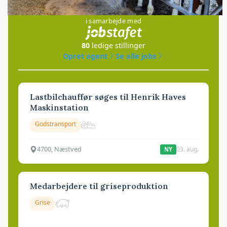
Jobs
i samarbejde med
80
ledige stillinger
Opret agent
Se alle jobs
Lastbilchauffør søges til Henrik Haves
Maskinstation
Godstransport
4700, Næstved
03. aug.
NY
Medarbejdere til griseproduktion
Grise