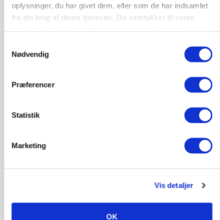
oplysninger, du har givet dem, eller som de har indsamlet
KVÆG
500-600 køer i stort barmarksprojekt: Fra
fra din brug af deres tjenester. Du samtykker til vores
beskeden start til store drømme
cookies, hvis du fortsætter med at anvende vores
hjemmeside.
Samtykkevalg
Nødvendig
Præferencer
Statistik
Marketing
LEDER
Befriende, at topredaktør erkender, hun er
blevet klogere. Det kunne vi alle lære af
Vis detaljer
Loading...
Annonce
OK