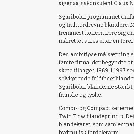
siger salgskonsulent Claus N
Sgariboldi programmet omfat
og traktordrevne blandere. M
fremmest koncentrere sig om
målrettet stiles efter en før
Den ambitiøse målsætning skal
første firma, der begyndte at
skete tilbage i 1969. I 1987 s
selvkørende fuldfoderblander
Sgariboldi blanderne stærkt
franske og tyske.
Combi- og Compact serierne 
Twin Flow blandeprincip. Det
blandekaret, som samler mate
hydraulisk fordelerarm.