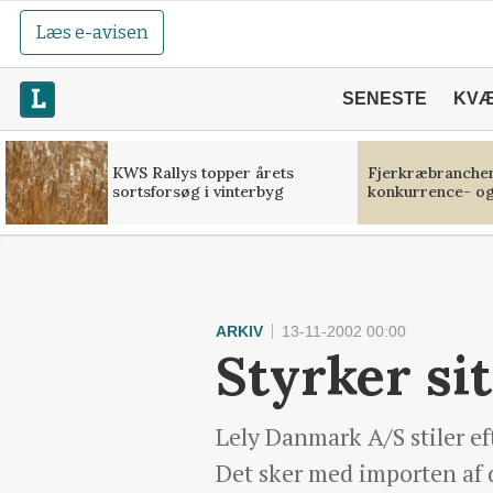
Læs e-avisen
SENESTE
KV
KWS Rallys topper årets
Fjerkræbranchen:
sortsforsøg i vinterbyg
konkurrence- og
ARKIV
13-11-2002 00:00
Styrker sit
Lely Danmark A/S stiler ef
Det sker med importen af 