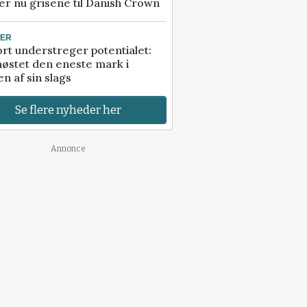
r nu grisene til Danish Crown
TER
rt understreger potentialet:
høstet den eneste mark i
n af sin slags
Se flere nyheder her
Annonce