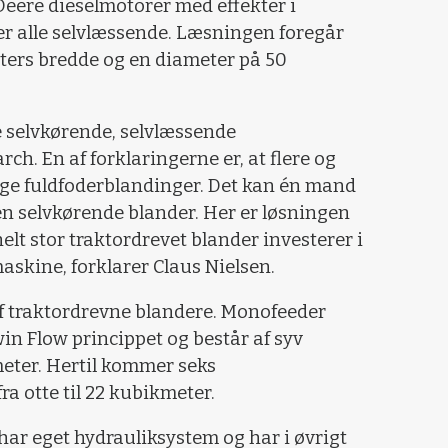
n Deere dieselmotorer med effekter i
 er alle selvlæssende. Læsningen foregår
eters bredde og en diameter på 50
de selvkørende, selvlæssende
h. En af forklaringerne er, at flere og
lige fuldfoderblandinger. Det kan én mand
 en selvkørende blander. Her er løsningen
 helt stor traktordrevet blander investerer i
skine, forklarer Claus Nielsen.
af traktordrevne blandere. Monofeeder
in Flow princippet og består af syv
meter. Hertil kommer seks
fra otte til 22 kubikmeter.
har eget hydrauliksystem og har i øvrigt