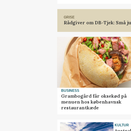
GRISE
Rådgiver om DB-Tjek: Små ju
BUSINESS
Grambogård får oksekød på
menuen hos københavnsk
restaurantkæde
KULTUR
Austra