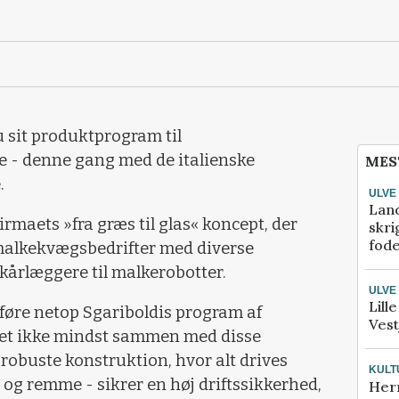
 sit produktprogram til
 - denne gang med de italienske
MES
.
ULVE
Lan
 firmaets »fra græs til glas« koncept, der
skri
fod
malkekvægsbedrifter med diverse
skårlæggere til malkerobotter.
ULVE
Lill
sføre netop Sgariboldis program af
Vest
det ikke mindst sammen med disse
 robuste konstruktion, hvor alt drives
KULT
 og remme - sikrer en høj driftssikkerhed,
Her