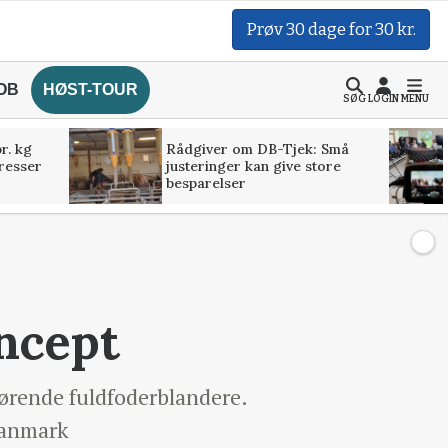
Prøv 30 dage for 30 kr.
OB
HØST-TOUR
SØG
LOGIN
MENU
r. kg
Rådgiver om DB-Tjek: Små
presser
justeringer kan give store
besparelser
oncept
kørende fuldfoderblandere.
 Danmark