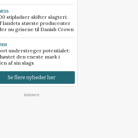
NESS
00 stipladser skifter slagteri:
f landets største producenter
er nu grisene til Danish Crown
TER
ort understreger potentialet:
høstet den eneste mark i
en af sin slags
Se flere nyheder her
Annonce