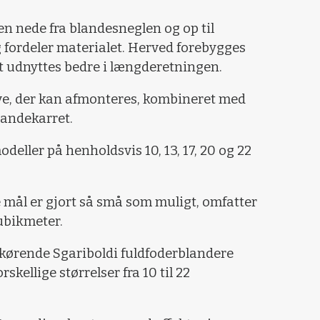
n nede fra blandesneglen og op til
 fordeler materialet. Herved forebygges
t udnyttes bedre i længderetningen.
ve, der kan afmonteres, kombineret med
landekarret.
deller på henholdsvis 10, 13, 17, 20 og 22
 mål er gjort så små som muligt, omfatter
kubikmeter.
vkørende Sgariboldi fuldfoderblandere
rskellige størrelser fra 10 til 22