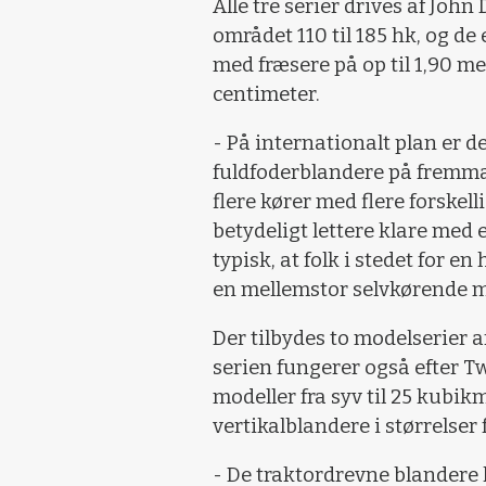
Alle tre serier drives af Joh
området 110 til 185 hk, og de
med fræsere på op til 1,90 m
centimeter.
- På internationalt plan er 
fuldfoderblandere på fremmarc
flere kører med flere forskel
betydeligt lettere klare med
typisk, at folk i stedet for en
en mellemstor selvkørende ma
Der tilbydes to modelserier 
serien fungerer også efter Tw
modeller fra syv til 25 kubik
vertikalblandere i størrelser 
- De traktordrevne blandere 