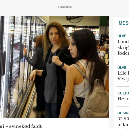
Annonce
MES
ULVE
Land
skrig
fode
ULVE
Lille
Vestj
KULT
Herr
BUSIN
32.50
af la
ni – svinekød faldt