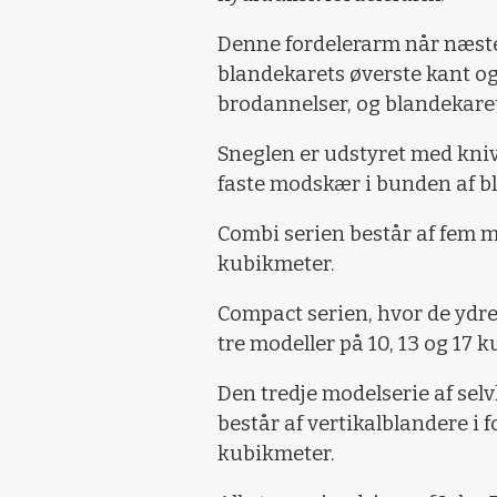
Denne fordelerarm når næste
blandekarets øverste kant og
brodannelser, og blandekare
Sneglen er udstyret med kni
faste modskær i bunden af b
Combi serien består af fem mo
kubikmeter.
Compact serien, hvor de ydre
tre modeller på 10, 13 og 17 
Den tredje modelserie af sel
består af vertikalblandere i fo
kubikmeter.