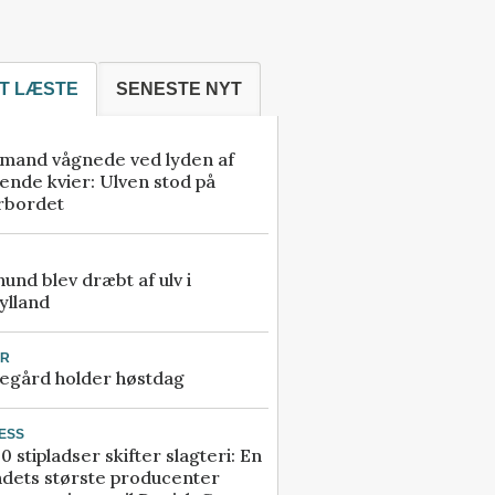
T LÆSTE
SENESTE NYT
mand vågnede ved lyden af
ende kvier: Ulven stod på
rbordet
 hund blev dræbt af ulv i
ylland
UR
egård holder høstdag
ESS
0 stipladser skifter slagteri: En
ndets største producenter