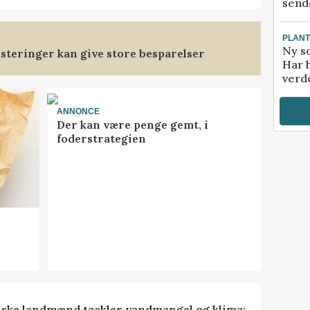
sende
PLAN
Ny so
steringer kan give store besparelser
Har 
verde
ANNONCE
Der kan være penge gemt, i
foderstrategien
lske landmænd tackler vandmangel og klima: