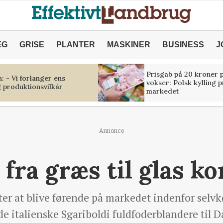
ÆG
GRISE
PLANTER
MASKINER
BUSINESS
J
Prisgab på 20 kroner p
 - Vi forlanger ens
vokser: Polsk kylling 
 produktionsvilkår
markedet
Annonce
 fra græs til glas k
ter at blive førende på markedet indenfor selv
de italienske Sgariboldi fuldfoderblandere til