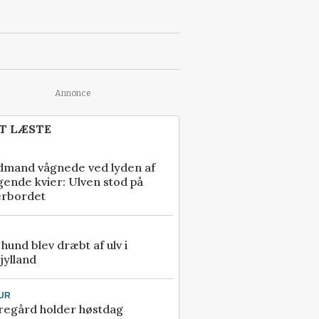
Annonce
T LÆSTE
dmand vågnede ved lyden af
gende kvier: Ulven stod på
erbordet
e hund blev dræbt af ulv i
jylland
UR
regård holder høstdag