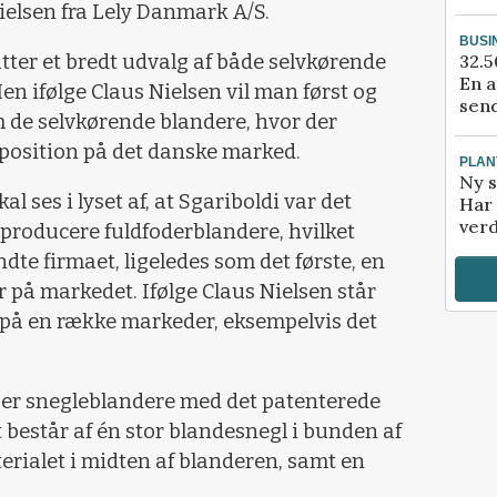
ielsen fra Lely Danmark A/S.
BUSI
ter et bredt udvalg af både selvkørende
32.5
En a
en ifølge Claus Nielsen vil man først og
send
 de selvkørende blandere, hvor der
erposition på det danske marked.
PLAN
Ny s
 ses i lyset af, at Sgariboldi var det
Har 
verd
 producere fuldfoderblandere, hvilket
endte firmaet, ligeledes som det første, en
 på markedet. Ifølge Claus Nielsen står
 på en række markeder, eksempelvis det
er snegleblandere med det patenterede
 består af én stor blandesnegl i bunden af
rialet i midten af blanderen, samt en