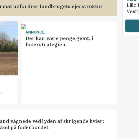
Lille
format udfordrer landbrugets ejerstruktur
Vestj
ANNONCE
Der kan være penge gemt, i
foderstrategien
n
nd vågnede ved lyden af skrigende kvier:
stod på foderbordet