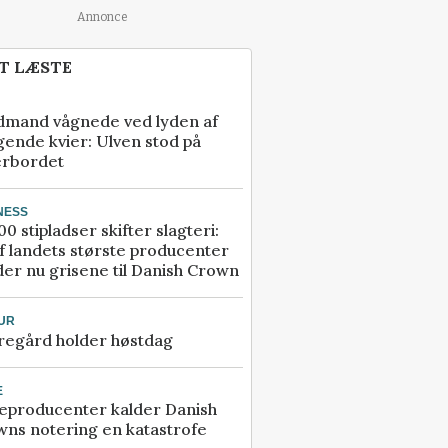
Annonce
T LÆSTE
dmand vågnede ved lyden af
gende kvier: Ulven stod på
erbordet
NESS
00 stipladser skifter slagteri:
f landets største producenter
er nu grisene til Danish Crown
UR
regård holder høstdag
E
eproducenter kalder Danish
ns notering en katastrofe