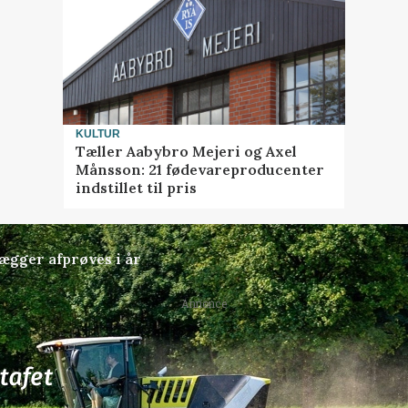
KULTUR
Tæller Aabybro Mejeri og Axel
Månsson: 21 fødevareproducenter
indstillet til pris
lægger afprøves i år
Annonce
77
ledige stillinger