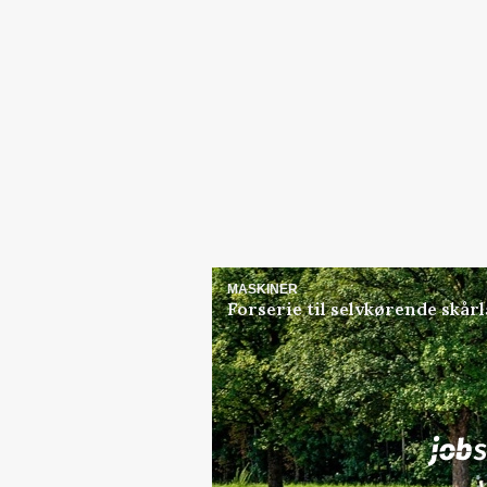
MASKINER
Forserie til selvkørende skår
Jobs
i samarbejde med