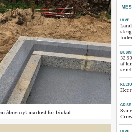
MES
ULVE
Land
skrig
fode
BUSIN
32.50
af la
sende
KULT
Herr
GRISE
Svin
kan åbne nyt marked for biokul
Crow
ULVE