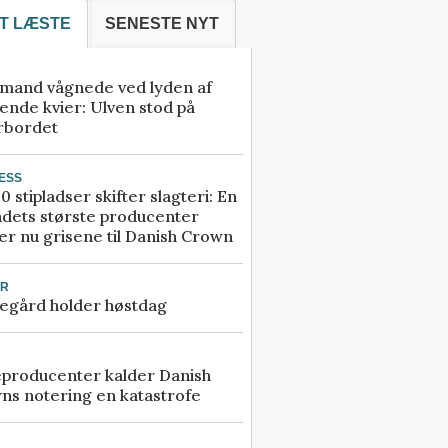
T LÆSTE
SENESTE NYT
mand vågnede ved lyden af
ende kvier: Ulven stod på
rbordet
ESS
0 stipladser skifter slagteri: En
ndets største producenter
r nu grisene til Danish Crown
UR
egård holder høstdag
eproducenter kalder Danish
ns notering en katastrofe