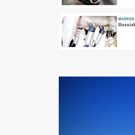
MARKED
Russis