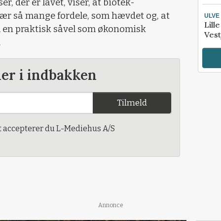
, der er lavet, viser, at biotek-
nær så mange fordele, som hævdet og, at
ULVE
Lill
m en praktisk såvel som økonomisk
Vest
.
der i indbakken
Tilmeld
t accepterer du L-Mediehus A/S
Annonce