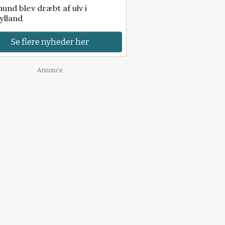
 hund blev dræbt af ulv i
ylland
Se flere nyheder her
Annonce