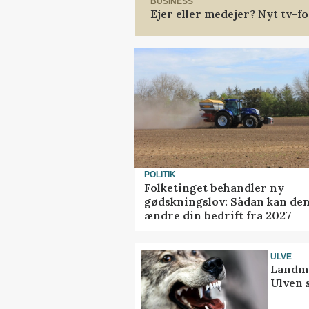
BUSINESS
Ejer eller medejer? Nyt tv-
POLITIK
Folketinget behandler ny
gødskningslov: Sådan kan de
ændre din bedrift fra 2027
ULVE
Landma
Ulven 