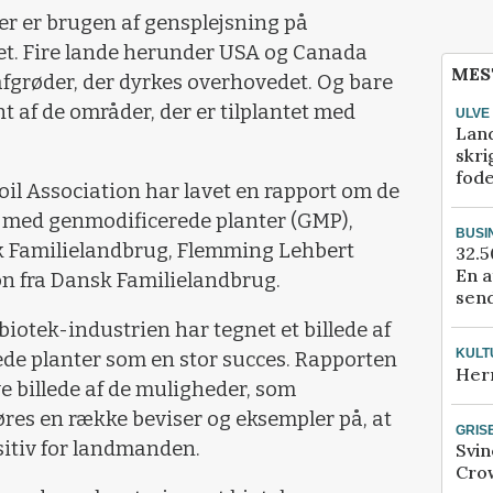
er er brugen af gensplejsning på
t. Fire lande herunder USA og Canada
MES
fgrøder, der dyrkes overhovedet. Og bare
t af de områder, der er tilplantet med
ULVE
Lan
skri
fod
il Association har lavet en rapport om de
 med genmodificerede planter (GMP),
BUSI
sk Familielandbrug, Flemming Lehbert
32.5
En a
on fra Dansk Familielandbrug.
send
 biotek-industrien har tegnet et billede af
KULT
de planter som en stor succes. Rapporten
Her
e billede af de muligheder, som
føres en række beviser og eksempler på, at
GRIS
sitiv for landmanden.
Svin
Crow