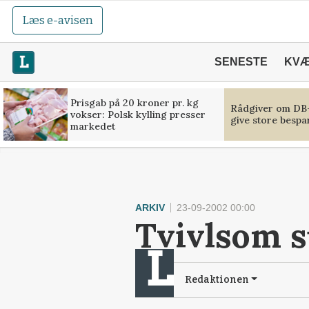
Læs e-avisen
SENESTE
KV
Prisgab på 20 kroner pr. kg
Rådgiver om DB-
vokser: Polsk kylling presser
give store bespa
markedet
ARKIV
23-09-2002 00:00
Tvivlsom s
Redaktionen