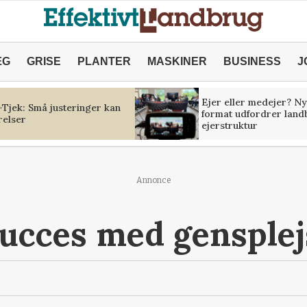
ÆG
GRISE
PLANTER
MASKINER
BUSINESS
J
Ejer eller medejer? Ny
Tjek: Små justeringer kan
format udfordrer land
relser
ejerstruktur
Annonce
ucces med gensple