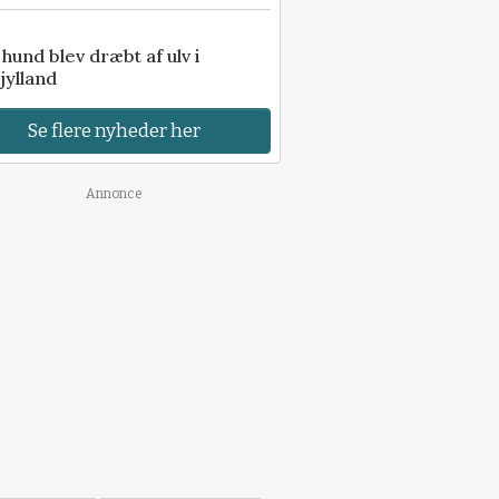
e hund blev dræbt af ulv i
jylland
Se flere nyheder her
Annonce