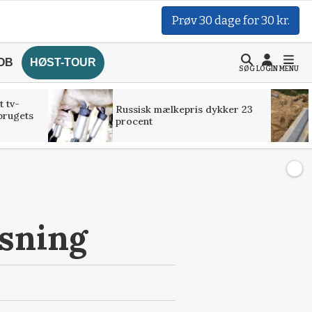
Prøv 30 dage for 30 kr.
OB
HØST-TOUR
SØG
LOGIN
MENU
t tv-
Russisk mælkepris dykker 23
brugets
procent
jsning