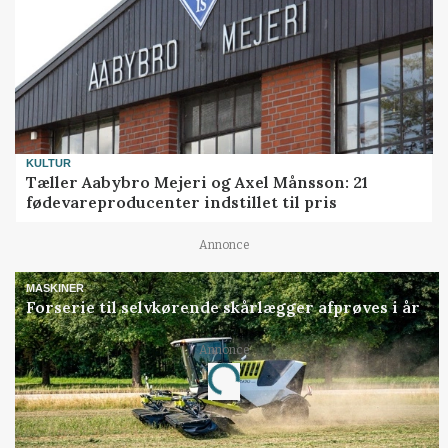
KULTUR
Tæller Aabybro Mejeri og Axel Månsson: 21
fødevareproducenter indstillet til pris
Annonce
MASKINER
Forserie til selvkørende skårlægger afprøves i år
Annonce
Loading...