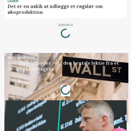
LEDER
Det er en uskik at udlægge et røgslør om
økoproduktion
Loading...
Annonce
MARKEDSFOKUS
Nye aktierekorder – og den brutale lektie fra et
24-årigt finansgeni
Loading...
Annonce