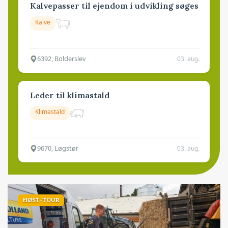
Kalvepasser til ejendom i udvikling søges
Kalve
6392, Bolderslev
03. aug.
Leder til klimastald
Klimastald
9670, Løgstør
03. aug.
HØST-TOUR