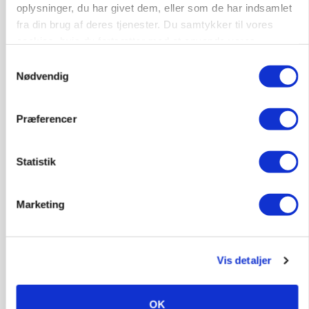
oplysninger, du har givet dem, eller som de har indsamlet
fra din brug af deres tjenester. Du samtykker til vores
cookies, hvis du fortsætter med at anvende vores
hjemmeside.
Samtykkevalg
Nødvendig
Præferencer
Statistik
KVÆG
Snart kan man søge tilskud til naturprojekter
Marketing
Annonce
PLANTER
Før såmaskinen kører: Her er efterårets største
Vis detaljer
skadedyrsrisici
Loading...
Annonce
OK