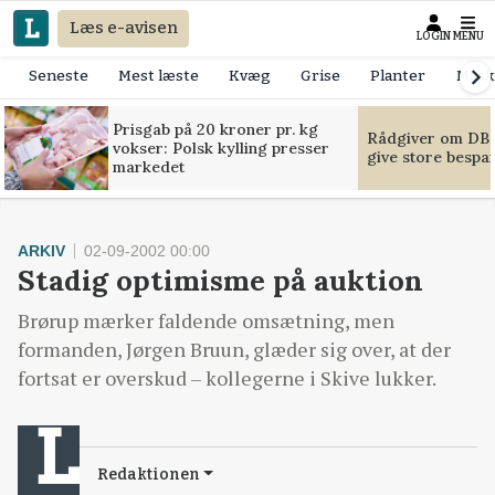
Læs e-avisen
LOGIN
MENU
Seneste
Mest læste
Kvæg
Grise
Planter
Mask
Prisgab på 20 kroner pr. kg
Rådgiver om DB-
vokser: Polsk kylling presser
give store bespa
markedet
ARKIV
02-09-2002 00:00
Stadig optimisme på auktion
Brørup mærker faldende omsætning, men
formanden, Jørgen Bruun, glæder sig over, at der
fortsat er overskud – kollegerne i Skive lukker.
Redaktionen