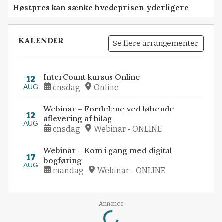
Høstpres kan sænke hvedeprisen yderligere
KALENDER
Se flere arrangementer
InterCount kursus Online
12
AUG
onsdag
Online
Webinar – Fordelene ved løbende
12
aflevering af bilag
AUG
onsdag
Webinar - ONLINE
Webinar – Kom i gang med digital
17
bogføring
AUG
mandag
Webinar - ONLINE
Loading...
Annonce