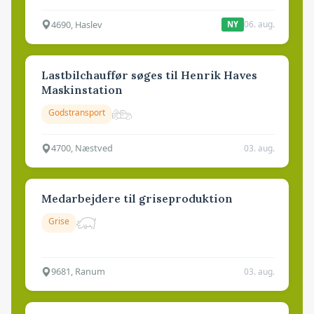
4690, Haslev
06. aug.
NY
Lastbilchauffør søges til Henrik Haves
Maskinstation
Godstransport
4700, Næstved
03. aug.
Medarbejdere til griseproduktion
Grise
9681, Ranum
03. aug.