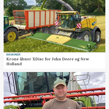
MASKINER
Krone åbner XDisc for John Deere og New
Holland