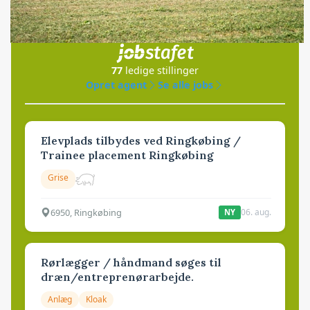
Jobs
i samarbejde med
77
ledige stillinger
Opret agent
Se alle jobs
Elevplads tilbydes ved Ringkøbing /
Trainee placement Ringkøbing
Grise
6950, Ringkøbing
06. aug.
NY
Rørlægger / håndmand søges til
dræn/entreprenørarbejde.
Anlæg
Kloak