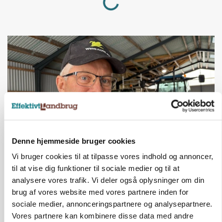
Denne hjemmeside bruger cookies
Vi bruger cookies til at tilpasse vores indhold og annoncer,
POLITIK
»Nu stopper I«: Landbrugsdebattør og
til at vise dig funktioner til sociale medier og til at
protestgruppe vil demonstrere mod ny
analysere vores trafik. Vi deler også oplysninger om din
gødskningslov
brug af vores website med vores partnere inden for
sociale medier, annonceringspartnere og analysepartnere.
Annonce
Vores partnere kan kombinere disse data med andre