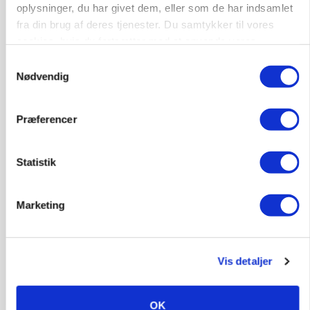
oplysninger, du har givet dem, eller som de har indsamlet
Annonce
fra din brug af deres tjenester. Du samtykker til vores
cookies, hvis du fortsætter med at anvende vores
hjemmeside.
Samtykkevalg
Nødvendig
Præferencer
Statistik
KVÆG
Marketing
Snart kan man søge tilskud til naturprojekter
Annonce
Vis detaljer
PLANTER
Før såmaskinen kører: Her er efterårets største
skadedyrsrisici
OK