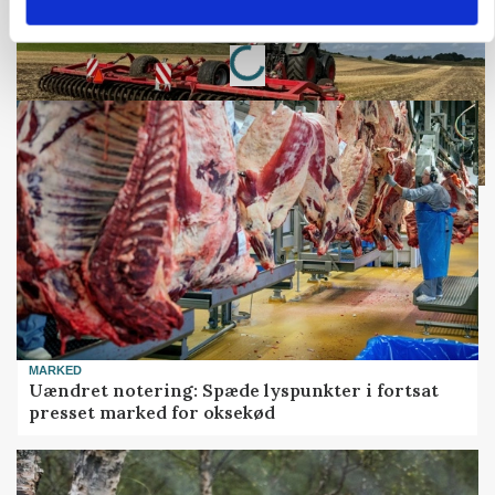
Loading...
Annonce
MARKED
Uændret notering: Spæde lyspunkter i fortsat
presset marked for oksekød