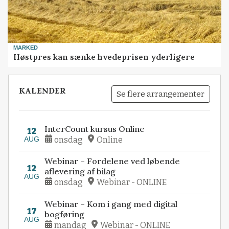
MARKED
Høstpres kan sænke hvedeprisen yderligere
KALENDER
Se flere arrangementer
InterCount kursus Online
12
AUG
onsdag
Online
Webinar – Fordelene ved løbende
12
aflevering af bilag
AUG
onsdag
Webinar - ONLINE
Webinar – Kom i gang med digital
17
bogføring
AUG
mandag
Webinar - ONLINE