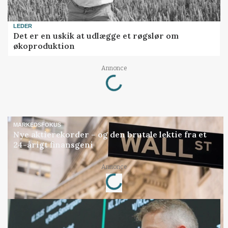
LEDER
Det er en uskik at udlægge et røgslør om
økoproduktion
Loading...
Annonce
MARKEDSFOKUS
Nye aktierekorder – og den brutale lektie fra et
24-årigt finansgeni
Loading...
Annonce