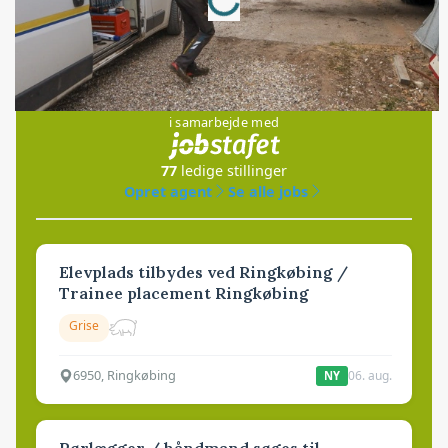
Jobs
i samarbejde med
77
ledige stillinger
Opret agent
Se alle jobs
Elevplads tilbydes ved Ringkøbing /
Trainee placement Ringkøbing
Grise
6950, Ringkøbing
06. aug.
NY
Rørlægger / håndmand søges til