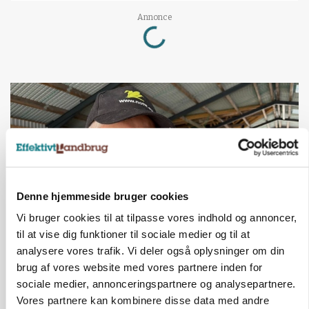
Loading...
Annonce
Denne hjemmeside bruger cookies
Vi bruger cookies til at tilpasse vores indhold og annoncer,
til at vise dig funktioner til sociale medier og til at
analysere vores trafik. Vi deler også oplysninger om din
POLITIK
»Nu stopper I«: Landbrugsdebattør og
brug af vores website med vores partnere inden for
protestgruppe vil demonstrere mod ny
sociale medier, annonceringspartnere og analysepartnere.
gødskningslov
Vores partnere kan kombinere disse data med andre