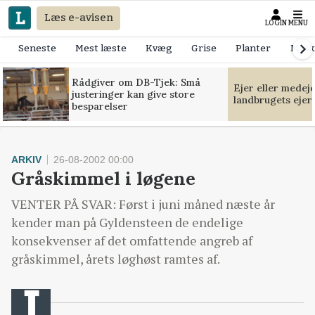
Læs e-avisen
LOGIN
MENU
Seneste
Mest læste
Kvæg
Grise
Planter
Mask
Rådgiver om DB-Tjek: Små
Ejer eller medej
justeringer kan give store
landbrugets ejer
besparelser
ARKIV
26-08-2002 00:00
Gråskimmel i løgene
VENTER PÅ SVAR: Først i juni måned næste år
kender man på Gyldensteen de endelige
konsekvenser af det omfattende angreb af
gråskimmel, årets løghøst ramtes af.