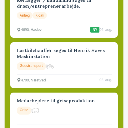
dræn/entreprenørarbejde.
Anlæg
Kloak
4690, Haslev
06. aug.
NY
Lastbilchauffør søges til Henrik Haves
Maskinstation
Godstransport
4700, Næstved
03. aug.
Medarbejdere til griseproduktion
Grise