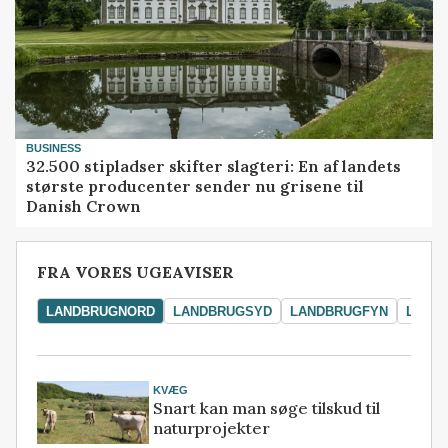
BUSINESS
32.500 stipladser skifter slagteri: En af landets
største producenter sender nu grisene til
Danish Crown
FRA VORES UGEAVISER
LANDBRUGNORD
LANDBRUGSYD
LANDBRUGFYN
LAND
KVÆG
Snart kan man søge tilskud til
naturprojekter