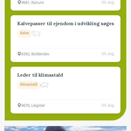
9681, Ranum
03. aug.
Kalvepasser til ejendom i udvikling søges
Kalve
6392, Bolderslev
03. aug.
Leder til klimastald
Klimastald
9670, Løgstør
03. aug.