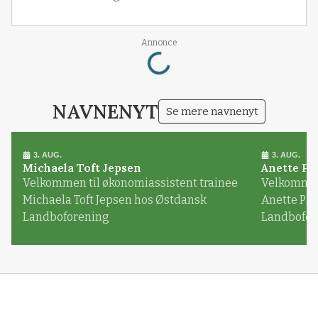
Loading...
Annonce
NAVNENYT
Se mere navnenyt
3. AUG.
3. AUG.
Michaela Toft Jepsen
Anette Pl
Velkommen til økonomiassistent trainee
Velkommen 
Michaela Toft Jepsen hos Østdansk
Anette Pl
Landboforening
Landbofor