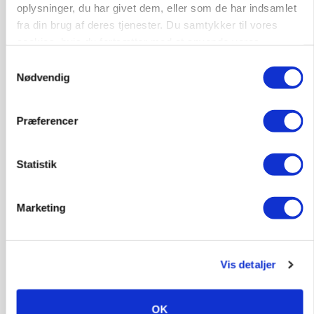
oplysninger, du har givet dem, eller som de har indsamlet
BUSINESS
Ejer eller medejer? Nyt tv-format udfordrer
fra din brug af deres tjenester. Du samtykker til vores
landbrugets ejerstruktur
cookies, hvis du fortsætter med at anvende vores
hjemmeside.
Samtykkevalg
Annonce
Nødvendig
MARKED
Russisk mælkepris dykker 23 procent
Præferencer
Loading...
Annonce
Statistik
Marketing
Vis detaljer
OK