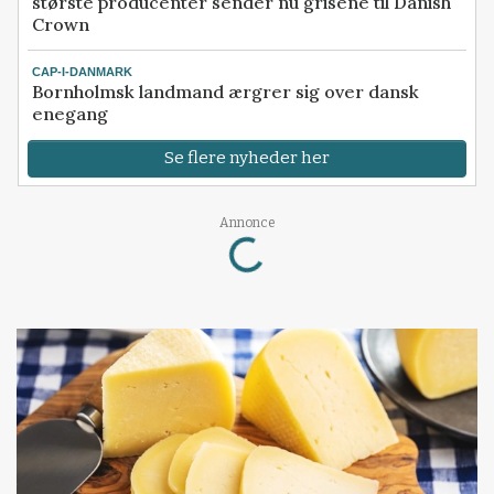
største producenter sender nu grisene til Danish
Crown
CAP-I-DANMARK
Bornholmsk landmand ærgrer sig over dansk
enegang
Se flere nyheder her
Loading...
Annonce