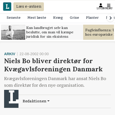
Læs e-avisen
LOGIN
MENU
Seneste
Mest læste
Kvæg
Grise
Planter
Mask
Kun landbruget selv kan
Fugleinfluenza: 
beslutte, om man vil kæmpe
hos europæiske 
juridisk for sin eksistens
ARKIV
22-08-2002 00:00
Niels Bo bliver direktør for
Kvægavlsforeningen Danmark
Kvægavlsforeningen Danmark har ansat Niels Bo
som direktør for den nye organisation.
Redaktionen