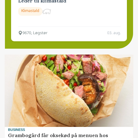
Leder til klimastald
Klimastald
9670, Løgstør
03. aug.
BUSINESS
Grambogård får oksekød på menuen hos