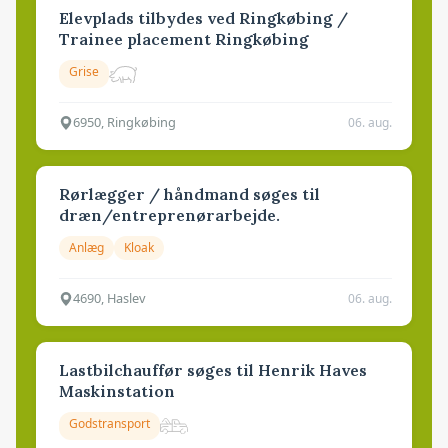
Elevplads tilbydes ved Ringkøbing /
Trainee placement Ringkøbing
Grise
6950, Ringkøbing
06. aug.
Rørlægger / håndmand søges til
dræn/entreprenørarbejde.
Anlæg
Kloak
4690, Haslev
06. aug.
Lastbilchauffør søges til Henrik Haves
Maskinstation
Godstransport