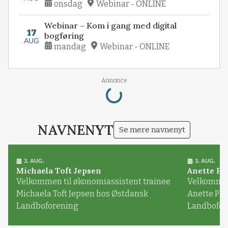
onsdag
Webinar - ONLINE
Webinar – Kom i gang med digital
17
bogføring
AUG
mandag
Webinar - ONLINE
Loading...
Annonce
NAVNENYT
Se mere navnenyt
3. AUG.
3. AUG.
Michaela Toft Jepsen
Anette Pl
Velkommen til økonomiassistent trainee
Velkommen 
Michaela Toft Jepsen hos Østdansk
Anette Pl
Landboforening
Landbofor