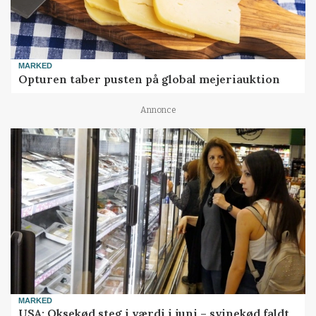
MARKED
Opturen taber pusten på global mejeriauktion
Annonce
MARKED
USA: Oksekød steg i værdi i juni – svinekød faldt