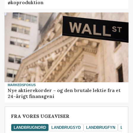
økoproduktion
MARKEDSFOKUS
Nye aktierekorder – og den brutale lektie fra et
24-årigt finansgeni
FRA VORES UGEAVISER
LANDBRUGNORD
LANDBRUGSYD
LANDBRUGFYN
LAND