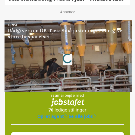
Annonce
GRISE
Rådgiver om DB-Tjek: Små justeringer kan give
store besparelser
Loading...
Annonce
Jobs
i samarbejde med
70
ledige stillinger
Opret agent
Se alle jobs