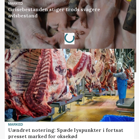
MARKED
Grisebestanden stiger trods svagere
avlsbestand
Loading...
Annonce
MARKED
Uændret notering: Spæde lyspunkter i fortsat
presset marked for oksekød