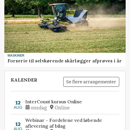
MASKINER
Forserie til selvkørende skårlægger afprøves i år
KALENDER
Se flere arrangementer
InterCount kursus Online
12
AUG
onsdag
Online
Webinar – Fordelene ved løbende
12
aflevering af bilag
AUG