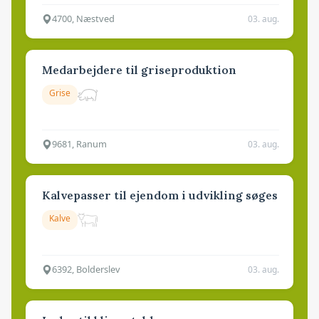
4700, Næstved
03. aug.
Medarbejdere til griseproduktion
Grise
9681, Ranum
03. aug.
Kalvepasser til ejendom i udvikling søges
Kalve
6392, Bolderslev
03. aug.