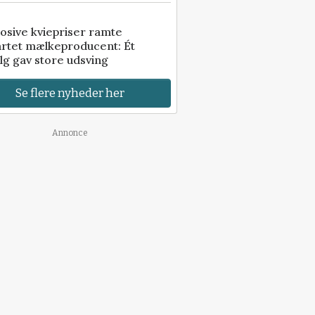
osive kviepriser ramte
artet mælkeproducent: Ét
lg gav store udsving
Se flere nyheder her
Annonce