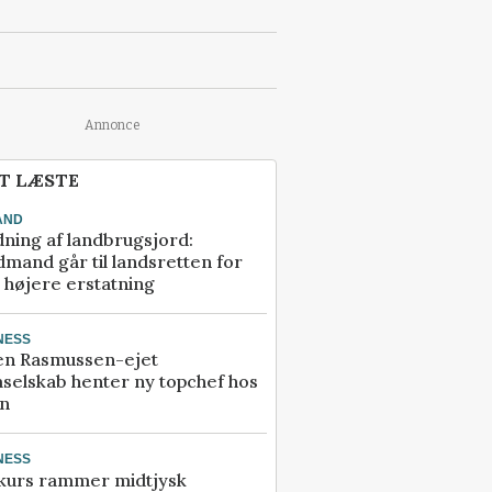
Annonce
T LÆSTE
AND
ning af landbrugsjord:
mand går til landsretten for
å højere erstatning
NESS
en Rasmussen-ejet
selskab henter ny topchef hos
an
NESS
kurs rammer midtjysk