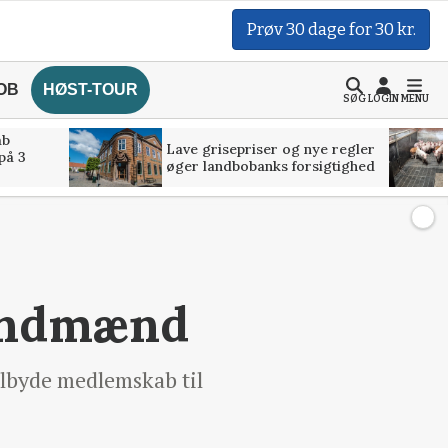
Prøv 30 dage for 30 kr.
OB
HØST-TOUR
SØG
LOGIN
MENU
åb
Lave grisepriser og nye regler
på 3
øger landbobanks forsigtighed
landmænd
tilbyde medlemskab til