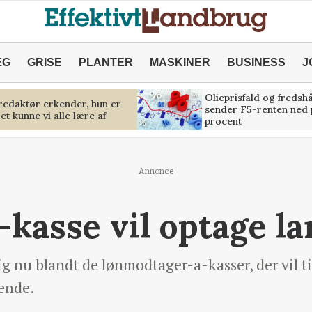
ÆG
GRISE
PLANTER
MASKINER
BUSINESS
J
Olieprisfald og fredsh
predaktør erkender, hun er
sender F5-renten ned 
et kunne vi alle lære af
procent
Annonce
A-kasse vil optage 
ig nu blandt de lønmodtager-a-kasser, der vil 
ende.