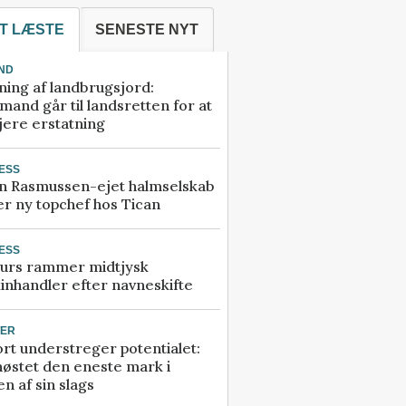
T LÆSTE
SENESTE NYT
ND
ning af landbrugsjord:
and går til landsretten for at
jere erstatning
ESS
n Rasmussen-ejet halmselskab
r ny topchef hos Tican
ESS
urs rammer midtjysk
inhandler efter navneskifte
TER
rt understreger potentialet:
høstet den eneste mark i
n af sin slags