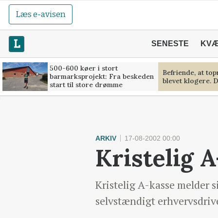
Læs e-avisen
SENESTE
KV
500-600 køer i stort
Befriende, at to
barmarksprojekt: Fra beskeden
blevet klogere. D
start til store drømme
ARKIV
17-08-2002 00:00
Kristelig 
Kristelig A-kasse melder s
selvstændigt erhvervsdriv