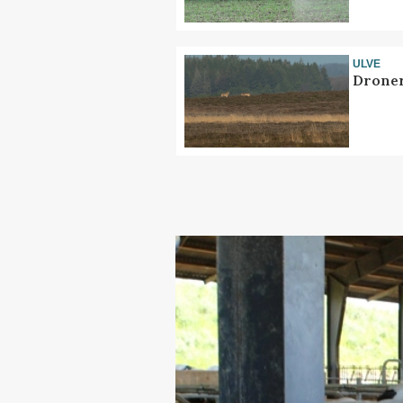
ULVE
Droner