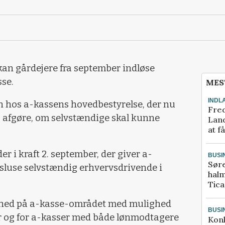
an gårdejere fra september indløse
se.
MES
INDL
nen hos a-kassens hovedbestyrelse, der nu
Fred
b afgøre, om selvstændige skal kunne
Land
at f
er i kraft 2. september, der giver a-
BUSI
Sør
sluse selvstændig erhvervsdrivende i
halm
Tic
rihed på a-kasse-området med mulighed
BUSI
er og for a-kasser med både lønmodtagere
Kon