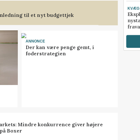
KVÆG
Ekspl
ledning til et nyt budgettjek
nyst
frava
ANNONCE
Der kan være penge gemt, i
foderstrategien
rkets: Mindre konkurrence giver højere
 på Boxer