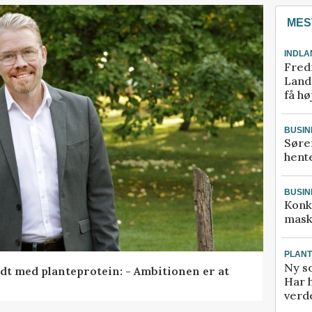
MES
INDLA
Fred
Landm
få hø
BUSIN
Søre
hente
BUSIN
Konk
mask
PLAN
Ny so
idt med planteprotein: - Ambitionen er at
Har 
verde