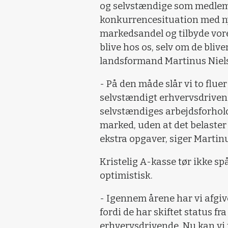
og selvstændige som medlemm
konkurrencesituation med ny
markedsandel og tilbyde vo
blive hos os, selv om de bliv
landsformand Martinus Niel
- På den måde slår vi to flue
selvstændigt erhvervsdrivend
selvstændiges arbejdsforhold
marked, uden at det belast
ekstra opgaver, siger Martin
Kristelig A-kasse tør ikke 
optimistisk.
- Igennem årene har vi afgi
fordi de har skiftet status f
erhvervsdrivende. Nu kan vi 