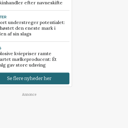
inhandler efter navneskifte
TER
ort understreger potentialet:
høstet den eneste mark i
en af sin slags
G
losive kviepriser ramte
artet mælkeproducent: Ét
alg gav store udsving
Se flere nyheder her
Annonce