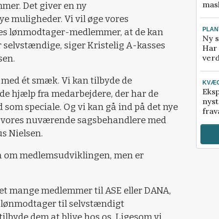
mask
er. Det giver en ny
e muligheder. Vi vil øge vores
PLAN
res lønmodtager-medlemmer, at de kan
Ny s
er selvstændige, siger Kristelig A-kasses
Har 
verd
sen.
r med ét smæk. Vi kan tilbyde de
KVÆ
Eksp
e hjælp fra medarbejdere, der har de
nyst
 som speciale. Og vi kan gå ind på det nye
frav
er vores nuværende sagsbehandlere med
us Nielsen.
spå om medlemsudviklingen, men er
vet mange medlemmer til ASE eller DANA,
ra lønmodtager til selvstændigt
tilbyde dem at blive hos os. Ligesom vi