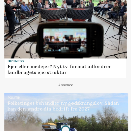
BUSINESS
Ejer eller medejer? Nyt tv-format udfordrer
landbrugets ejerstruktur
Annonce
POLITIK
Folketinget behandler ny gødskningslov: Sådan
kan den ændre din bedrift fra 2027
Annonce