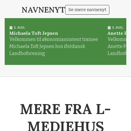
NAVNENYT
Se mere navnenyt
3. AUG.
3. AUG.
Michaela Toft Jepsen
Anette Pl
Velkommen til økonomiassistent trainee
Velkommen 
Michaela Toft Jepsen hos Østdansk
Anette Pl
Landboforening
Landbofor
MERE FRA L-
MEDIEHUS