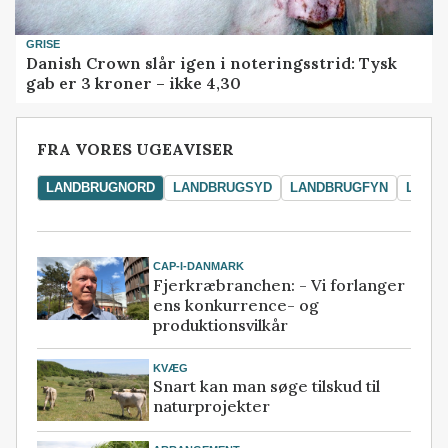
GRISE
Danish Crown slår igen i noteringsstrid: Tysk
gab er 3 kroner – ikke 4,30
FRA VORES UGEAVISER
LANDBRUGNORD
LANDBRUGSYD
LANDBRUGFYN
LAND
CAP-I-DANMARK
Fjerkræbranchen: - Vi forlanger
ens konkurrence- og
produktionsvilkår
KVÆG
Snart kan man søge tilskud til
naturprojekter