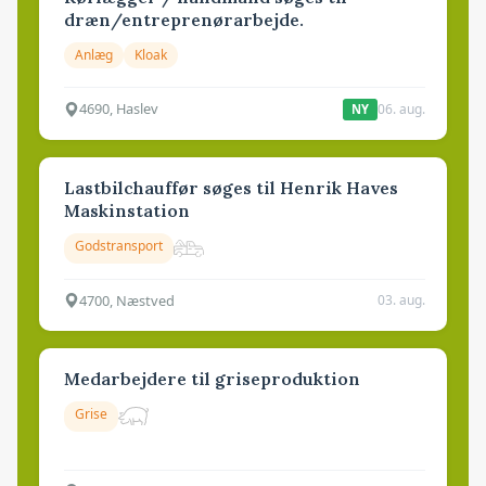
dræn/entreprenørarbejde.
Anlæg
Kloak
4690, Haslev
06. aug.
NY
Lastbilchauffør søges til Henrik Haves
Maskinstation
Godstransport
4700, Næstved
03. aug.
Medarbejdere til griseproduktion
Grise