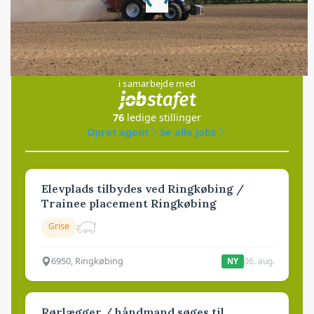
Loading...
Jobs
i samarbejde med
76
ledige stillinger
Opret agent
Se alle jobs
Elevplads tilbydes ved Ringkøbing /
Trainee placement Ringkøbing
Grise
6950, Ringkøbing
06. aug.
NY
Rørlægger / håndmand søges til