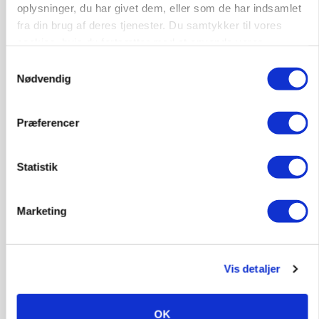
oplysninger, du har givet dem, eller som de har indsamlet
fra din brug af deres tjenester. Du samtykker til vores
cookies, hvis du fortsætter med at anvende vores
hjemmeside.
Samtykkevalg
Nødvendig
Præferencer
Statistik
POLITIK
»Nu stopper I«: Landbrugsdebattør og
Marketing
protestgruppe vil demonstrere mod ny
gødskningslov
Annonce
Vis detaljer
KVÆG
Snart kan man søge tilskud til naturprojekter
OK