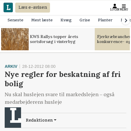
Læs e-avisen
LOGIN
MENU
Seneste
Mest læste
Kvæg
Grise
Planter
Mask
KWS Rallys topper årets
Fjerkræbranchen:
sortsforsøg i vinterbyg
konkurrence- og
ARKIV
28-12-2012 08:00
Nye regler for beskatning af fri
bolig
Nu skal huslejen svare til markedslejen – også
medarbejderens husleje
Redaktionen