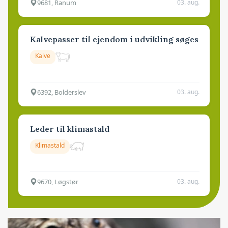
9681, Ranum
03. aug.
Kalvepasser til ejendom i udvikling søges
Kalve
6392, Bolderslev
03. aug.
Leder til klimastald
Klimastald
9670, Løgstør
03. aug.