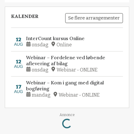
KALENDER
Se flere arrangementer
InterCount kursus Online
12
AUG
onsdag
Online
Webinar – Fordelene ved løbende
12
aflevering af bilag
AUG
onsdag
Webinar - ONLINE
Webinar – Kom i gang med digital
17
bogføring
AUG
mandag
Webinar - ONLINE
Annonce
Loading...