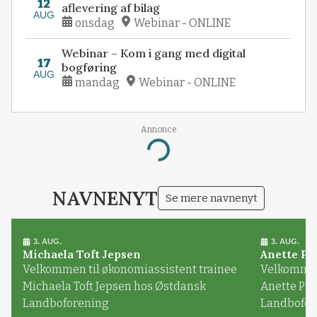
12
aflevering af bilag
AUG
onsdag
Webinar - ONLINE
Webinar – Kom i gang med digital
17
bogføring
AUG
mandag
Webinar - ONLINE
Annonce
Loading...
NAVNENYT
Se mere navnenyt
3. AUG.
3. AUG.
Michaela Toft Jepsen
Anette Pl
Velkommen til økonomiassistent trainee
Velkommen 
Michaela Toft Jepsen hos Østdansk
Anette Pl
Landboforening
Landbofor