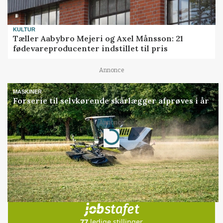
KULTUR
Tæller Aabybro Mejeri og Axel Månsson: 21
fødevareproducenter indstillet til pris
Annonce
MASKINER
Forserie til selvkørende skårlægger afprøves i år
Annonce
Loading...
Jobs
i samarbejde med
77
ledige stillinger