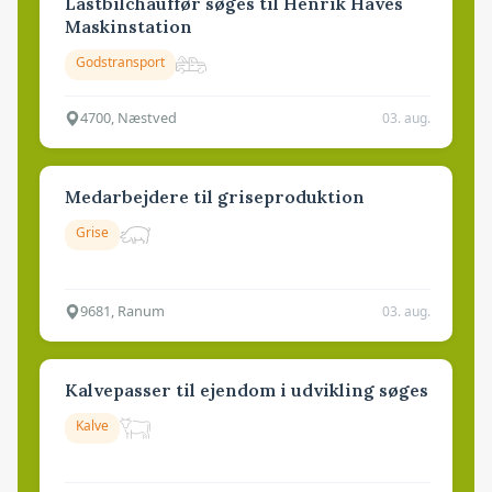
Lastbilchauffør søges til Henrik Haves
Maskinstation
Godstransport
4700, Næstved
03. aug.
Medarbejdere til griseproduktion
Grise
9681, Ranum
03. aug.
Kalvepasser til ejendom i udvikling søges
Kalve