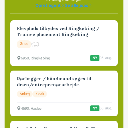
Opret agent
Se alle jobs
Elevplads tilbydes ved Ringkøbing /
Trainee placement Ringkøbing
Grise
6950, Ringkøbing
06. aug.
NY
Rørlægger / håndmand søges til
dræn/entreprenørarbejde.
Anlæg
Kloak
4690, Haslev
06. aug.
NY