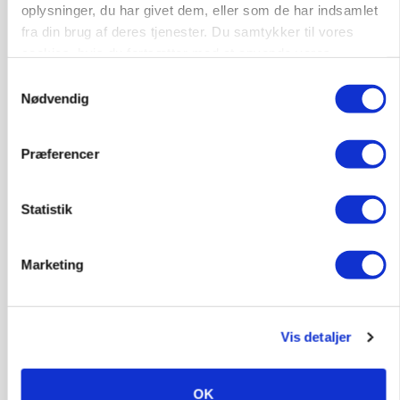
oplysninger, du har givet dem, eller som de har indsamlet
fra din brug af deres tjenester. Du samtykker til vores
cookies, hvis du fortsætter med at anvende vores
hjemmeside.
Samtykkevalg
Nødvendig
KVÆG
Snart kan man søge tilskud til naturprojekter
Præferencer
Annonce
Statistik
PLANTER
Før såmaskinen kører: Her er efterårets største
skadedyrsrisici
Marketing
Annonce
Loading...
Vis detaljer
OK