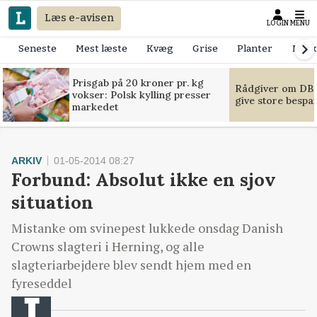
Læs e-avisen
LOGIN
MENU
Seneste
Mest læste
Kvæg
Grise
Planter
Mask
Prisgab på 20 kroner pr. kg
Rådgiver om DB-
vokser: Polsk kylling presser
give store bespa
markedet
ARKIV
01-05-2014 08:27
Forbund: Absolut ikke en sjov
situation
Mistanke om svinepest lukkede onsdag Danish
Crowns slagteri i Herning, og alle
slagteriarbejdere blev sendt hjem med en
fyreseddel