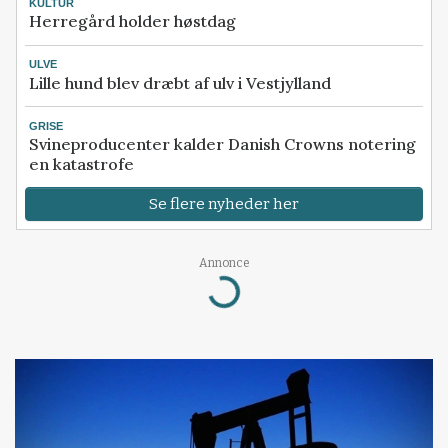
KULTUR
Herregård holder høstdag
ULVE
Lille hund blev dræbt af ulv i Vestjylland
GRISE
Svineproducenter kalder Danish Crowns notering
en katastrofe
Se flere nyheder her
Annonce
Loading...