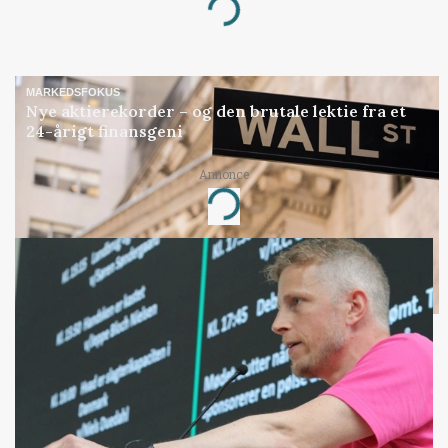
Loading...
MARKEDSFOKUS
Nye aktierekorder – og den brutale lektie fra et
24-årigt finansgeni
Annonce
Loading...