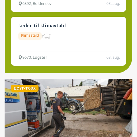
6392, Bolderslev
03. aug.
Leder til klimastald
Klimastald
9670, Løgstør
03. aug.
HØST-TOUR