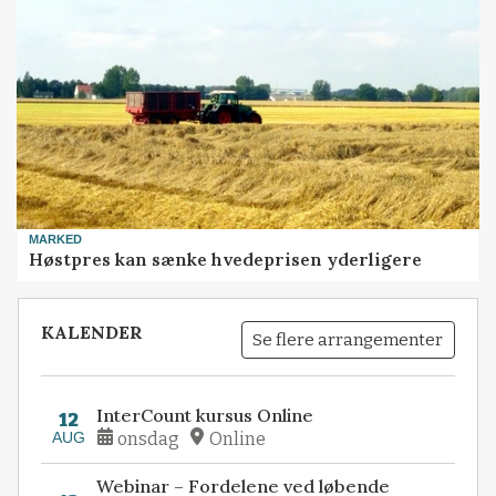
MARKED
Høstpres kan sænke hvedeprisen yderligere
KALENDER
Se flere arrangementer
InterCount kursus Online
12
AUG
onsdag
Online
Webinar – Fordelene ved løbende