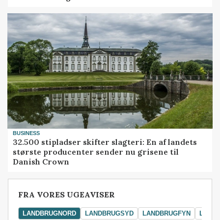
BUSINESS
32.500 stipladser skifter slagteri: En af landets
største producenter sender nu grisene til
Danish Crown
FRA VORES UGEAVISER
LANDBRUGNORD
LANDBRUGSYD
LANDBRUGFYN
LAND