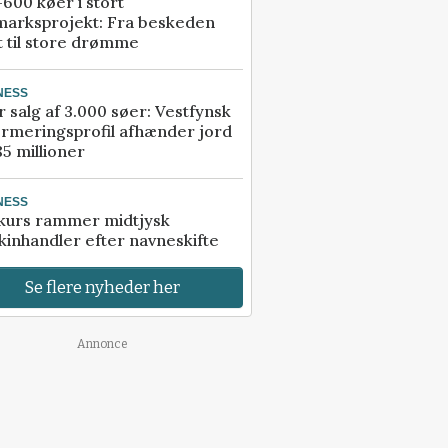
600 køer i stort
marksprojekt: Fra beskeden
t til store drømme
NESS
r salg af 3.000 søer: Vestfynsk
rmeringsprofil afhænder jord
85 millioner
NESS
kurs rammer midtjysk
inhandler efter navneskifte
Se flere nyheder her
Annonce