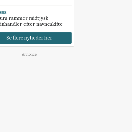
ESS
urs rammer midtjysk
inhandler efter navneskifte
Se flere nyheder her
Annonce