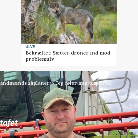
ULVE
Bekræftet: Sætter droner ind mod
problemulv
andmænds såplaner: - Jeg føler mig pisset på
Annonce
78
ledige stillinger