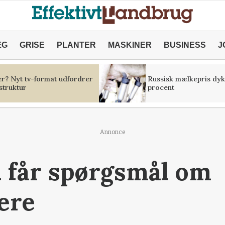
ÆG
GRISE
PLANTER
MASKINER
BUSINESS
J
er? Nyt tv-format udfordrer
Russisk mælkepris dyk
struktur
procent
Annonce
får spørgsmål om
ere