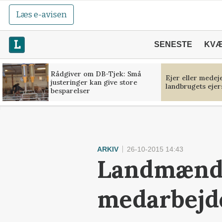
Læs e-avisen
SENESTE
KV
Rådgiver om DB-Tjek: Små
Ejer eller medej
justeringer kan give store
landbrugets ejer
besparelser
ARKIV
26-10-2015 14:43
Landmænd 
medarbejd