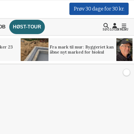
Prøv 30 dage for 30 kr.
OB
HØST-TOUR
SØG
LOGIN
MENU
ker 23
Fra mark til mur: Byggeriet kan
åbne nyt marked for biokul