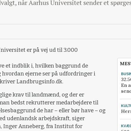
dvalgt, når Aarhus Universitet sender et spørge
versitet er på vej ud til 3.000
MES
e et indblik i, hvilken baggrund de
g hvordan ejerne ser på udfordringer i
BUSI
32.5
 skriver Landbrugsinfo.dk.
En a
send
aglige krav til landmænd, og der er
man bedst rekrutterer medarbejdere til
KULT
lsesbaggrund de har – eller bør have – og
Her
ed udenlandsk arbejdskraft, siger
 Inger Anneberg, fra Institut for
KVÆ