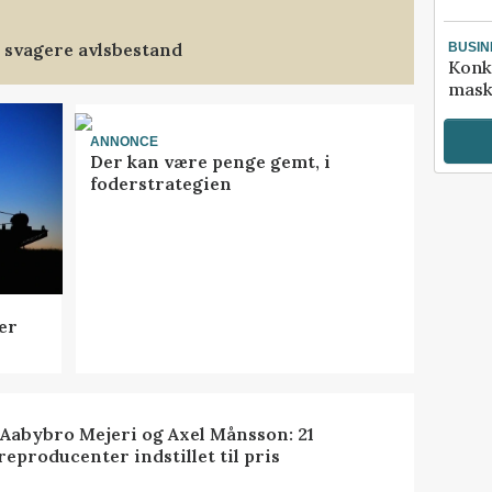
 svagere avlsbestand
BUSIN
Konk
mask
ANNONCE
Der kan være penge gemt, i
foderstrategien
er
 Aabybro Mejeri og Axel Månsson: 21
reproducenter indstillet til pris