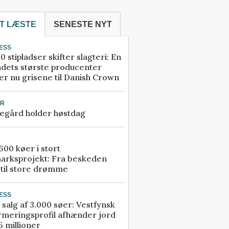
T LÆSTE
SENESTE NYT
ESS
0 stipladser skifter slagteri: En
ndets største producenter
r nu grisene til Danish Crown
UR
egård holder høstdag
00 køer i stort
arksprojekt: Fra beskeden
 til store drømme
ESS
 salg af 3.000 søer: Vestfynsk
rmeringsprofil afhænder jord
5 millioner