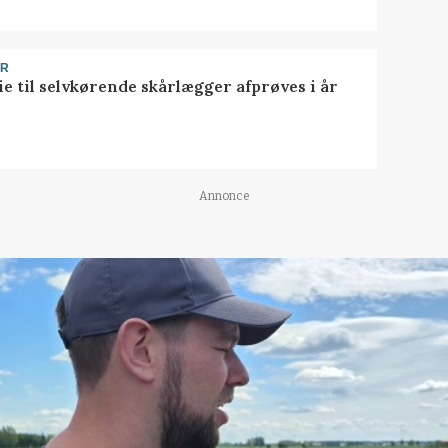
ER
ie til selvkørende skårlægger afprøves i år
Annonce