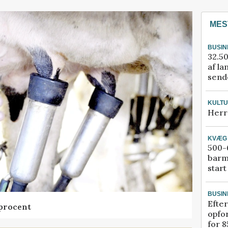
MES
BUSIN
32.50
af la
sende
KULT
Herr
KVÆG
500-6
barm
start
BUSIN
Efter
 procent
opfo
for 8