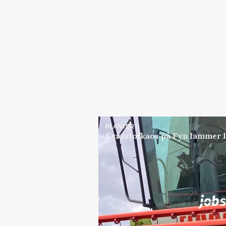
PLANTER
Kvælstofkaos på Fyn lammer l
Jobs
i samarbejde med