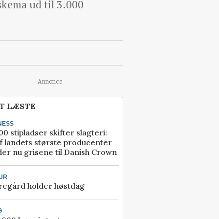
skema ud til 3.000
Annonce
T LÆSTE
NESS
00 stipladser skifter slagteri:
f landets største producenter
er nu grisene til Danish Crown
UR
regård holder høstdag
G