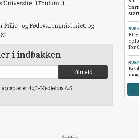
500-
Universitet i Foulum til
bar
star
r Miljø- og Fødevareministeriet, og
BUSI
gt.
Efte
opfo
for 
der i indbakken
BUSI
Kon
Tilmeld
mask
t accepterer du L-Mediehus A/S
Annonce