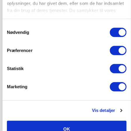
Annonce
oplysninger, du har givet dem, eller som de har indsamlet
fra din brug af deres tjenester. Du samtykker til vores
PLANTER
cookies, hvis du fortsætter med at anvende vores
Før såmaskinen kører: Her er efterårets største
skadedyrsrisici
hjemmeside.
Samtykkevalg
Nødvendig
Annonce
Loading...
Præferencer
Statistik
Marketing
Vis detaljer
MARKED
OK