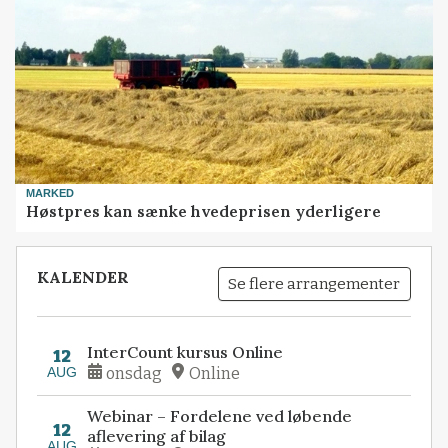
MARKED
Høstpres kan sænke hvedeprisen yderligere
KALENDER
Se flere arrangementer
InterCount kursus Online
12
AUG
onsdag
Online
Webinar – Fordelene ved løbende
12
aflevering af bilag
AUG