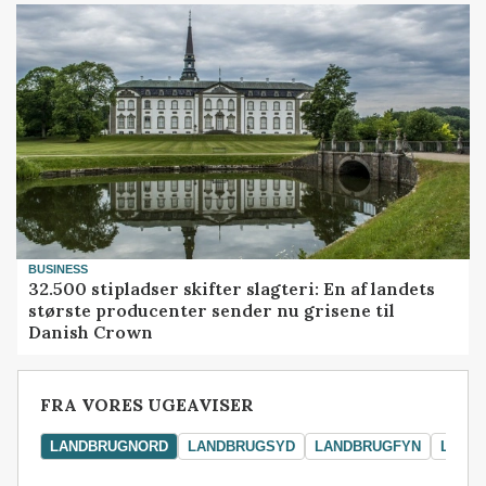
BUSINESS
32.500 stipladser skifter slagteri: En af landets
største producenter sender nu grisene til
Danish Crown
FRA VORES UGEAVISER
LANDBRUGNORD
LANDBRUGSYD
LANDBRUGFYN
LAND