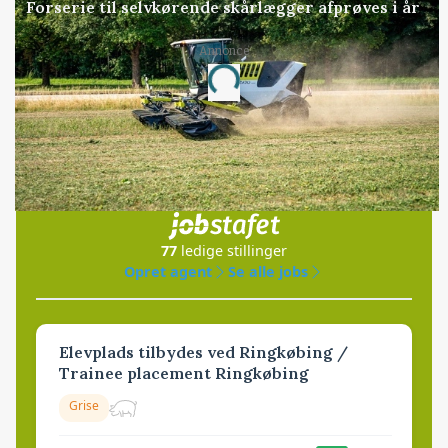
Forserie til selvkørende skårlægger afprøves i år
Loading...
Annonce
Jobs
i samarbejde med
77
ledige stillinger
Opret agent
Se alle jobs
Elevplads tilbydes ved Ringkøbing /
Trainee placement Ringkøbing
Grise