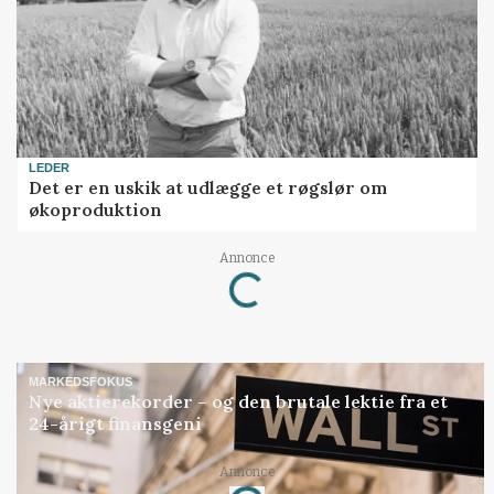
LEDER
Det er en uskik at udlægge et røgslør om
økoproduktion
Annonce
Loading...
MARKEDSFOKUS
Nye aktierekorder – og den brutale lektie fra et
24-årigt finansgeni
Annonce