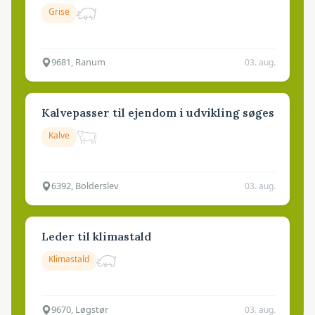
Grise
9681, Ranum
03. aug.
Kalvepasser til ejendom i udvikling søges
Kalve
6392, Bolderslev
03. aug.
Leder til klimastald
Klimastald
9670, Løgstør
03. aug.