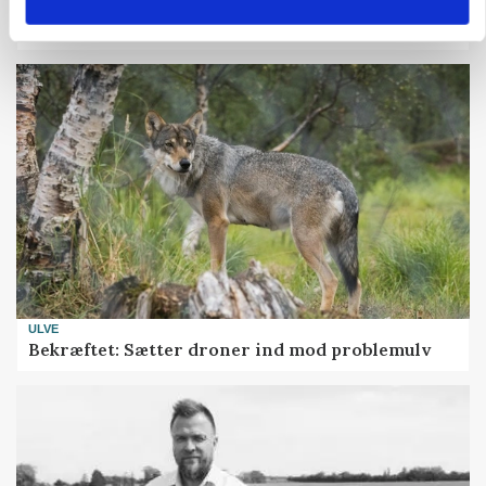
Uændret notering: Spæde lyspunkter i fortsat
presset marked for oksekød
ULVE
Bekræftet: Sætter droner ind mod problemulv