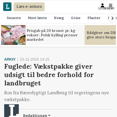
Læs e-avisen
LOGIN
MENU
Seneste
Mest læste
Kvæg
Grise
Planter
Mask
Prisgab på 20 kroner pr. kg
Rådgiver om DB-
vokser: Polsk kylling presser
give store bespa
markedet
ARKIV
23-11-2015 14:15
Fuglede: Vækstpakke giver
udsigt til bedre forhold for
landbruget
Ros fra Bæredygtigt Landbrug til regeringens nye
vækstpakke.
Redaktionen