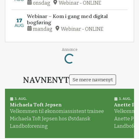
onsdag
Webinar - ONLINE
Webinar – Kom i gang med digital
17
bogføring
AUG
mandag
Webinar - ONLINE
Annonce
Loading...
NAVNENYT
Se mere navnenyt
3. AUG.
3. AUG.
Michaela Toft Jepsen
Anette Pl
Velkommen til økonomiassistent trainee
Velkommen 
Michaela Toft Jepsen hos Østdansk
Anette Pl
Landboforening
Landbofor