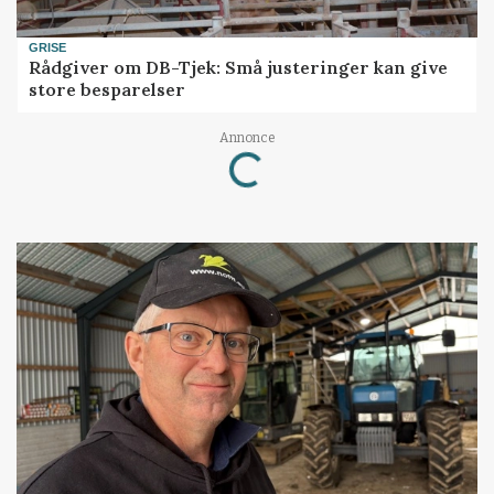
GRISE
Rådgiver om DB-Tjek: Små justeringer kan give
store besparelser
Annonce
Loading...