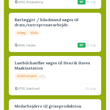
6950, Ringkøbing
06. aug.
NY
Rørlægger / håndmand søges til
dræn/entreprenørarbejde.
Anlæg
Kloak
4690, Haslev
06. aug.
NY
Lastbilchauffør søges til Henrik Haves
Maskinstation
Godstransport
4700, Næstved
03. aug.
Medarbejdere til griseproduktion