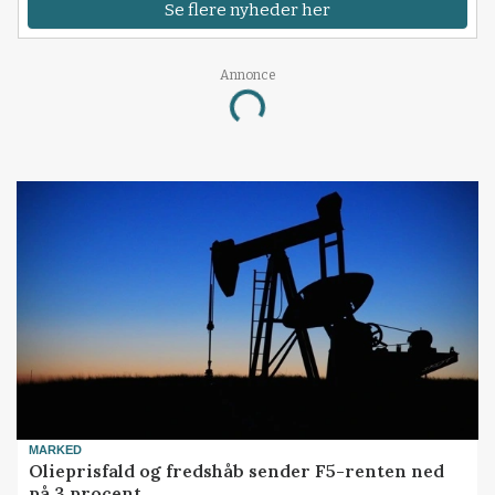
Se flere nyheder her
Loading...
Annonce
MARKED
Olieprisfald og fredshåb sender F5-renten ned
på 3 procent