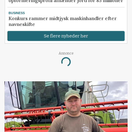
opformeringsprofil afhænder jord for 85 millioner
BUSINESS
Konkurs rammer midtjysk maskinhandler efter
navneskifte
Se flere nyheder her
Annonce
Loading...