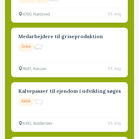
4700, Næstved
03. aug.
Medarbejdere til griseproduktion
Grise
9681, Ranum
03. aug.
Kalvepasser til ejendom i udvikling søges
Kalve
6392, Bolderslev
03. aug.