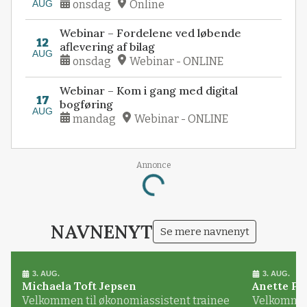
AUG
onsdag
Online
Webinar – Fordelene ved løbende
12
aflevering af bilag
AUG
onsdag
Webinar - ONLINE
Webinar – Kom i gang med digital
17
bogføring
AUG
mandag
Webinar - ONLINE
Annonce
Loading...
NAVNENYT
Se mere navnenyt
3. AUG.
3. AUG.
Michaela Toft Jepsen
Anette Pl
Velkommen til økonomiassistent trainee
Velkommen 