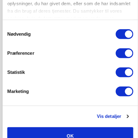
oplysninger, du har givet dem, eller som de har indsamlet
fra din brug af deres tjenester. Du samtykker til vores
BUSINESS
Fra mark til mur: Byggeriet kan åbne nyt
cookies, hvis du fortsætter med at anvende vores
marked for biokul
hjemmeside.
Samtykkevalg
Nødvendig
Annonce
POLITIK
Præferencer
»Nu stopper I«: Landbrugsdebattør og
protestgruppe vil demonstrere mod ny
gødskningslov
Statistik
Annonce
Loading...
Marketing
Vis detaljer
OK