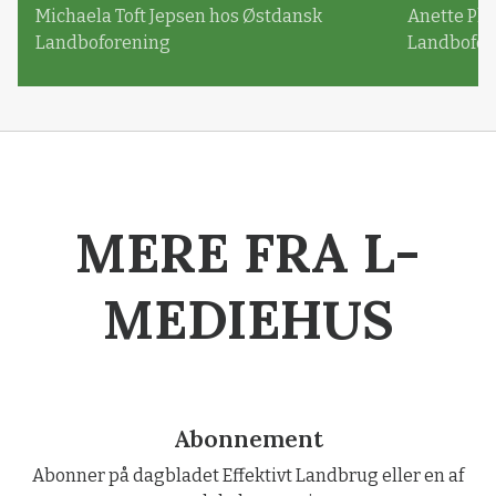
Michaela Toft Jepsen hos Østdansk
Anette Pl
Landboforening
Landbofor
MERE FRA L-
MEDIEHUS
Abonnement
Abonner på dagbladet Effektivt Landbrug eller en af