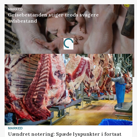
MARKED
Grisebestanden stiger trods svagere
avlsbestand
Annonce
Loading...
MARKED
Uændret notering: Spæde lyspunkter i fortsat