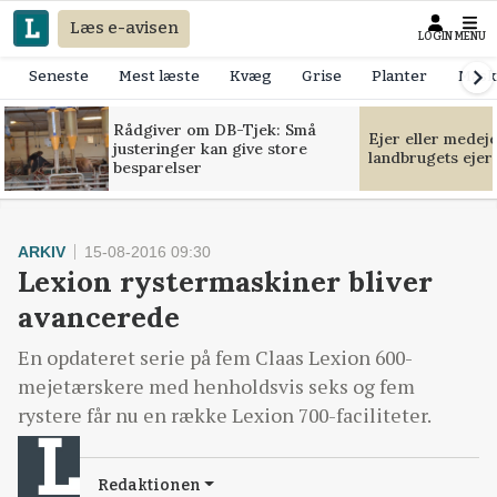
Læs e-avisen
LOGIN
MENU
Seneste
Mest læste
Kvæg
Grise
Planter
Mask
Rådgiver om DB-Tjek: Små
Ejer eller medej
justeringer kan give store
landbrugets ejer
besparelser
ARKIV
15-08-2016 09:30
Lexion rystermaskiner bliver
avancerede
En opdateret serie på fem Claas Lexion 600-
mejetærskere med henholdsvis seks og fem
rystere får nu en række Lexion 700-faciliteter.
Redaktionen