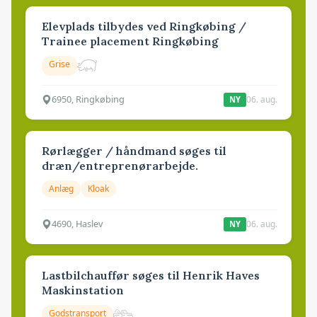
Elevplads tilbydes ved Ringkøbing /
Trainee placement Ringkøbing
Grise
6950, Ringkøbing
06. aug.
NY
Rørlægger / håndmand søges til
dræn/entreprenørarbejde.
Anlæg
Kloak
4690, Haslev
06. aug.
NY
Lastbilchauffør søges til Henrik Haves
Maskinstation
Godstransport