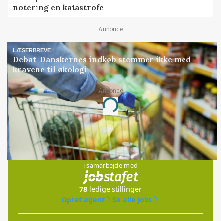
notering en katastrofe
Annonce
LÆSERBREVE
Debat: Danskernes indkøb stemmer ikke med
kravene til økologi
Annonce
Loading...
Jobs
i samarbejde med
78
ledige stillinger
Opret agent
Se alle jobs