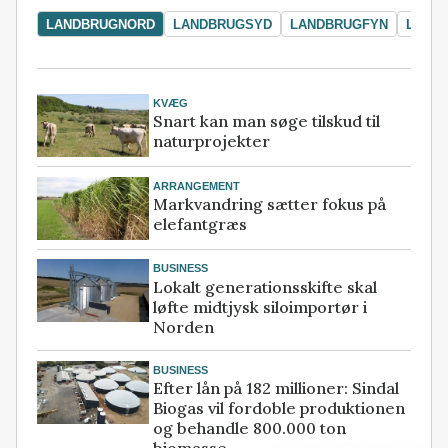
LANDBRUGNORD
LANDBRUGSYD
LANDBRUGFYN
LAND
KVÆG
Snart kan man søge tilskud til
naturprojekter
ARRANGEMENT
Markvandring sætter fokus på
elefantgræs
BUSINESS
Lokalt generationsskifte skal
løfte midtjysk siloimportør i
Norden
BUSINESS
Efter lån på 182 millioner: Sindal
Biogas vil fordoble produktionen
og behandle 800.000 ton