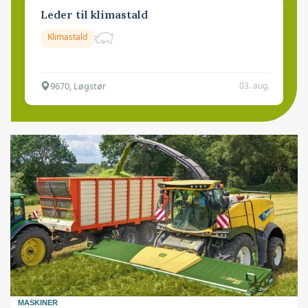
Leder til klimastald
Klimastald
9670, Løgstør
03. aug.
MASKINER