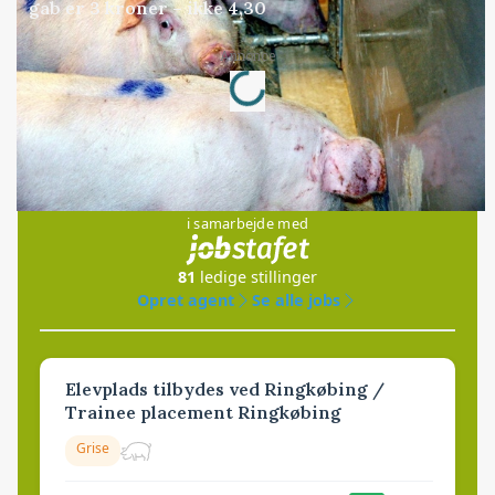
gab er 3 kroner – ikke 4,30
Annonce
Loading...
Jobs
i samarbejde med
81
ledige stillinger
Opret agent
Se alle jobs
Elevplads tilbydes ved Ringkøbing /
Trainee placement Ringkøbing
Grise