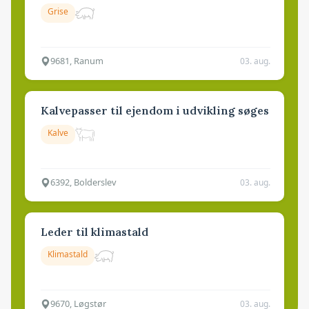
Grise
9681, Ranum
03. aug.
Kalvepasser til ejendom i udvikling søges
Kalve
6392, Bolderslev
03. aug.
Leder til klimastald
Klimastald
9670, Løgstør
03. aug.