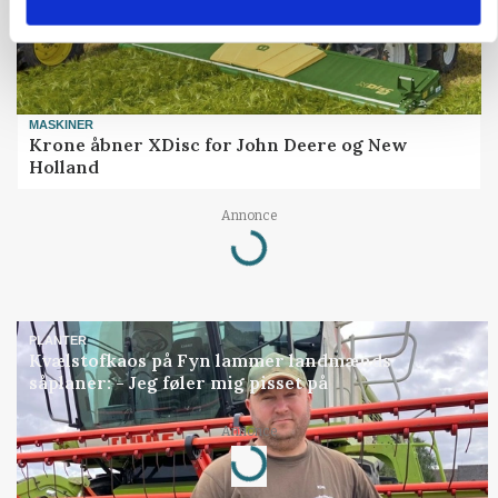
MASKINER
Krone åbner XDisc for John Deere og New
Holland
Annonce
Loading...
PLANTER
Kvælstofkaos på Fyn lammer landmænds
såplaner: - Jeg føler mig pisset på
Annonce
Loading...