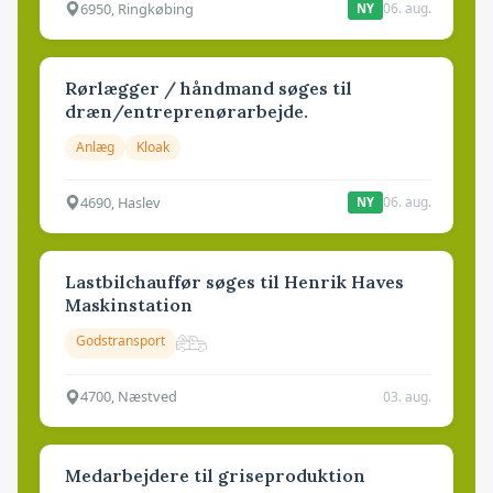
6950, Ringkøbing
06. aug.
NY
Rørlægger / håndmand søges til
dræn/entreprenørarbejde.
Anlæg
Kloak
4690, Haslev
06. aug.
NY
Lastbilchauffør søges til Henrik Haves
Maskinstation
Godstransport
4700, Næstved
03. aug.
Medarbejdere til griseproduktion