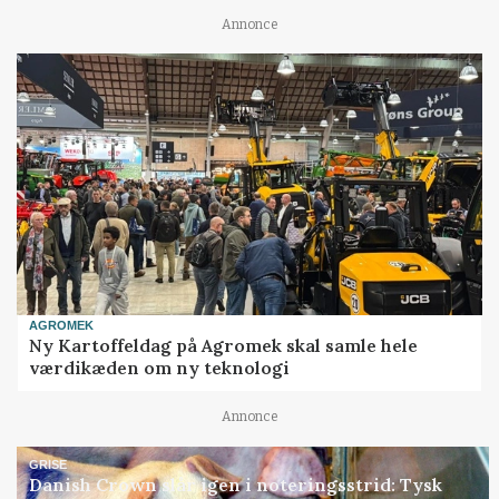
Annonce
AGROMEK
Ny Kartoffeldag på Agromek skal samle hele
værdikæden om ny teknologi
Annonce
GRISE
Danish Crown slår igen i noteringsstrid: Tysk