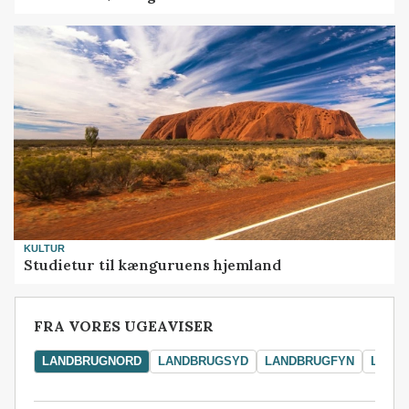
KULTUR
Studietur til kænguruens hjemland
FRA VORES UGEAVISER
LANDBRUGNORD
LANDBRUGSYD
LANDBRUGFYN
LAND