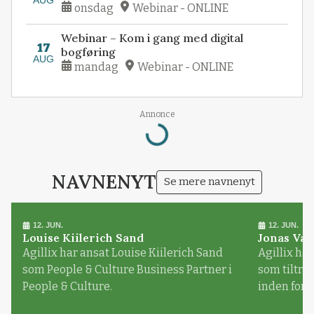
AUG
onsdag
Webinar - ONLINE
Webinar – Kom i gang med digital
17
bogføring
AUG
mandag
Webinar - ONLINE
Annonce
Loading...
NAVNENYT
Se mere navnenyt
12. JUN.
12. JUN.
Louise Kiilerich Sand
Jonas Val
Agillix har ansat Louise Kiilerich Sand
Agillix har
som People & Culture Business Partner i
som tiltr
People & Culture.
inden for