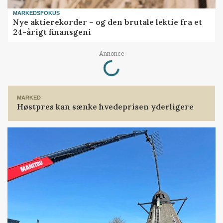
MARKEDSFOKUS
Nye aktierekorder – og den brutale lektie fra et
24-årigt finansgeni
Annonce
Loading...
MARKED
Høstpres kan sænke hvedeprisen yderligere