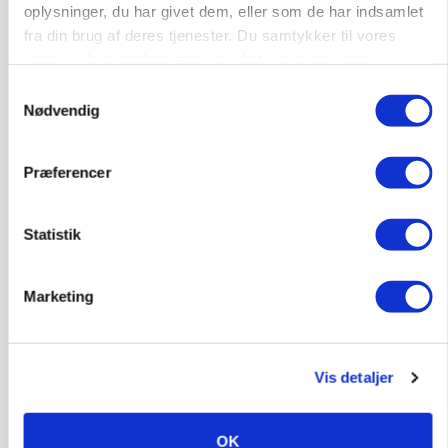
oplysninger, du har givet dem, eller som de har indsamlet
fra din brug af deres tjenester. Du samtykker til vores
cookies, hvis du fortsætter med at anvende vores
hjemmeside.
Samtykkevalg
Nødvendig
Præferencer
BUSINESS
Statistik
32.500 stipladser skifter slagteri: En af landets
største producenter sender nu grisene til
Danish Crown
Marketing
Vis detaljer
OK