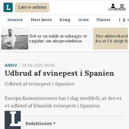
Læs e-avisen
LOGIN
MENU
Seneste
Mest læste
Kvæg
Grise
Planter
Mask
Det er en uskik at udlægge et
Nye aktierekorde
røgslør om økoproduktion
fra et 24-årigt f
ARKIV
18-06-2001 00:00
Udbrud af svinepest i Spanien
Udbrud af svinepest i Spanien
Europa Kommissionen har i dag meddelt, at der er
et udbrud af klassisk svinepest i Spanien.
Redaktionen