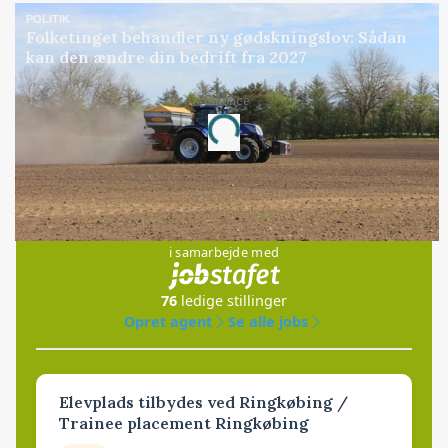
POLITIK
Folketinget behandler ny gødskningslov: Sådan
kan den ændre din bedrift fra 2027
Annonce
Loading...
Jobs
i samarbejde med
76
ledige stillinger
Opret agent
Se alle jobs
Elevplads tilbydes ved Ringkøbing /
Trainee placement Ringkøbing