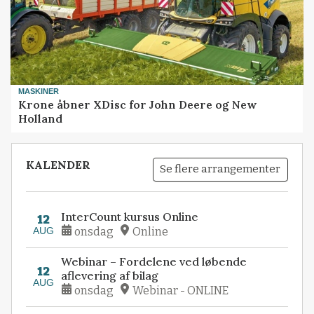
MASKINER
Krone åbner XDisc for John Deere og New
Holland
KALENDER
Se flere arrangementer
InterCount kursus Online
12
AUG
onsdag
Online
Webinar – Fordelene ved løbende
12
aflevering af bilag
AUG
onsdag
Webinar - ONLINE