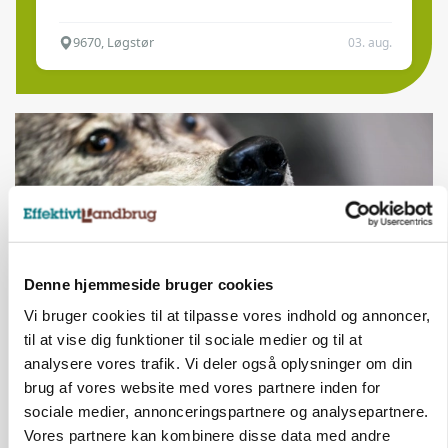
9670, Løgstør
03. aug.
Denne hjemmeside bruger cookies
Vi bruger cookies til at tilpasse vores indhold og annoncer,
til at vise dig funktioner til sociale medier og til at
ULVE
analysere vores trafik. Vi deler også oplysninger om din
Landmand vågnede ved lyden af skrigende kvier:
brug af vores website med vores partnere inden for
Ulven stod på foderbordet
sociale medier, annonceringspartnere og analysepartnere.
Vores partnere kan kombinere disse data med andre