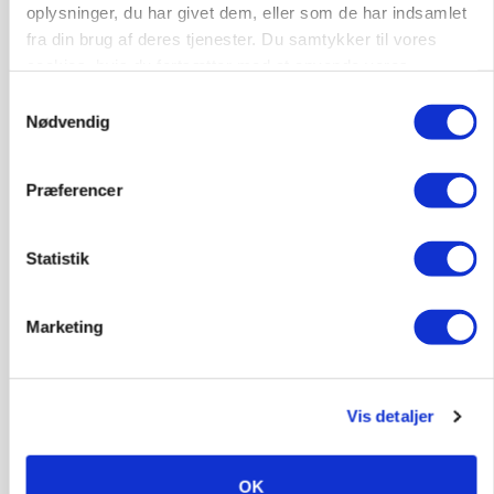
oplysninger, du har givet dem, eller som de har indsamlet
fra din brug af deres tjenester. Du samtykker til vores
cookies, hvis du fortsætter med at anvende vores
hjemmeside.
Samtykkevalg
Nødvendig
Præferencer
MARKEDSFOKUS
Statistik
Prisgab på 20 kroner pr. kg vokser: Polsk kylling
presser markedet
Marketing
Vis detaljer
OK