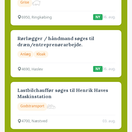
Grise
6950, Ringkøbing
06. aug.
NY
Rørlægger / håndmand søges til
dræn/entreprenørarbejde.
Anlæg
Kloak
4690, Haslev
06. aug.
NY
Lastbilchauffør søges til Henrik Haves
Maskinstation
Godstransport
4700, Næstved
03. aug.