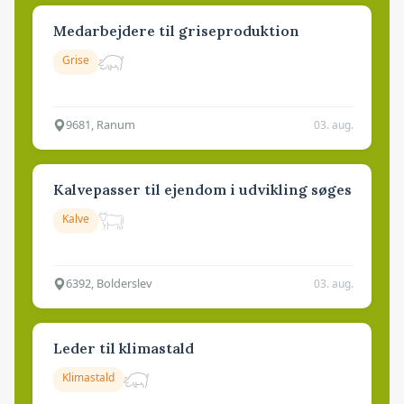
Medarbejdere til griseproduktion
Grise
9681, Ranum
03. aug.
Kalvepasser til ejendom i udvikling søges
Kalve
6392, Bolderslev
03. aug.
Leder til klimastald
Klimastald