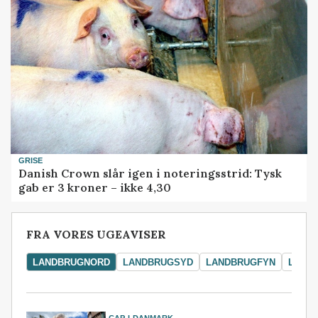
GRISE
Danish Crown slår igen i noteringsstrid: Tysk
gab er 3 kroner – ikke 4,30
FRA VORES UGEAVISER
LANDBRUGNORD
LANDBRUGSYD
LANDBRUGFYN
LAND
CAP-I-DANMARK