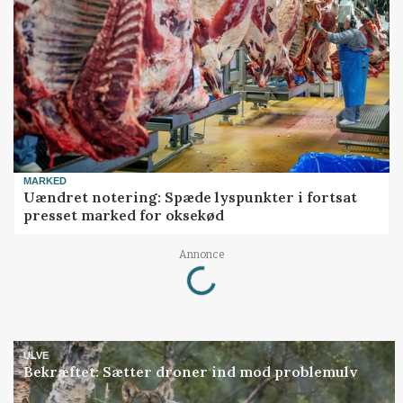
MARKED
Uændret notering: Spæde lyspunkter i fortsat
presset marked for oksekød
Loading...
Annonce
ULVE
Bekræftet: Sætter droner ind mod problemulv