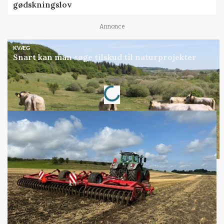
gødskningslov
Annonce
KVÆG
Snart kan man søge tilskud til naturprojekter
Loading...
Annonce