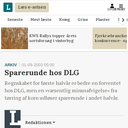
Læs e-avisen
LOGIN
MENU
Seneste
Mest læste
Kvæg
Grise
Planter
Mask
KWS Rallys topper årets
Fjerkræbranchen:
sortsforsøg i vinterbyg
konkurrence- og
ARKIV
01-09-2003 00:00
Sparerunde hos DLG
Regnskabet for første halvår er bedre en forventet
hos DLG, men en »væsentlig minusafvigelse« fra
tørring af korn udløser sparerunde i andet halvår.
Redaktionen