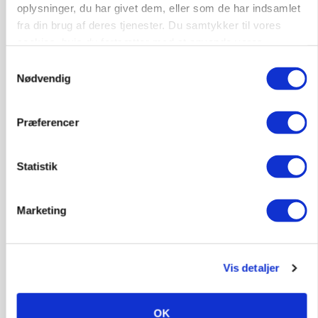
oplysninger, du har givet dem, eller som de har indsamlet
9681, Ranum
03. aug.
fra din brug af deres tjenester. Du samtykker til vores
cookies, hvis du fortsætter med at anvende vores
hjemmeside.
Samtykkevalg
Kalvepasser til ejendom i udvikling søges
Nødvendig
Kalve
Præferencer
6392, Bolderslev
03. aug.
Statistik
Leder til klimastald
Marketing
Klimastald
Vis detaljer
9670, Løgstør
03. aug.
OK