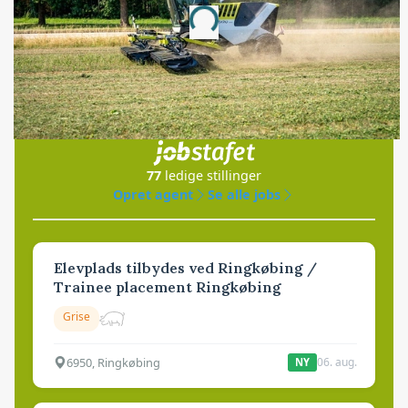
Loading...
Jobs
i samarbejde med
77
ledige stillinger
Opret agent
Se alle jobs
Elevplads tilbydes ved Ringkøbing /
Trainee placement Ringkøbing
Grise
6950, Ringkøbing
06. aug.
NY