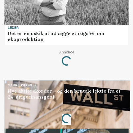
LEDER
Det er en uskik at udlægge et røgslør om
økoproduktion
Annonce
Loading...
MARKEDSFOKUS
Nye aktierekorder – og den brutale lektie fra et
24-årigt finansgeni
Annonce
Loading...