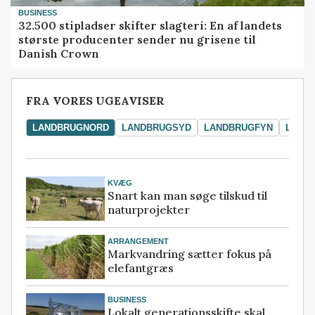
BUSINESS
32.500 stipladser skifter slagteri: En af landets
største producenter sender nu grisene til
Danish Crown
FRA VORES UGEAVISER
LANDBRUGNORD
LANDBRUGSYD
LANDBRUGFYN
LAND
KVÆG
Snart kan man søge tilskud til
naturprojekter
ARRANGEMENT
Markvandring sætter fokus på
elefantgræs
BUSINESS
Lokalt generationsskifte skal