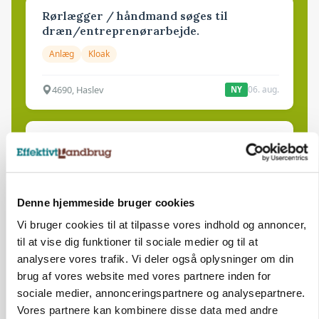
Rørlægger / håndmand søges til
dræn/entreprenørarbejde.
Anlæg
Kloak
4690, Haslev
06. aug.
NY
Lastbilchauffør søges til Henrik Haves
Maskinstation
Godstransport
Denne hjemmeside bruger cookies
4700, Næstved
03. aug.
Vi bruger cookies til at tilpasse vores indhold og annoncer,
til at vise dig funktioner til sociale medier og til at
analysere vores trafik. Vi deler også oplysninger om din
Medarbejdere til griseproduktion
brug af vores website med vores partnere inden for
Grise
sociale medier, annonceringspartnere og analysepartnere.
Vores partnere kan kombinere disse data med andre