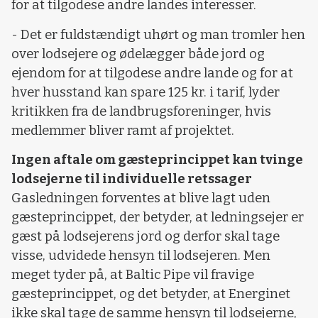
for at tilgodese andre landes interesser.
- Det er fuldstændigt uhørt og man tromler hen
over lodsejere og ødelægger både jord og
ejendom for at tilgodese andre lande og for at
hver husstand kan spare 125 kr. i tarif, lyder
kritikken fra de landbrugsforeninger, hvis
medlemmer bliver ramt af projektet.
Ingen aftale om gæsteprincippet kan tvinge
lodsejerne til individuelle retssager
Gasledningen forventes at blive lagt uden
gæsteprincippet, der betyder, at ledningsejer er
gæst på lodsejerens jord og derfor skal tage
visse, udvidede hensyn til lodsejeren. Men
meget tyder på, at Baltic Pipe vil fravige
gæsteprincippet, og det betyder, at Energinet
ikke skal tage de samme hensyn til lodsejerne,