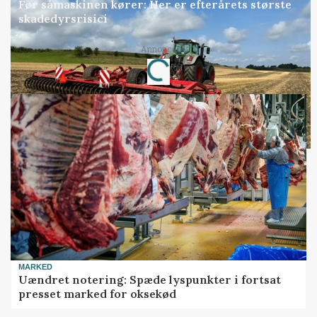
Før såmaskinen kører: Her er efterårets største
skadedyrsrisici
Annonce
Loading...
MARKED
Uændret notering: Spæde lyspunkter i fortsat
presset marked for oksekød