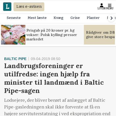
Læs e-avisen
LOGIN
MENU
Seneste
Mest læste
Kvæg
Grise
Planter
Mask
Prisgab på 20 kroner pr. kg
Rådgiver om DB-
vokser: Polsk kylling presser
give store bespa
markedet
BALTIC PIPE
09-04-2019 08:50
Landbrugsforeninger er
utilfredse: ingen hjælp fra
minister til landmænd i Baltic
Pipe-sagen
Lodsejere, der bliver berørt af anlægget af Baltic
Pipe-gasledningen skal ikke forvente at få en
højere servituterstatning i ved ekspropriation end