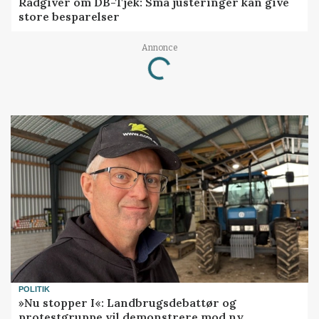
Rådgiver om DB-Tjek: Små justeringer kan give
store besparelser
Annonce
Loading...
POLITIK
»Nu stopper I«: Landbrugsdebattør og
protestgruppe vil demonstrere mod ny