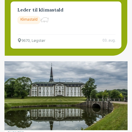
Leder til klimastald
Klimastald
9670, Løgstør
03. aug.