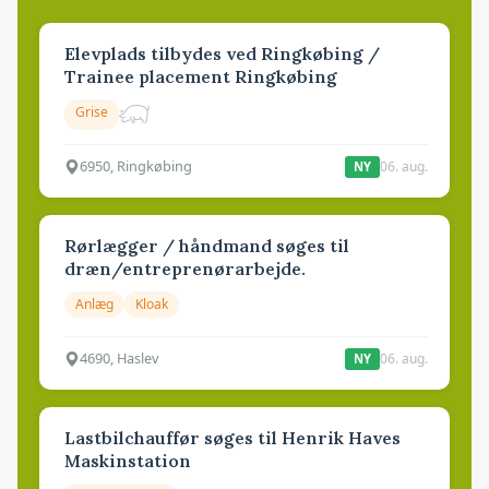
Elevplads tilbydes ved Ringkøbing /
Trainee placement Ringkøbing
Grise
6950, Ringkøbing
06. aug.
NY
Rørlægger / håndmand søges til
dræn/entreprenørarbejde.
Anlæg
Kloak
4690, Haslev
06. aug.
NY
Lastbilchauffør søges til Henrik Haves
Maskinstation