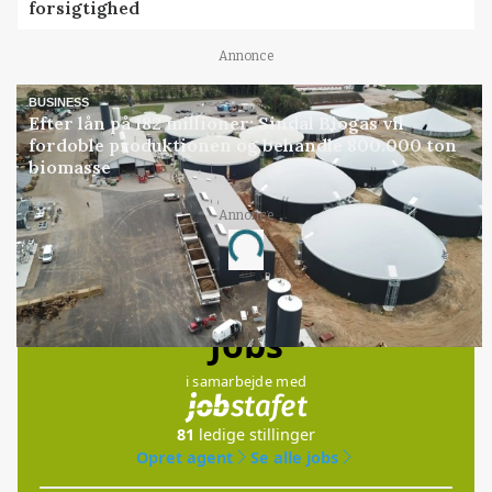
forsigtighed
Annonce
BUSINESS
Efter lån på 182 millioner: Sindal Biogas vil
fordoble produktionen og behandle 800.000 ton
biomasse
Annonce
Loading...
Jobs
i samarbejde med
81
ledige stillinger
Opret agent
Se alle jobs