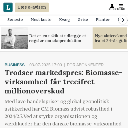
Læs e-avisen
LOGIN
MENU
Seneste
Mest læste
Kvæg
Grise
Planter
Mask
Det er en uskik at udlægge et
Nye aktierekorde
røgslør om økoproduktion
fra et 24-årigt f
BUSINESS
03-07-2025 17:00
FOR ABONNENTER
Trodser markedspres: Biomasse-
virksomhed får trecifret
millionoverskud
Med lave handelspriser og global geopolitisk
usikkerhed har CM Biomass udvist robusthed i
2024/25. Ved at styrke organisationen og
værdikæder har den danske biomasse-virksomhed