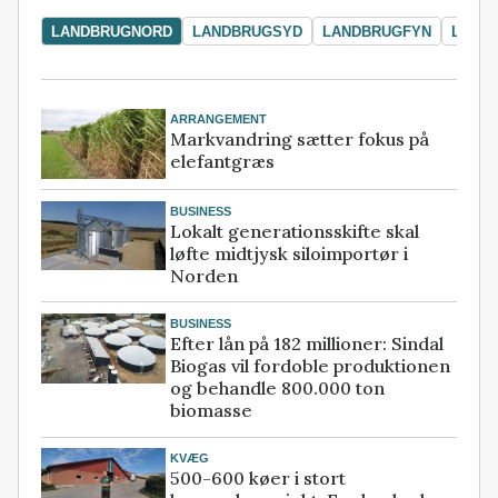
LANDBRUGNORD
LANDBRUGSYD
LANDBRUGFYN
LAND
ARRANGEMENT
Markvandring sætter fokus på
elefantgræs
BUSINESS
Lokalt generationsskifte skal
løfte midtjysk siloimportør i
Norden
BUSINESS
Efter lån på 182 millioner: Sindal
Biogas vil fordoble produktionen
og behandle 800.000 ton
biomasse
KVÆG
500-600 køer i stort