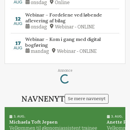
AUG
onsdag
Online
Webinar – Fordelene ved løbende
12
aflevering af bilag
AUG
onsdag
Webinar - ONLINE
Webinar – Kom i gang med digital
17
bogføring
AUG
mandag
Webinar - ONLINE
Loading...
Annonce
NAVNENYT
Se mere navnenyt
3. AUG.
3. AUG.
Michaela Toft Jepsen
Anette Pl
Velkommen til økonomiassistent trainee
Velkommen 