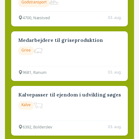
Godstransport
4700, Næstved
03. aug.
Medarbejdere til griseproduktion
Grise
9681, Ranum
03. aug.
Kalvepasser til ejendom i udvikling søges
Kalve
6392, Bolderslev
03. aug.