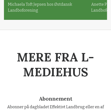
Michaela Toft Jepsen hos Østdansk
Anette Pl
Landboforening
Landbofor
MERE FRA L-
MEDIEHUS
Abonnement
Abonner på dagbladet Effektivt Landbrug eller en af