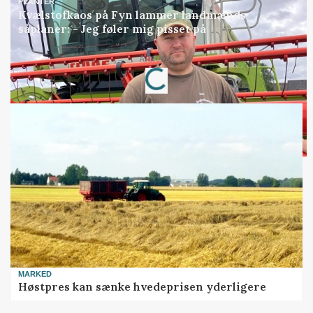
PLANTER
Kvælstofkaos på Fyn lammer landmænds
såplaner: - Jeg føler mig pisset på
Loading...
Annonce
MARKED
Høstpres kan sænke hvedeprisen yderligere