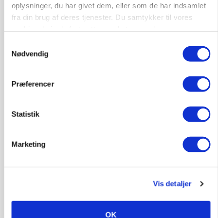
oplysninger, du har givet dem, eller som de har indsamlet
fra din brug af deres tjenester. Du samtykker til vores
cookies, hvis du fortsætter med at anvende vores
GRISE
Svineproducenter kalder Danish Crowns pris en
hjemmeside.
Samtykkevalg
katastrofe
Nødvendig
Annonce
Præferencer
MASKINER
Forserie til selvkørende skårlægger afprøves i år
Statistik
Loading...
Annonce
Marketing
Vis detaljer
OK