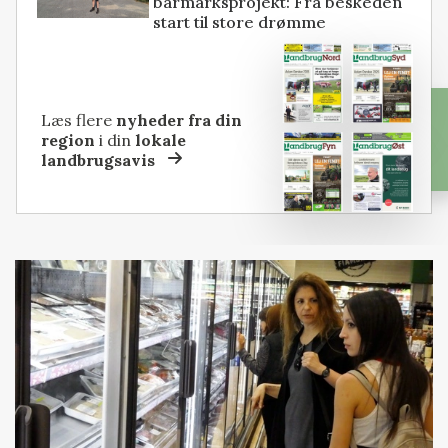
barmarksprojekt: Fra beskeden
start til store drømme
Læs flere
nyheder fra din
region
i din
lokale
landbrugsavis