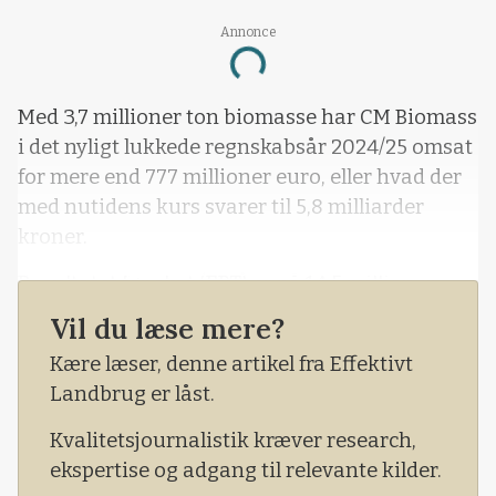
Annonce
Loading...
Med 3,7 millioner ton biomasse har CM Biomass
i det nyligt lukkede regnskabsår 2024/25 omsat
for mere end 777 millioner euro, eller hvad der
med nutidens kurs svarer til 5,8 milliarder
kroner.
Resultatet før skat (EBT) er på 14,5 millioner
euro eller omtrent 108 millioner kroner.
Vil du læse mere?
Selvom det er en nedgang sammenlignet med
Kære læser, denne artikel fra Effektivt
de to forgangne år, ser administrerende direkør
Landbrug er låst.
for CM Biomass, Simon Plagborg, resultatet for
Kvalitetsjournalistik kræver research,
2024/25 som tilfredsstillende.
ekspertise og adgang til relevante kilder.