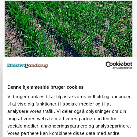
PLANTER
Grøntsagsproduktion presset af kvælstofkrav: 6
hektar brak for 1 hektar porrer
Denne hjemmeside bruger cookies
Vi bruger cookies til at tilpasse vores indhold og annoncer,
Annonce
til at vise dig funktioner til sociale medier og til at
analysere vores trafik. Vi deler også oplysninger om din
brug af vores website med vores partnere inden for
sociale medier, annonceringspartnere og analysepartnere.
Vores partnere kan kombinere disse data med andre