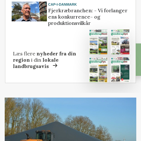
CAP-I-DANMARK
Fjerkræbranchen: - Vi forlanger
ens konkurrence- og
produktionsvilkår
Læs flere
nyheder fra din
region
i din
lokale
landbrugsavis