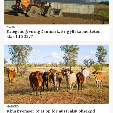
KVÆG
KvægrådgivningDanmark: Er gyllekapaciteten
klar til 2027?
MARKED
Kina bremser brat op for australsk oksekød