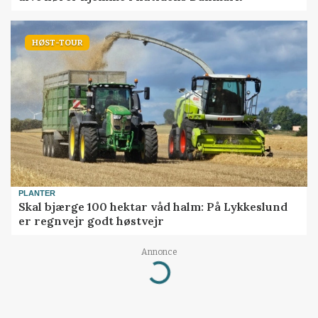
HØST-TOUR
PLANTER
Skal bjærge 100 hektar våd halm: På Lykkeslund
er regnvejr godt høstvejr
Annonce
Loading...