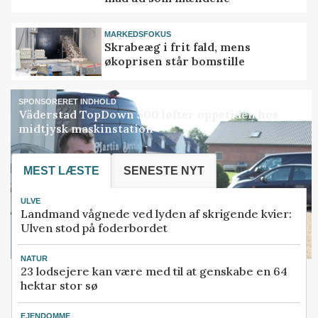
MARKEDSFOKUS
Skrabeæg i frit fald, mens
økoprisen står bomstille
SPONSORERET INDHOLD
Väderstad TopDown 500 løfter oppetiden hos
midtjysk maskinstation
MEST LÆSTE
SENESTE NYT
ULVE
Landmand vågnede ved lyden af skrigende kvier:
Ulven stod på foderbordet
NATUR
23 lodsejere kan være med til at genskabe en 64
hektar stor sø
EJENDOMME