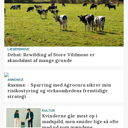
LÆSERBREVE
Debat: Rewilding af Store Vildmose er
skandaløst af mange grunde
ANNONCE
Rasmus: - Sparring med Agrocura sikrer min
risikostyring og virksomhedens fremtidige
strategi
KULTUR
Kvinderne går mest op i
madspild, men smider lige så ofte
mad ud som mændene