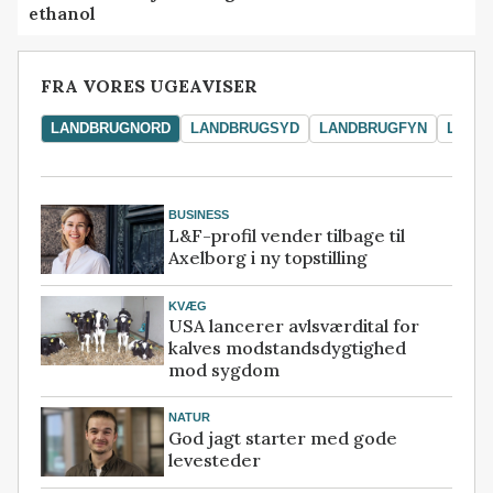
ethanol
FRA VORES UGEAVISER
LANDBRUGNORD
LANDBRUGSYD
LANDBRUGFYN
LAND
BUSINESS
L&F-profil vender tilbage til
Axelborg i ny topstilling
KVÆG
USA lancerer avlsværdital for
kalves modstandsdygtighed
mod sygdom
NATUR
God jagt starter med gode
levesteder