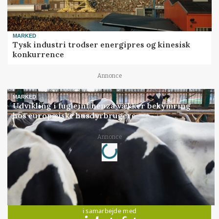
MARKED
Tysk industri trodser energipres og kinesisk
konkurrence
Annonce
MARKED
Udvikling i fugleinfluenza vækker bekymring
hos europæiske husdyrbrugere
Loading...
Annonce
Jobs
i samarbejde med