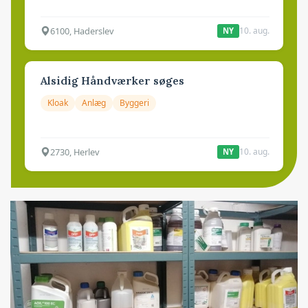
6100, Haderslev
10. aug.
NY
Alsidig Håndværker søges
Kloak
Anlæg
Byggeri
2730, Herlev
10. aug.
NY