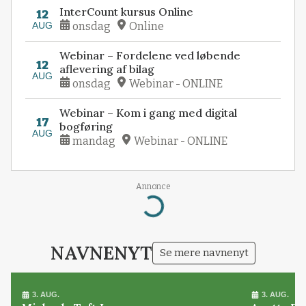
InterCount kursus Online
12
AUG
onsdag
Online
Webinar – Fordelene ved løbende
12
aflevering af bilag
AUG
onsdag
Webinar - ONLINE
Webinar – Kom i gang med digital
17
bogføring
AUG
mandag
Webinar - ONLINE
Annonce
Loading...
NAVNENYT
Se mere navnenyt
3. AUG.
3. AUG.