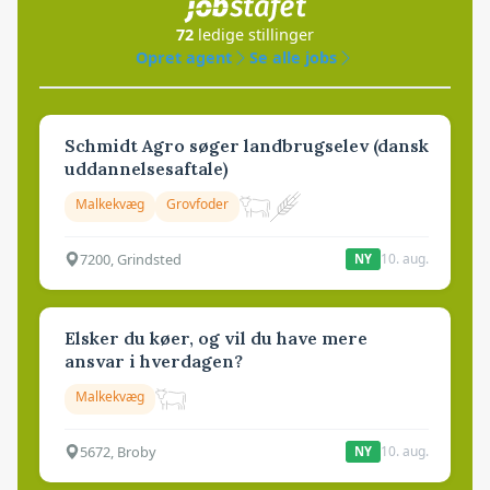
72
ledige stillinger
Opret agent
Se alle jobs
Schmidt Agro søger landbrugselev (dansk
uddannelsesaftale)
Malkekvæg
Grovfoder
7200, Grindsted
10. aug.
NY
Elsker du køer, og vil du have mere
ansvar i hverdagen?
Malkekvæg
5672, Broby
10. aug.
NY