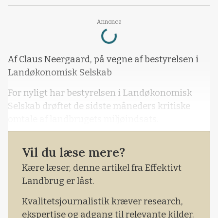
Loading...
Annonce
Af Claus Neergaard, på vegne af bestyrelsen i
Landøkonomisk Selskab
For nyligt har bestyrelsen i Landøkonomisk
Selskab drøftet de sidste måneders kritiske
omtale af landbrugets miljøindsats.
Det er navnlig den uheldige og negative omtale
Vil du læse mere?
af fremdriften i etablering af tiltag, der kan
reducere belastningen af de nærmaritime
Kære læser, denne artikel fra Effektivt
vandområder med næringsstoffer. Noget, som
Landbrug er låst.
blev aftalt i Landbrugspakken i 2015 og
Kvalitetsjournalistik kræver research,
gentaget 4. oktober 2021.
ekspertise og adgang til relevante kilder.