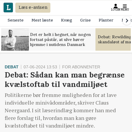
Læs e-avisen
LOGIN
MENU
Seneste
Mest læste
Kvæg
Grise
Planter
Mask
Det er helt i hegnet, når nogen
Debat: Rewilding
fortsat påstår, at ulve hører
skandaløst af m
hjemme i nutidens Danmark
DEBAT
07-06-2024 13:53
FOR ABONNENTER
Debat: Sådan kan man begrænse
kvælstoftab til vandmiljøet
Politikerne bør fremme muligheden for at lave
individuelle minivådområder, skriver Claus
Neergaard. I sit læserindlæg kommer han med
flere forslag til, hvordan man kan gøre
kvælstoftabet til vandmiljøet mindre.