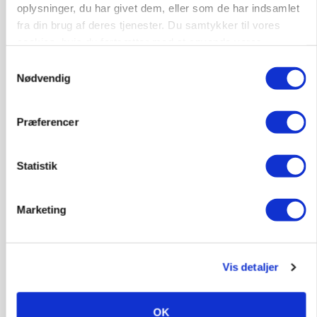
oplysninger, du har givet dem, eller som de har indsamlet
fra din brug af deres tjenester. Du samtykker til vores
cookies, hvis du fortsætter med at anvende vores
hjemmeside.
Samtykkevalg
Nødvendig
BUSINESS
Stærkt år for griseformand: Overskud nærmer
Præferencer
sig 8 mio.
Statistik
Annonce
POLITIK
»Som at få Mona Lisa som nabo«: -
Marketing
Jernbaneregler er forældede og bør laves om,
siger skovdirektør
Vis detaljer
Annonce
Loading...
OK