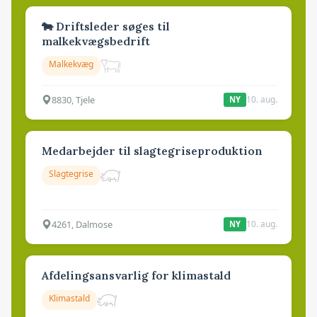
🐄 Driftsleder søges til
malkekvægsbedrift
Malkekvæg
8830, Tjele
10. aug.
NY
Medarbejder til slagtegriseproduktion
Slagtegrise
4261, Dalmose
10. aug.
NY
Afdelingsansvarlig for klimastald
Klimastald