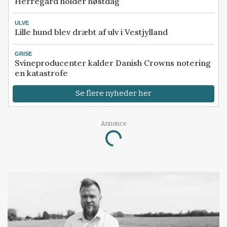
Herregård holder høstdag
ULVE
Lille hund blev dræbt af ulv i Vestjylland
GRISE
Svineproducenter kalder Danish Crowns notering
en katastrofe
Se flere nyheder her
Annonce
Loading...