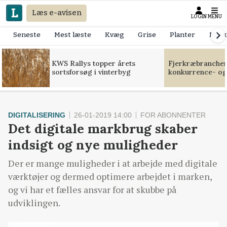
Læs e-avisen
LOGIN
MENU
Seneste
Mest læste
Kvæg
Grise
Planter
Mask
KWS Rallys topper årets
Fjerkræbranchen:
sortsforsøg i vinterbyg
konkurrence- og
DIGITALISERING
26-01-2019 14:00
FOR ABONNENTER
Det digitale markbrug skaber
indsigt og nye muligheder
Der er mange muligheder i at arbejde med digitale
værktøjer og dermed optimere arbejdet i marken,
og vi har et fælles ansvar for at skubbe på
udviklingen.