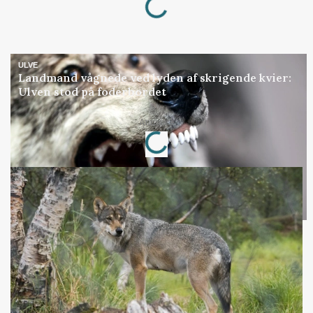
ULVE
Landmand vågnede ved lyden af skrigende kvier:
Ulven stod på foderbordet
Loading...
Annonce