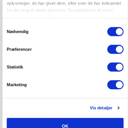
oplysninger, du har givet dem, eller som de har indsamlet
fra din brug af deres tjenester. Du samtykker til vores
cookies, hvis du fortsætter med at anvende vores
hjemmeside.
Samtykkevalg
POLITIK
Nødvendig
»Nu stopper I«: Landbrugsdebattør og
protestgruppe vil demonstrere mod ny
gødskningslov
Præferencer
Annonce
Statistik
KVÆG
Snart kan man søge tilskud til naturprojekter
Loading...
Marketing
Annonce
Vis detaljer
OK