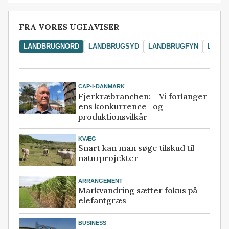
FRA VORES UGEAVISER
LANDBRUGNORD
LANDBRUGSYD
LANDBRUGFYN
LAND
CAP-I-DANMARK
Fjerkræbranchen: - Vi forlanger
ens konkurrence- og
produktionsvilkår
KVÆG
Snart kan man søge tilskud til
naturprojekter
ARRANGEMENT
Markvandring sætter fokus på
elefantgræs
BUSINESS