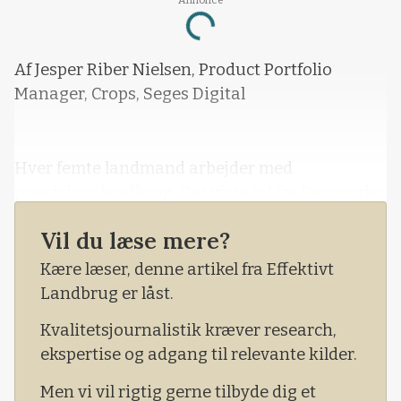
Annonce
Loading...
Af Jesper Riber Nielsen, Product Portfolio
Manager, Crops, Seges Digital
Hver femte landmand arbejder med
præcisionslandbrug. Det viste tal fra Danmarks
Statistik i efteråret 2018, og i Seges Digital er vi
Vil du læse mere?
rigtig glade for, at udviklingen går i dén
retning.
Kære læser, denne artikel fra Effektivt
Landbrug er låst.
Men vi mangler at få det store flertal af
landmændene med på den digitale rejse, og
Kvalitetsjournalistik kræver research,
tallene viste også, at mindre end 5 procent af
ekspertise og adgang til relevante kilder.
bedrifterne arbejder med satellitbill
Men vi vil rigtig gerne tilbyde dig et