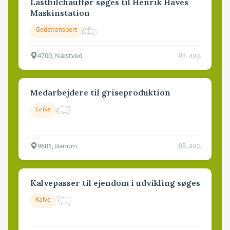
Lastbilchauffør søges til Henrik Haves
Maskinstation
Godstransport
4700, Næstved
03. aug.
Medarbejdere til griseproduktion
Grise
9681, Ranum
03. aug.
Kalvepasser til ejendom i udvikling søges
Kalve