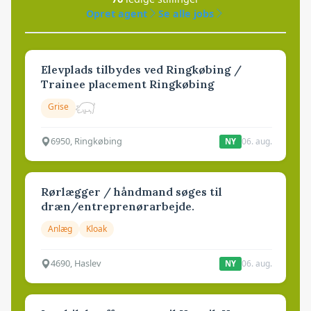
Opret agent
Se alle jobs
Elevplads tilbydes ved Ringkøbing /
Trainee placement Ringkøbing
Grise
6950, Ringkøbing
06. aug.
NY
Rørlægger / håndmand søges til
dræn/entreprenørarbejde.
Anlæg
Kloak
4690, Haslev
06. aug.
NY