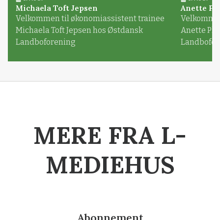
Michaela Toft Jepsen
Anette Pl
Velkommen til økonomiassistent trainee
Velkommen 
Michaela Toft Jepsen hos Østdansk
Anette Pl
Landboforening
Landbofor
MERE FRA L-
MEDIEHUS
Abonnement