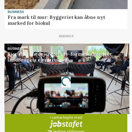
BUSINESS
Fra mark til mur: Byggeriet kan åbne nyt
marked for biokul
Annonce
BUSINESS
Ejer eller medejer? Nyt tv-format udfordrer
landbrugets ejerstruktur
Annonce
Loading...
Jobs
i samarbejde med
76
ledige stillinger