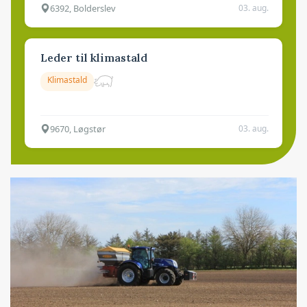
6392, Bolderslev
03. aug.
Leder til klimastald
Klimastald
9670, Løgstør
03. aug.