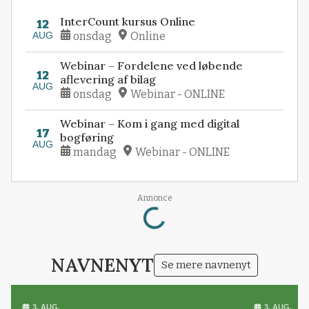
InterCount kursus Online
12
AUG
onsdag
Online
Webinar – Fordelene ved løbende
12
aflevering af bilag
AUG
onsdag
Webinar - ONLINE
Webinar – Kom i gang med digital
17
bogføring
AUG
mandag
Webinar - ONLINE
Loading...
Annonce
NAVNENYT
Se mere navnenyt
3. AUG.
3. AUG.