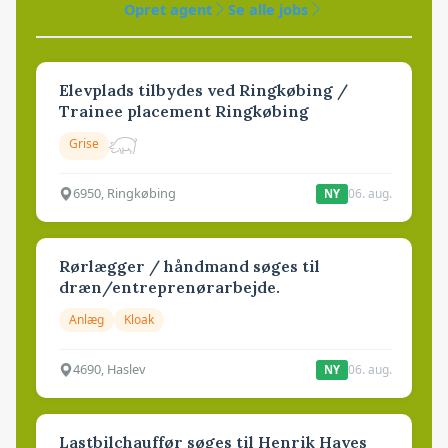
Opret agent
Se alle jobs
Elevplads tilbydes ved Ringkøbing /
Trainee placement Ringkøbing
Grise
6950, Ringkøbing
06. aug.
NY
Rørlægger / håndmand søges til
dræn/entreprenørarbejde.
Anlæg
Kloak
4690, Haslev
06. aug.
NY
Lastbilchauffør søges til Henrik Haves