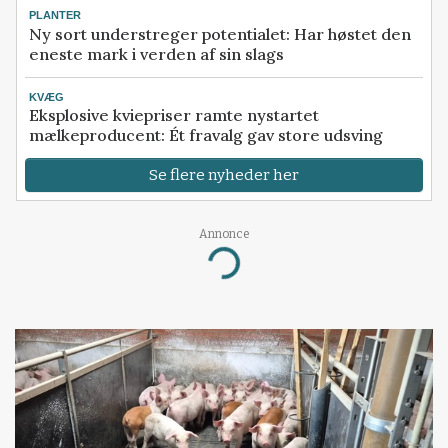
PLANTER
Ny sort understreger potentialet: Har høstet den
eneste mark i verden af sin slags
KVÆG
Eksplosive kviepriser ramte nystartet
mælkeproducent: Ét fravalg gav store udsving
Se flere nyheder her
Annonce
Loading...