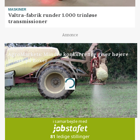
MASKINER
Valtra-fabrik runder 1.000 trinløse
transmissioner
Annonce
MARKED
AgroMarkets: Mindre konkurrence giver højere
priser på Boxer
Annonce
Loading...
Jobs
i samarbejde med
81
ledige stillinger