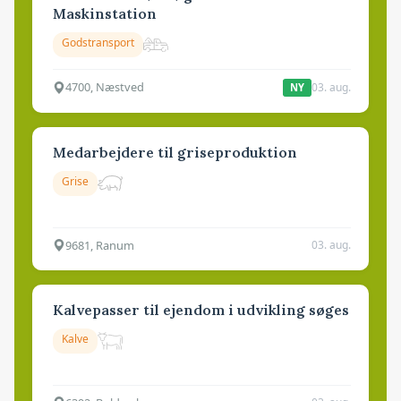
Maskinstation
Godstransport
4700, Næstved
03. aug.
NY
Medarbejdere til griseproduktion
Grise
9681, Ranum
03. aug.
Kalvepasser til ejendom i udvikling søges
Kalve