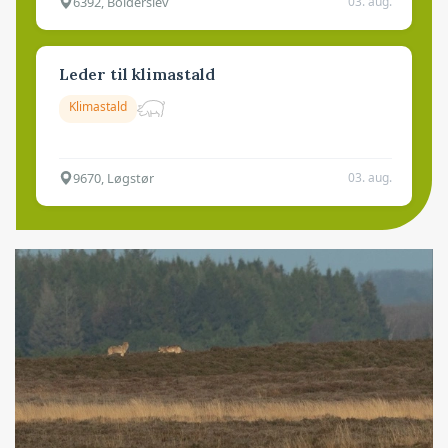
6392, Bolderslev
03. aug.
Leder til klimastald
Klimastald
9670, Løgstør
03. aug.