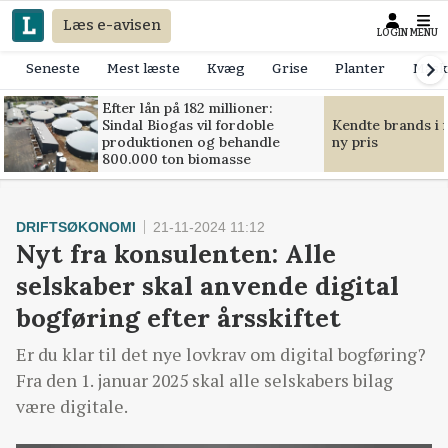
Læs e-avisen
LOGIN
MENU
Seneste
Mest læste
Kvæg
Grise
Planter
Mask
Efter lån på 182 millioner:
Sindal Biogas vil fordoble
Kendte brands i f
produktionen og behandle
ny pris
800.000 ton biomasse
DRIFTSØKONOMI
21-11-2024 11:12
Nyt fra konsulenten: Alle
selskaber skal anvende digital
bogføring efter årsskiftet
Er du klar til det nye lovkrav om digital bogføring?
Fra den 1. januar 2025 skal alle selskabers bilag
være digitale.