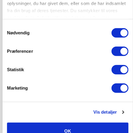
oplysninger, du har givet dem, eller som de har indsamlet
fra din brug af deres tjenester. Du samtykker til vores
cookies, hvis du fortsætter med at anvende vores
hjemmeside.
Samtykkevalg
Nødvendig
Præferencer
BUSINESS
Efter lån på 182 millioner: Sindal Biogas vil
Statistik
fordoble produktionen og behandle 800.000 ton
biomasse
Marketing
Annonce
Loading...
Vis detaljer
OK