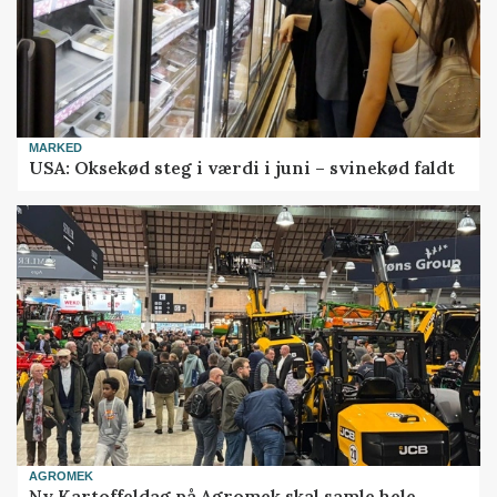
MARKED
USA: Oksekød steg i værdi i juni – svinekød faldt
AGROMEK
Ny Kartoffeldag på Agromek skal samle hele