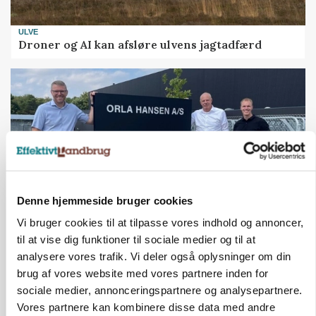
ULVE
Droner og AI kan afsløre ulvens jagtadfærd
Denne hjemmeside bruger cookies
Vi bruger cookies til at tilpasse vores indhold og annoncer,
til at vise dig funktioner til sociale medier og til at
BUSINESS
Efter fire årtier: Familieejet vestjysk producent
analysere vores trafik. Vi deler også oplysninger om din
af staldinventar får ny medejer
brug af vores website med vores partnere inden for
sociale medier, annonceringspartnere og analysepartnere.
Vores partnere kan kombinere disse data med andre