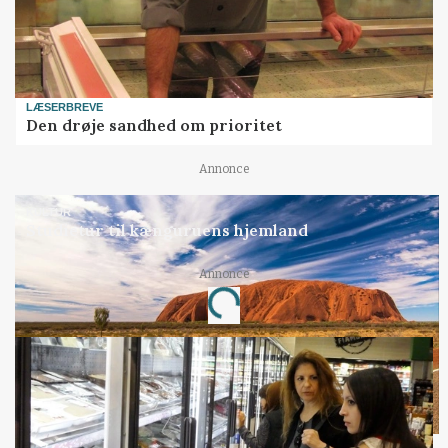
LÆSERBREVE
Den drøje sandhed om prioritet
Annonce
KULTUR
Studietur til kænguruens hjemland
Annonce
Loading...