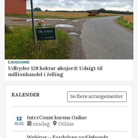
EJENDOMME
Udbyder 128 hektar økojord: Udsigt til
millionhandel i Jelling
KALENDER
Se flere arrangementer
InterCount kursus Online
12
AUG
onsdag
Online
Webinar – Fordelene ved løbende