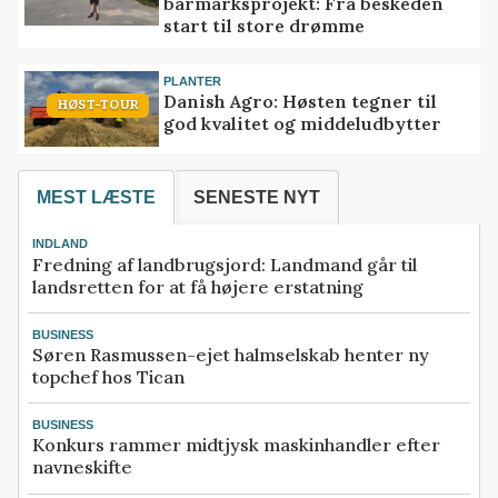
barmarksprojekt: Fra beskeden
start til store drømme
PLANTER
Danish Agro: Høsten tegner til
HØST-TOUR
god kvalitet og middeludbytter
MEST LÆSTE
SENESTE NYT
INDLAND
Fredning af landbrugsjord: Landmand går til
landsretten for at få højere erstatning
BUSINESS
Søren Rasmussen-ejet halmselskab henter ny
topchef hos Tican
BUSINESS
Konkurs rammer midtjysk maskinhandler efter
navneskifte