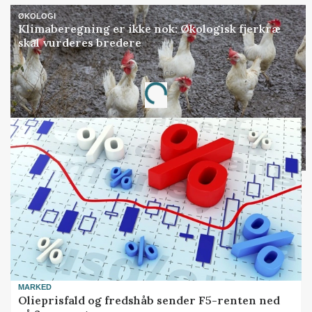
ØKOLOGI
Klimaberegning er ikke nok: Økologisk fjerkræ
skal vurderes bredere
Annonce
Loading...
MARKED
Olieprisfald og fredshåb sender F5-renten ned