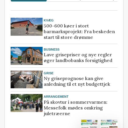
KVÆG
500-600 køer i stort
barmarksprojekt: Fra beskeden
start til store drømme
BUSINESS
Lave grisepriser og nye regler
øger landbobanks forsigtighed
GRISE
Ny griseprognose kan give
anledning til et nyt budgettjek
ARRANGEMENT
På skovtur i sommervarmen:
Messefolk mødes omkring
juletræerne