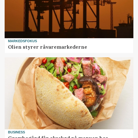
MARKEDSFOKUS
Olien styrer råvaremarkederne
BUSINESS
Grambogård får oksekød på menuen hos