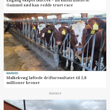
Engang eksportsucces – nu kulturhistorie:
Gammel sæd kan redde truet race
MARKED
Malkekvæg løftede driftsresultatet til 2,8
millioner kroner
Annonce