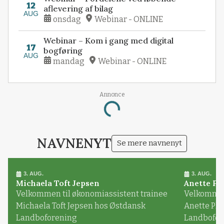
12
aflevering af bilag
AUG
onsdag
Webinar - ONLINE
Webinar – Kom i gang med digital
17
bogføring
AUG
mandag
Webinar - ONLINE
Annonce
Loading...
NAVNENYT
Se mere navnenyt
3. AUG.
3. AUG.
Michaela Toft Jepsen
Anette Pl
Velkommen til økonomiassistent trainee
Velkommen 
Michaela Toft Jepsen hos Østdansk
Anette Pl
Landboforening
Landbofor