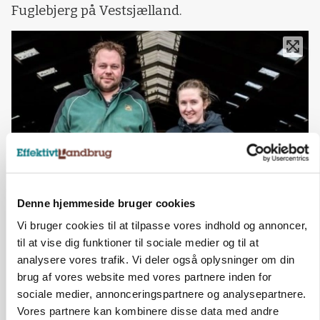
Fuglebjerg på Vestsjælland.
Denne hjemmeside bruger cookies
Christian og Nicole Westerdijk. Foto: Ulrik Larsen
Vi bruger cookies til at tilpasse vores indhold og annoncer,
- Landbruget i Holland er presset, så vi vidste,
til at vise dig funktioner til sociale medier og til at
at vi »levede på lånt tid«. Staten købte vores
analysere vores trafik. Vi deler også oplysninger om din
ejendom for 150.000 euro pr. hektar, så vi havde
brug af vores website med vores partnere inden for
sociale medier, annonceringspartnere og analysepartnere.
penge til at få en god start et andet sted, siger
Vores partnere kan kombinere disse data med andre
Christian Westerdijk og fortsætter: