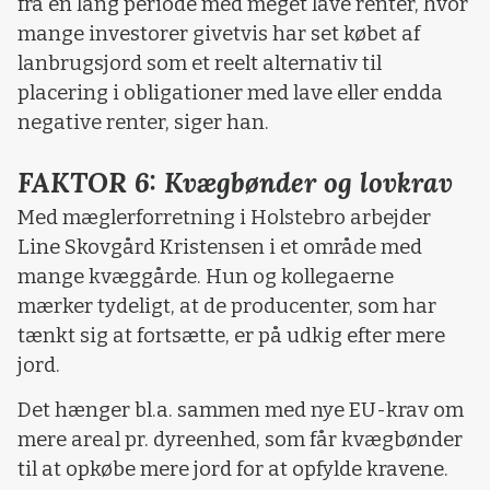
fra en lang periode med meget lave renter, hvor
mange investorer givetvis har set købet af
lanbrugsjord som et reelt alternativ til
placering i obligationer med lave eller endda
negative renter, siger han.
FAKTOR 6: Kvægbønder og lovkrav
Med mæglerforretning i Holstebro arbejder
Line Skovgård Kristensen i et område med
mange kvæggårde. Hun og kollegaerne
mærker tydeligt, at de producenter, som har
tænkt sig at fortsætte, er på udkig efter mere
jord.
Det hænger bl.a. sammen med nye EU-krav om
mere areal pr. dyreenhed, som får kvægbønder
til at opkøbe mere jord for at opfylde kravene.