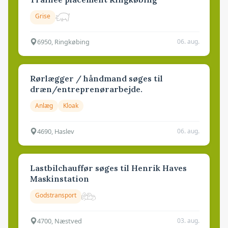
Grise
6950, Ringkøbing
06. aug.
Rørlægger / håndmand søges til
dræn/entreprenørarbejde.
Anlæg
Kloak
4690, Haslev
06. aug.
Lastbilchauffør søges til Henrik Haves
Maskinstation
Godstransport
4700, Næstved
03. aug.