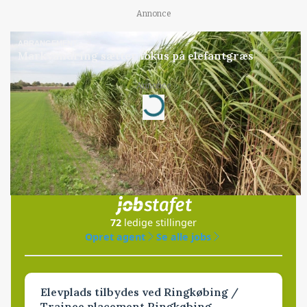
Annonce
ARRANGEMENT
Markvandring sætter fokus på elefantgræs
Annonce
Loading...
Jobs
i samarbejde med
72
ledige stillinger
Opret agent
Se alle jobs
Elevplads tilbydes ved Ringkøbing /
Trainee placement Ringkøbing