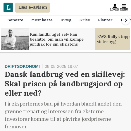
Læs e-avisen
LOGIN
MENU
Seneste
Mest læste
Kvæg
Grise
Planter
Mask
Kun landbruget selv kan
KWS Rallys toppe
beslutte, om man vil kæmpe
vinterbyg
juridisk for sin eksistens
DRIFTSØKONOMI
08-05-2025 19:07
Dansk landbrug ved en skillevej:
Skal prisen på landbrugsjord op
eller ned?
Få eksperternes bud på hvordan blandt andet den
grønne trepart og interessen fra eksterne
investorer komme til at påvirke jordpriserne
fremover.