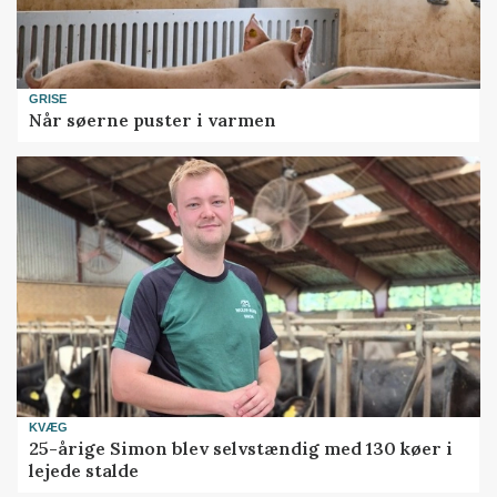
GRISE
Når søerne puster i varmen
KVÆG
25-årige Simon blev selvstændig med 130 køer i
lejede stalde