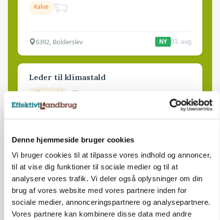
Kalve
6392, Bolderslev
03. aug.
NY
Leder til klimastald
Klimastald
9670, Løgstør
03. aug.
NY
Denne hjemmeside bruger cookies
Vi bruger cookies til at tilpasse vores indhold og annoncer,
Produktionsleder til nyrenoveret
til at vise dig funktioner til sociale medier og til at
polteopformering
analysere vores trafik. Vi deler også oplysninger om din
Avl/opformering
brug af vores website med vores partnere inden for
sociale medier, annonceringspartnere og analysepartnere.
Vores partnere kan kombinere disse data med andre
9670, Løgstør
03. aug.
NY