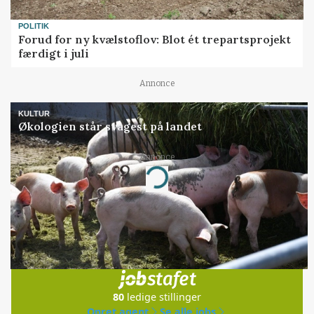
POLITIK
Forud for ny kvælstoflov: Blot ét trepartsprojekt
færdigt i juli
Annonce
KULTUR
Økologien står svagest på landet
Annonce
Loading...
Jobs
i samarbejde med
80
ledige stillinger
Opret agent
Se alle jobs