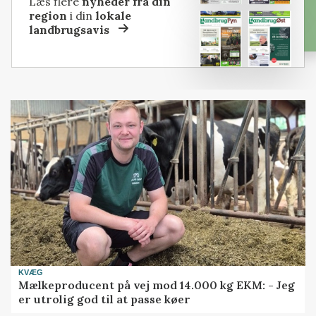
Læs flere
nyheder fra din
region
i din
lokale
landbrugsavis
KVÆG
Mælkeproducent på vej mod 14.000 kg EKM: - Jeg
er utrolig god til at passe køer