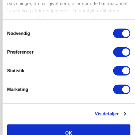
oplysninger, du har givet dem, eller som de har indsamlet
fra din brug af deres tjenester. Du samtykker til vores
cookies, hvis du fortsætter med at anvende vores
Medarbejder - fodermester søges
hjemmeside.
Samtykkevalg
Kalve
Grovfoder
Nødvendig
6270, Tønder
31. jul.
Præferencer
Statistik
Marketing
Vis detaljer
OK