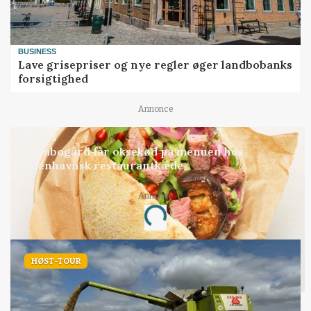
BUSINESS
Lave grisepriser og nye regler øger landbobanks
forsigtighed
Annonce
BUSINESS
Grambogård får oksekød på menuen hos
københavnsk restaurantkæde
Annonce
Loading...
HØST-TOUR