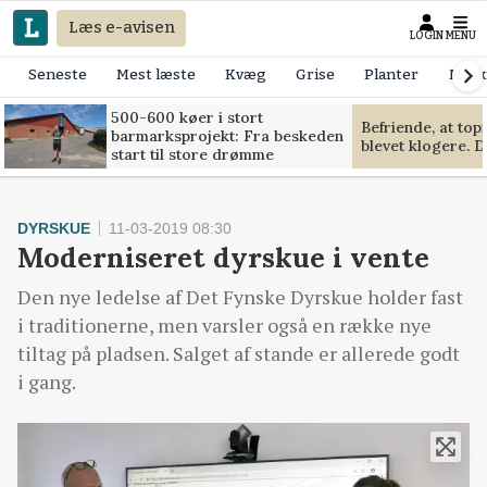
Læs e-avisen
LOGIN
MENU
Seneste
Mest læste
Kvæg
Grise
Planter
Mask
500-600 køer i stort
Befriende, at to
barmarksprojekt: Fra beskeden
blevet klogere. D
start til store drømme
DYRSKUE
11-03-2019 08:30
Moderniseret dyrskue i vente
Den nye ledelse af Det Fynske Dyrskue holder fast
i traditionerne, men varsler også en række nye
tiltag på pladsen. Salget af stande er allerede godt
i gang.