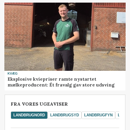
KVÆG
Eksplosive kviepriser ramte nystartet
mælkeproducent: Ét fravalg gav store udsving
FRA VORES UGEAVISER
LANDBRUGNORD
LANDBRUGSYD
LANDBRUGFYN
LAND