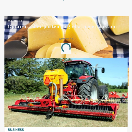
Loading...
MARKED
Opturen taber pusten på global mejeriauktion
Annonce
Loading...
BUSINESS