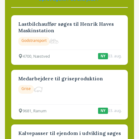
Lastbilchauffør søges til Henrik Haves
Maskinstation
Godstransport
4700, Næstved
03. aug.
NY
Medarbejdere til griseproduktion
Grise
9681, Ranum
03. aug.
NY
Kalvepasser til ejendom i udvikling søges