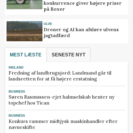
konkurrence giver højere priser
på Boxer
ULVE
Droner og AI kan afsløre ulvens
jagtadfærd
MEST LÆSTE
SENESTE NYT
INDLAND
Fredning af landbrugsjord: Landmand går til
landsretten for at få højere erstatning
BUSINESS
Søren Rasmussen-ejet halmselskab henter ny
topchef hos Tican
BUSINESS
Konkurs rammer midtjysk maskinhandler efter
navneskifte