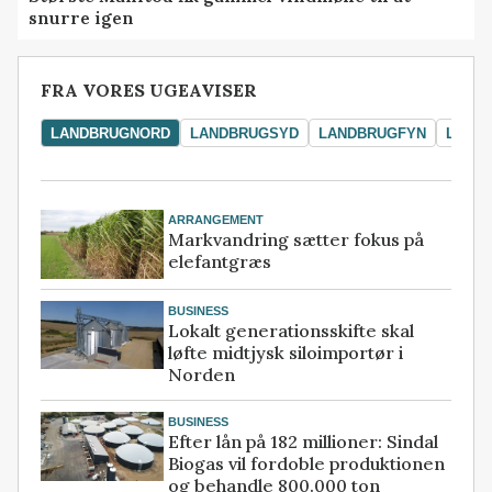
snurre igen
FRA VORES UGEAVISER
LANDBRUGNORD
LANDBRUGSYD
LANDBRUGFYN
LAND
ARRANGEMENT
Markvandring sætter fokus på
elefantgræs
BUSINESS
Lokalt generationsskifte skal
løfte midtjysk siloimportør i
Norden
BUSINESS
Efter lån på 182 millioner: Sindal
Biogas vil fordoble produktionen
og behandle 800.000 ton