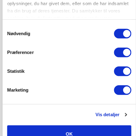
oplysninger, du har givet dem, eller som de har indsamlet
fra din brug af deres tjenester. Du samtykker til vores
cookies, hvis du fortsætter med at anvende vores
hjemmeside.
Samtykkevalg
Nødvendig
Præferencer
Statistik
MASKINER
Forserie til selvkørende skårlægger afprøves i år
Marketing
Annonce
ARRANGEMENT
Markvandring sætter fokus på elefantgræs
Vis detaljer
Annonce
OK