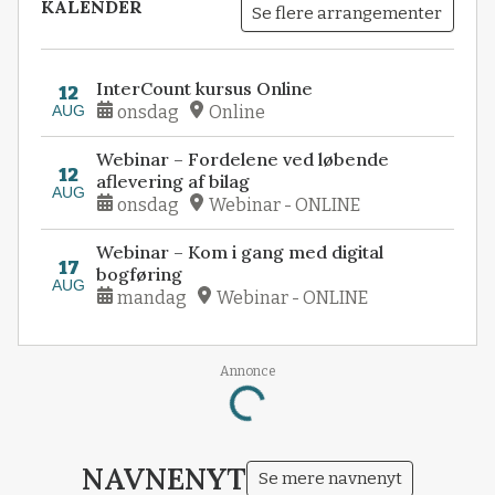
KALENDER
Se flere arrangementer
InterCount kursus Online
12
AUG
onsdag
Online
Webinar – Fordelene ved løbende
12
aflevering af bilag
AUG
onsdag
Webinar - ONLINE
Webinar – Kom i gang med digital
17
bogføring
AUG
mandag
Webinar - ONLINE
Annonce
Loading...
NAVNENYT
Se mere navnenyt