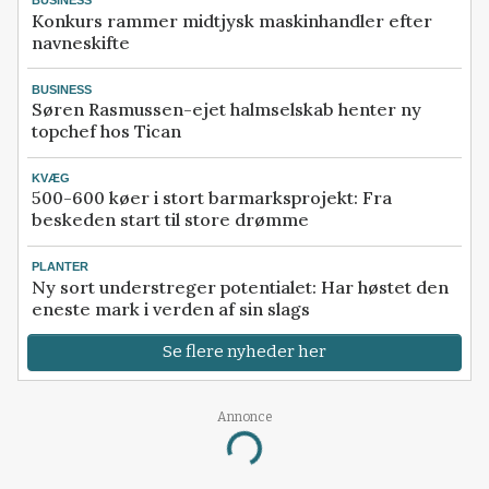
BUSINESS
Konkurs rammer midtjysk maskinhandler efter
navneskifte
BUSINESS
Søren Rasmussen-ejet halmselskab henter ny
topchef hos Tican
KVÆG
500-600 køer i stort barmarksprojekt: Fra
beskeden start til store drømme
PLANTER
Ny sort understreger potentialet: Har høstet den
eneste mark i verden af sin slags
Se flere nyheder her
Annonce
Loading...