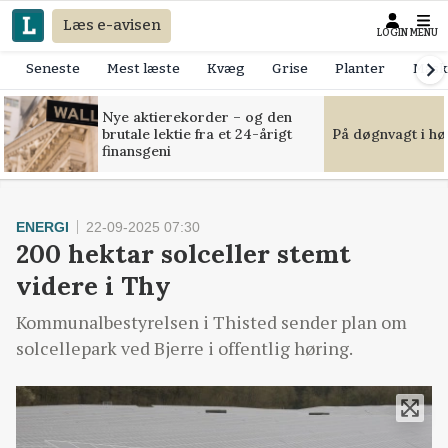
Læs e-avisen
LOGIN
MENU
Seneste
Mest læste
Kvæg
Grise
Planter
Mask
Nye aktierekorder – og den
brutale lektie fra et 24-årigt
På døgnvagt i hø
finansgeni
ENERGI
22-09-2025 07:30
200 hektar solceller stemt
videre i Thy
Kommunalbestyrelsen i Thisted sender plan om
solcellepark ved Bjerre i offentlig høring.