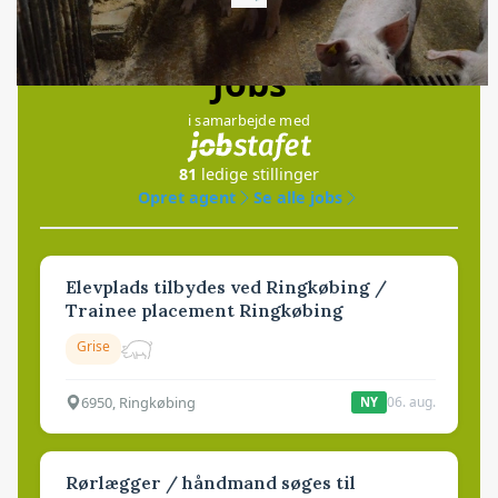
Loading...
Jobs
i samarbejde med
81
ledige stillinger
Opret agent
Se alle jobs
Elevplads tilbydes ved Ringkøbing /
Trainee placement Ringkøbing
Grise
6950, Ringkøbing
06. aug.
NY
Rørlægger / håndmand søges til