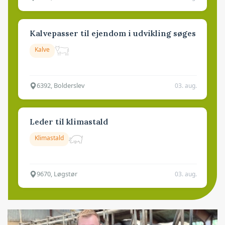
Kalvepasser til ejendom i udvikling søges
Kalve
6392, Bolderslev
03. aug.
Leder til klimastald
Klimastald
9670, Løgstør
03. aug.