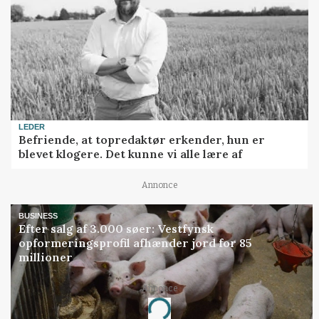
LEDER
Befriende, at topredaktør erkender, hun er
blevet klogere. Det kunne vi alle lære af
Annonce
BUSINESS
Efter salg af 3.000 søer: Vestfynsk
opformeringsprofil afhænder jord for 85
millioner
Annonce