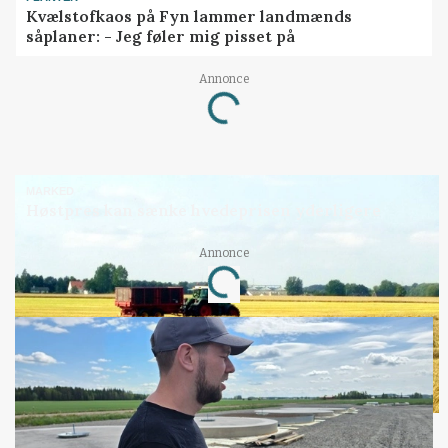
Kvælstofkaos på Fyn lammer landmænds
såplaner: - Jeg føler mig pisset på
Annonce
Loading...
MARKED
Høstpres kan sænke hvedeprisen yderligere
Annonce
Loading...