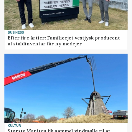
BUSINESS
Efter fire årtier: Familieejet vestjysk producent
af staldinventar får ny medejer
KULTUR
Største Manitou fik gammel vindmølle til at