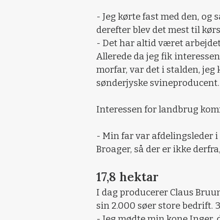
- Jeg kørte fast med den, og s
derefter blev det mest til k
- Det har altid været arbejde
Allerede da jeg fik interesse
morfar, var det i stalden, jeg 
sønderjyske svineproducent.
Interessen for landbrug komm
- Min far var afdelingsleder 
Broager, så der er ikke derfra
17,8 hektar
I dag producerer Claus Bruu
sin 2.000 søer store bedrift. 
- Jeg mødte min kone Inger, da