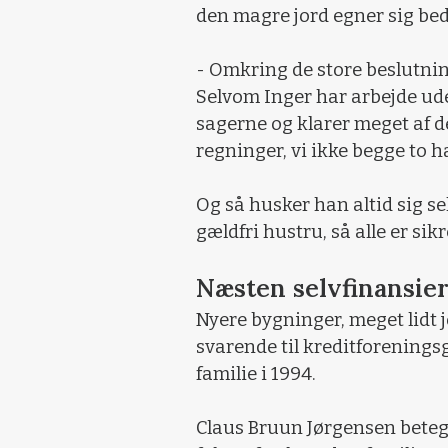
den magre jord egner sig beds
- Omkring de store beslutnin
Selvom Inger har arbejde uden
sagerne og klarer meget af de
regninger, vi ikke begge to h
Og så husker han altid sig sel
gældfri hustru, så alle er sik
Næsten selvfinansie
Nyere bygninger, meget lidt 
svarende til kreditforenings
familie i 1994.
Claus Bruun Jørgensen beteg