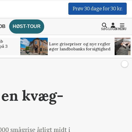
Prøv 30 dage for 30 kr.
OB
HØST-TOUR
SØG
LOGIN
MENU
åb
Lave grisepriser og nye regler
på 3
øger landbobanks forsigtighed
 en kvæg-
00 smågrise årligt midt i