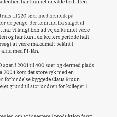
 sidenhen har kunnet udvikle bedriften.
straks til 220 søer med henblik på
for de penge, der kom ind fra salget af
et har vi langt hen ad vejen kunnet være
en og har kun i en kortere periode haft
orsøgt at være maksimalt belånt i
 altid med F1-lån.
0 søer, i 2001 til 400 søer og dermed plads
Fra 2004 kom det store ryk med en
 den forbindelse byggede Claus Bruun
jet grund til stor undren for kolleger i
ategien om at investere i produktion først