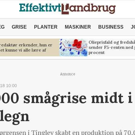
ÆG
GRISE
PLANTER
MASKINER
BUSINESS
J
Olieprisfald og fredsh
predaktør erkender, hun er
sender F5-renten ned 
et kunne vi alle lære af
procent
Annonce
18 10:00
000 smågrise midt i
elegn
ørgensen i Tinglev skabt en produktion på 70.0