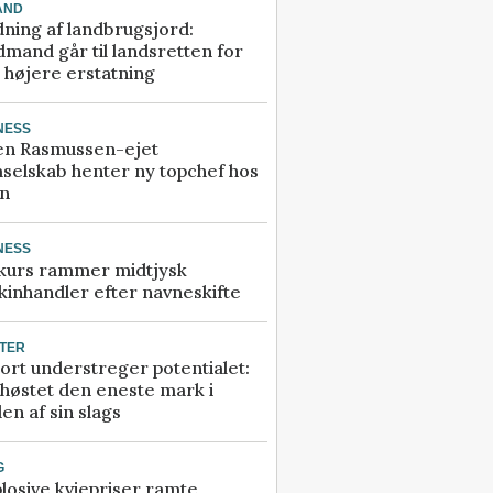
AND
ning af landbrugsjord:
mand går til landsretten for
å højere erstatning
NESS
en Rasmussen-ejet
selskab henter ny topchef hos
an
NESS
kurs rammer midtjysk
inhandler efter navneskifte
TER
ort understreger potentialet:
høstet den eneste mark i
en af sin slags
G
losive kviepriser ramte