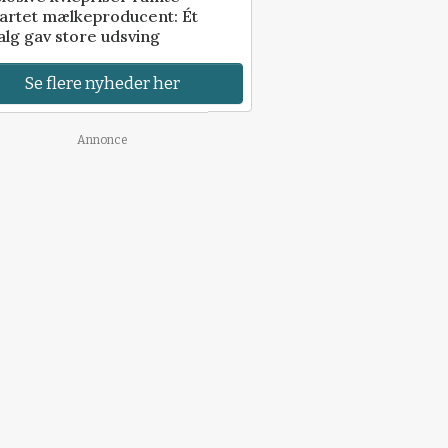
artet mælkeproducent: Ét
alg gav store udsving
Se flere nyheder her
Annonce