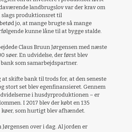
n daværende landbrugslov var der krav om
n slags produktionsret til
betød jo, at mange brugte så mange
erfølgende kunne låne til at bygge stalde.
rbejdede Claus Bruun Jørgensen med næste
0 søer. En udvidelse, der først blev
ny bank som samarbejdspartner.
at skifte bank til trods for, at den seneste
 og stort set blev egenfinansieret. Gennem
 udvidelserne i husdyrproduktionen – er
ndommen. I 2017 blev der købt en 135
 køer, som hurtigt blev afhændet.
 Jørgensen over i dag. Al jorden er