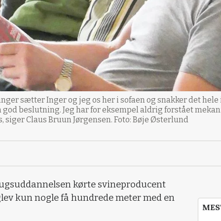
inger sætter Inger og jeg os her i sofaen og snakker det hele
 en god beslutning. Jeg har for eksempel aldrig forstået mek
s, siger Claus Bruun Jørgensen. Foto: Bøje Østerlund
brugsuddannelsen kørte svineproducent
glev kun nogle få hundrede meter med en
MES