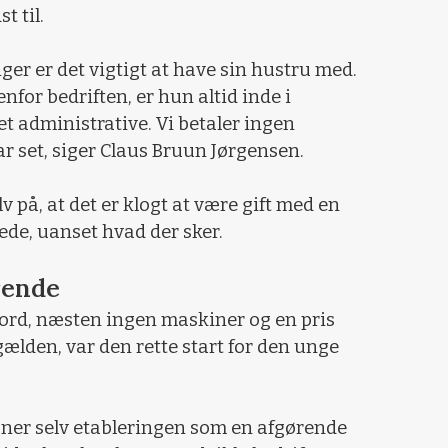
t til.
ger er det vigtigt at have sin hustru med.
for bedriften, er hun altid inde i
t administrative. Vi betaler ingen
ar set, siger Claus Bruun Jørgensen.
v på, at det er klogt at være gift med en
rede, uanset hvad der sker.
rende
jord, næsten ingen maskiner og en pris
gælden, var den rette start for den unge
ner selv etableringen som en afgørende