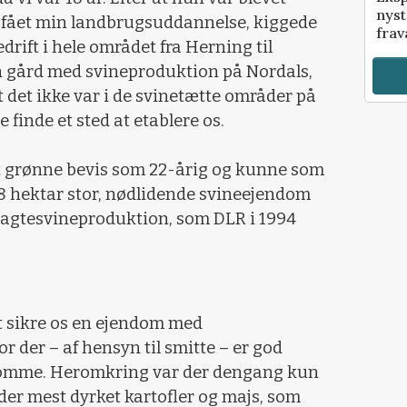
nyst
 fået min landbrugsuddannelse, kiggede
frav
drift i hele området fra Herning til
 gård med svineproduktion på Nordals,
at det ikke var i de svinetætte områder på
e finde et sted at etablere os.
it grønne bevis som 22-årig og kunne som
7,8 hektar stor, nødlidende svineejendom
slagtesvineproduktion, som DLR i 1994
t sikre os en ejendom med
 der – af hensyn til smitte – er god
ndomme. Heromkring var der dengang kun
 der mest dyrket kartofler og majs, som