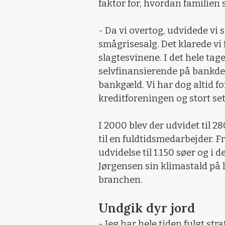
faktor for, hvordan familien
- Da vi overtog, udvidede vi 
smågrisesalg. Det klarede vi 
slagtesvinene. I det hele tag
selvfinansierende på bankdel
bankgæld. Vi har dog altid f
kreditforeningen og stort set
I 2000 blev der udvidet til 28
til en fuldtidsmedarbejder. 
udvidelse til 1.150 søer og i
Jørgensen sin klimastald på le
branchen.
Undgik dyr jord
- Jeg har hele tiden fulgt str