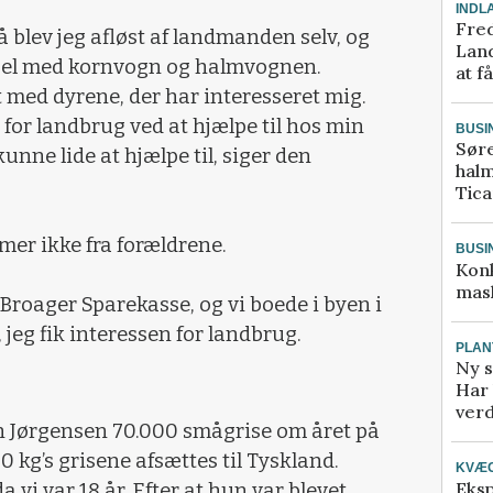
INDL
Fred
å blev jeg afløst af landmanden selv, og
Land
ørsel med kornvogn og halmvognen.
at f
t med dyrene, der har interesseret mig.
n for landbrug ved at hjælpe til hos min
BUSI
Sør
kunne lide at hjælpe til, siger den
halm
Tic
er ikke fra forældrene.
BUSI
Kon
mask
i Broager Sparekasse, og vi boede i byen i
, jeg fik interessen for landbrug.
PLAN
Ny s
Har 
verd
n Jørgensen 70.000 smågrise om året på
30 kg’s grisene afsættes til Tyskland.
KVÆ
Eksp
 vi var 18 år. Efter at hun var blevet