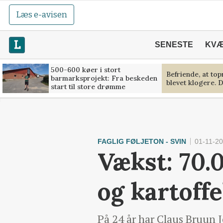
Læs e-avisen
SENESTE
KV
500-600 køer i stort
Befriende, at to
barmarksprojekt: Fra beskeden
blevet klogere. D
start til store drømme
FAGLIG FØLJETON - SVIN
01-11-20
Vækst: 70.
og kartoff
På 24 år har Claus Bruun J