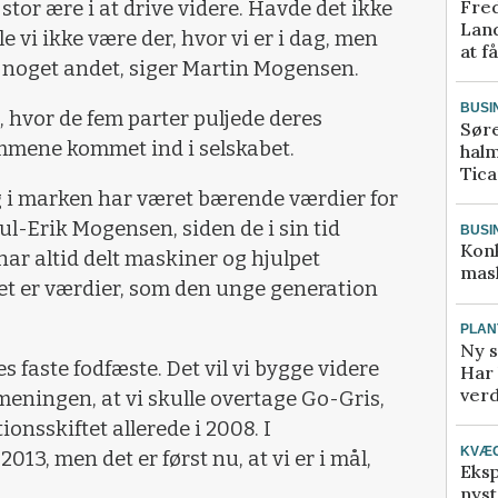
Fred
tor ære i at drive videre. Havde det ikke
Land
le vi ikke være der, hvor vi er i dag, men
at f
vil noget andet, siger Martin Mogensen.
BUSI
, hvor de fem parter puljede deres
Sør
mmene kommet ind i selskabet.
halm
Tic
 i marken har været bærende værdier for
-Erik Mogensen, siden de i sin tid
BUSI
Kon
r altid delt maskiner og hjulpet
mask
Det er værdier, som den unge generation
PLAN
Ny s
 faste fodfæste. Det vil vi bygge videre
Har 
verd
meningen, at vi skulle overtage Go-Gris,
ionsskiftet allerede i 2008. I
KVÆ
13, men det er først nu, at vi er i mål,
Eksp
nyst