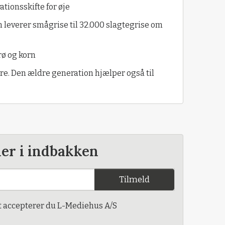
tionsskifte for øje
m leverer smågrise til 32.000 slagtegrise om
rø og korn
re. Den ældre generation hjælper også til
der i indbakken
Tilmeld
t accepterer du L-Mediehus A/S