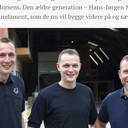
 Horsens. Den ældre generation – Hans-Jørgen
undament, som de nu vil bygge videre på og sæt