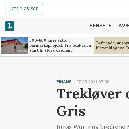
Læs e-avisen
SENESTE
KV
500-600 køer i stort
Befriende, at to
barmarksprojekt: Fra beskeden
blevet klogere. D
start til store drømme
FINANS
27-05-2021 07:02
Trekløver o
Gris
Jonas Würtz og brødrene M