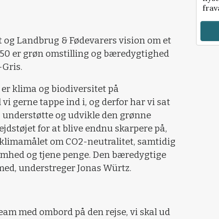
frav
 og Landbrug & Fødevarers vision om et
050 er grøn omstilling og bæredygtighed
-Gris.
er klima og biodiversitet på
i gerne tappe ind i, og derfor har vi sat
st, understøtte og udvikle den grønne
bejdstøjet for at blive endnu skarpere på,
 klimamålet om CO2-neutralitet, samtidig
somhed og tjene penge. Den bæredygtige
 med, understreger Jonas Würtz.
s team med ombord på den rejse, vi skal ud