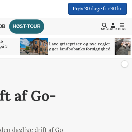
Prøv 30 dage for 30 kr.
OB
HØST-TOUR
SØG
LOGIN
MENU
åb
Lave grisepriser og nye regler
på 3
øger landbobanks forsigtighed
ft af Go-
en daglige drift af Go-