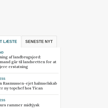
T LÆSTE
SENESTE NYT
ND
ning af landbrugsjord:
and går til landsretten for at
jere erstatning
ESS
n Rasmussen-ejet halmselskab
r ny topchef hos Tican
ESS
urs rammer midtjysk