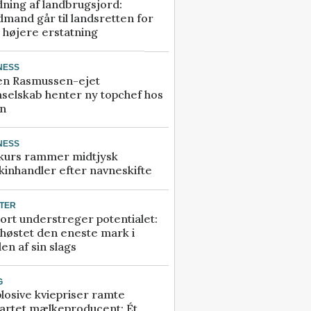
ning af landbrugsjord:
mand går til landsretten for
å højere erstatning
NESS
en Rasmussen-ejet
selskab henter ny topchef hos
an
NESS
kurs rammer midtjysk
inhandler efter navneskifte
TER
ort understreger potentialet:
høstet den eneste mark i
en af sin slags
G
losive kviepriser ramte
artet mælkeproducent: Ét