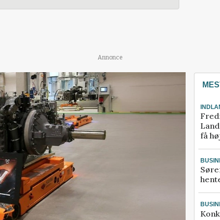
Annonce
MES
INDLA
Fred
Landm
få hø
BUSIN
Søre
hente
BUSIN
Konk