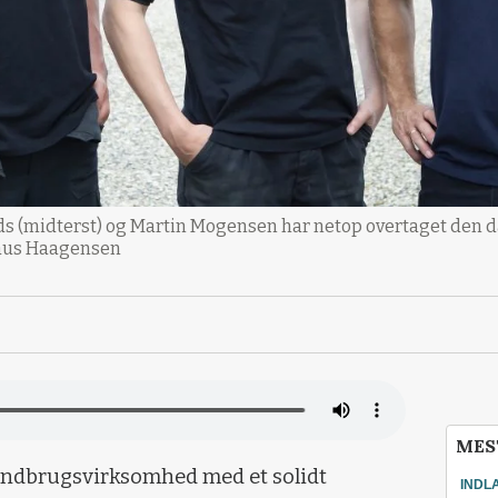
ds (midterst) og Martin Mogensen har netop overtaget den da
Claus Haagensen
MES
landbrugsvirksomhed med et solidt
INDL