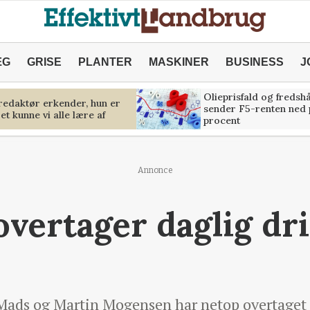
ÆG
GRISE
PLANTER
MASKINER
BUSINESS
J
Olieprisfald og fredsh
predaktør erkender, hun er
sender F5-renten ned 
et kunne vi alle lære af
procent
Annonce
vertager daglig dri
ads og Martin Mogensen har netop overtaget d