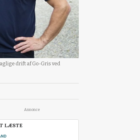
glige drift af Go-Gris ved
Annonce
T LÆSTE
AND