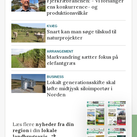
Fjerkræbranchen: - Vi forlanger
ens konkurrence- og
produktionsvilkår
KVÆG
Snart kan man søge tilskud til
naturprojekter
ARRANGEMENT
Markvandring sætter fokus på
elefantgræs
BUSINESS
Lokalt generationsskifte skal
løfte midtjysk siloimportør i
Norden
Læs flere
nyheder fra din
region
i din
lokale
landbrugsavis