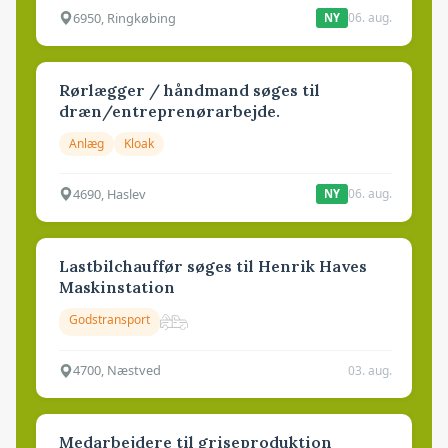
6950, Ringkøbing
06. aug.
NY
Rørlægger / håndmand søges til
dræn/entreprenørarbejde.
Anlæg
Kloak
4690, Haslev
06. aug.
NY
Lastbilchauffør søges til Henrik Haves
Maskinstation
Godstransport
4700, Næstved
03. aug.
Medarbejdere til griseproduktion