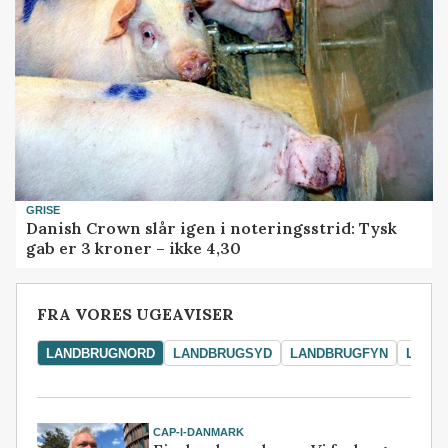
GRISE
Danish Crown slår igen i noteringsstrid: Tysk
gab er 3 kroner – ikke 4,30
FRA VORES UGEAVISER
LANDBRUGNORD
LANDBRUGSYD
LANDBRUGFYN
LAND
CAP-I-DANMARK