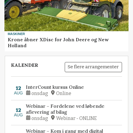
MASKINER
Krone åbner XDisc for John Deere og New
Holland
KALENDER
Se flere arrangementer
InterCount kursus Online
12
AUG
onsdag
Online
Webinar – Fordelene ved løbende
12
aflevering af bilag
AUG
onsdag
Webinar - ONLINE
Webinar – Kom i gang med digital