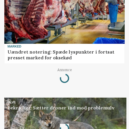
MARKED
Uændret notering: Spæde lyspunkter i fortsat
presset marked for oksekød
Loading...
Annonce
ULVE
Bekræftet: Sætter droner ind mod problemulv
Loading...
Annonce