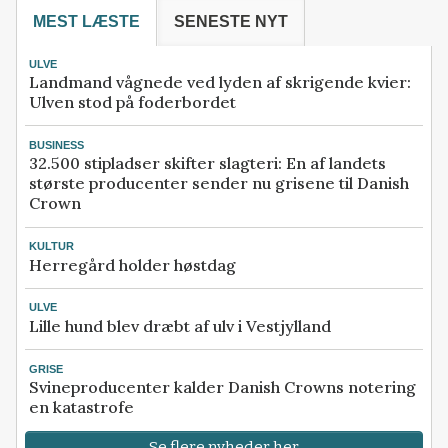
MEST LÆSTE
SENESTE NYT
ULVE
Landmand vågnede ved lyden af skrigende kvier:
Ulven stod på foderbordet
BUSINESS
32.500 stipladser skifter slagteri: En af landets
største producenter sender nu grisene til Danish
Crown
KULTUR
Herregård holder høstdag
ULVE
Lille hund blev dræbt af ulv i Vestjylland
GRISE
Svineproducenter kalder Danish Crowns notering
en katastrofe
Se flere nyheder her