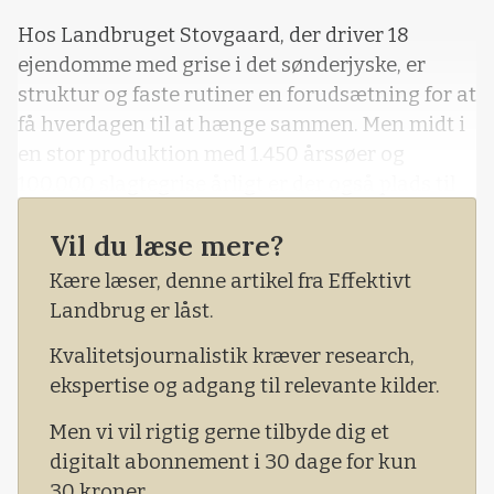
Hos Landbruget Stovgaard, der driver 18
ejendomme med grise i det sønderjyske, er
struktur og faste rutiner en forudsætning for at
få hverdagen til at hænge sammen. Men midt i
en stor produktion med 1.450 årssøer og
100.000 slagtegrise årligt er der også plads til
både fleksibilitet og fællesskab.
Vil du læse mere?
Kære læser, denne artikel fra Effektivt
Landbrug er låst.
Kvalitetsjournalistik kræver research,
ekspertise og adgang til relevante kilder.
Men vi vil rigtig gerne tilbyde dig et
digitalt abonnement i 30 dage for kun
30 kroner.