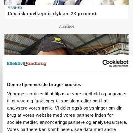
MARKED
Russisk mælkepris dykker 23 procent
Annonce
Denne hjemmeside bruger cookies
Vi bruger cookies til at tilpasse vores indhold og annoncer,
til at vise dig funktioner til sociale medier og til at
POLITIK
analysere vores trafik. Vi deler også oplysninger om din
»Nu stopper I«: Landbrugsdebattør og
brug af vores website med vores partnere inden for
protestgruppe vil demonstrere mod ny
sociale medier, annonceringspartnere og analysepartnere.
gødskningslov
Vores partnere kan kombinere disse data med andre