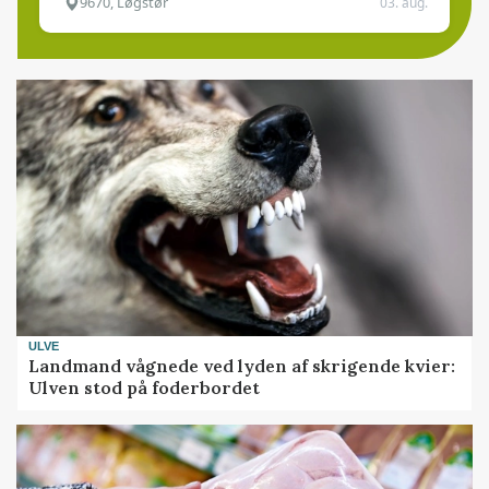
9670, Løgstør
03. aug.
ULVE
Landmand vågnede ved lyden af skrigende kvier:
Ulven stod på foderbordet