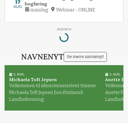
17
bogføring
AUG
mandag
Webinar - ONLINE
Loading...
Annonce
NAVNENYT
Se mere navnenyt
3. AUG.
3. AUG.
Michaela Toft Jepsen
Anette Pl
Velkommen til økonomiassistent trainee
Velkommen 
Michaela Toft Jepsen hos Østdansk
Anette Pl
Landboforening
Landbofor