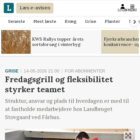
Læs e-avisen
LOGIN
MENU
Seneste
Mest læste
Kvæg
Grise
Planter
Mask
KWS Rallys topper årets
Fjerkræbranchen:
sortsforsøg i vinterbyg
konkurrence- og
GRISE
14-05-2026 21:00
FOR ABONNENTER
Fredagsgrill og fleksibilitet
styrker teamet
Struktur, ansvar og plads til hverdagen er med til
at fastholde medarbejdere hos Landbruget
Stovgaard ved Fårhus.