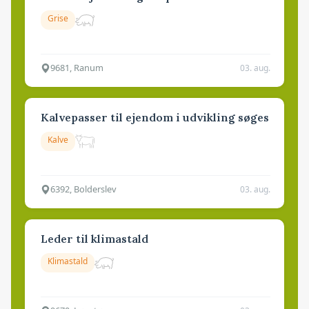
Grise
9681, Ranum
03. aug.
Kalvepasser til ejendom i udvikling søges
Kalve
6392, Bolderslev
03. aug.
Leder til klimastald
Klimastald