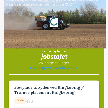
kan den ændre din bedrift fra 2027
Annonce
Loading...
Jobs
i samarbejde med
76
ledige stillinger
Opret agent
Se alle jobs
Elevplads tilbydes ved Ringkøbing /
Trainee placement Ringkøbing
Grise