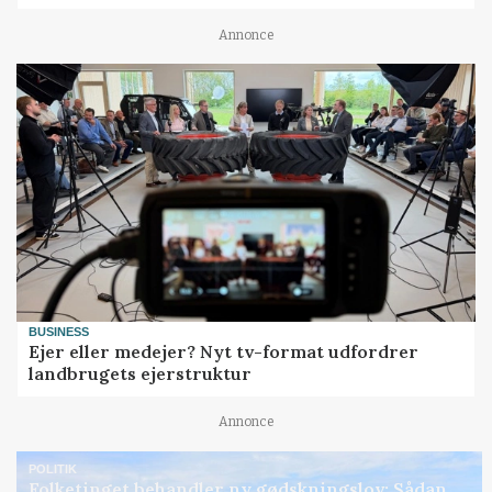
Annonce
BUSINESS
Ejer eller medejer? Nyt tv-format udfordrer
landbrugets ejerstruktur
Annonce
POLITIK
Folketinget behandler ny gødskningslov: Sådan