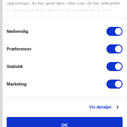
oplysninger, du har givet dem, eller som de har indsamlet
Annonce
fra din brug af deres tjenester. Du samtykker til vores
KVÆG
cookies, hvis du fortsætter med at anvende vores
Snart kan man søge tilskud til naturprojekter
hjemmeside.
Samtykkevalg
Loading...
Nødvendig
Annonce
Præferencer
Statistik
Marketing
Vis detaljer
PLANTER
OK
Før såmaskinen kører: Her er efterårets største