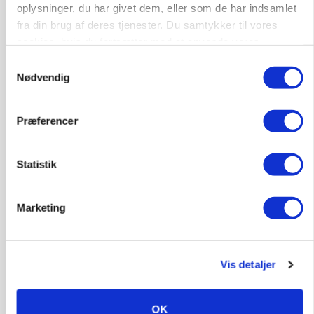
oplysninger, du har givet dem, eller som de har indsamlet
fra din brug af deres tjenester. Du samtykker til vores
Annonce
Loading...
cookies, hvis du fortsætter med at anvende vores
hjemmeside.
Samtykkevalg
Nødvendig
Præferencer
Statistik
Marketing
BUSINESS
Grambogård får oksekød på menuen hos
Vis detaljer
københavnsk restaurantkæde
OK
HØST-TOUR