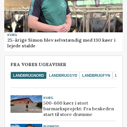
KVÆG
25-årige Simon blev selvstændig med 130 køer i
lejede stalde
FRA VORES UGEAVISER
LANDBRUGNORD
LANDBRUGSYD
LANDBRUGFYN
LAND
KVÆG
500-600 køer i stort
barmarksprojekt: Fra beskeden
start til store drømme
BUSINESS