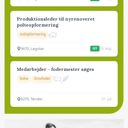
Produktionsleder til nyrenoveret
polteopformering
Avl/opformering
9670, Løgstør
03. aug.
NY
Medarbejder - fodermester søges
Kalve
Grovfoder
6270, Tønder
31. jul.