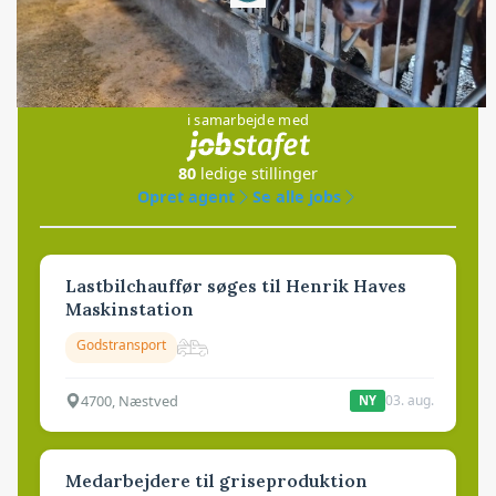
Loading...
Jobs
i samarbejde med
80
ledige stillinger
Opret agent
Se alle jobs
Lastbilchauffør søges til Henrik Haves
Maskinstation
Godstransport
4700, Næstved
03. aug.
NY
Medarbejdere til griseproduktion