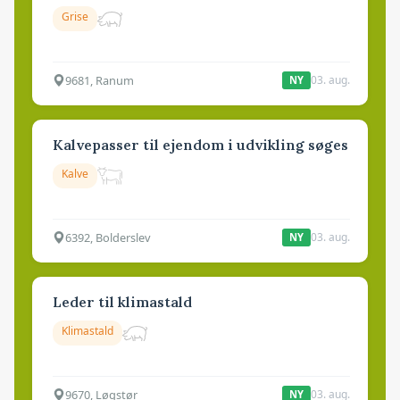
Grise
9681, Ranum
03. aug.
NY
Kalvepasser til ejendom i udvikling søges
Kalve
6392, Bolderslev
03. aug.
NY
Leder til klimastald
Klimastald
9670, Løgstør
03. aug.
NY