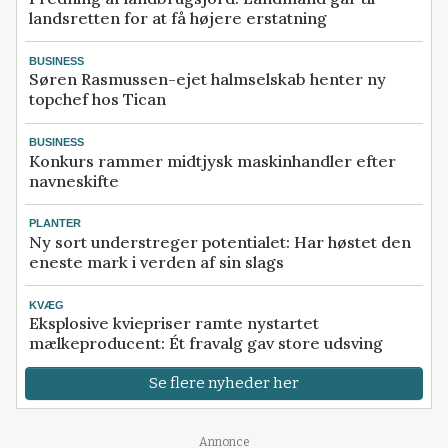
landsretten for at få højere erstatning
BUSINESS
Søren Rasmussen-ejet halmselskab henter ny
topchef hos Tican
BUSINESS
Konkurs rammer midtjysk maskinhandler efter
navneskifte
PLANTER
Ny sort understreger potentialet: Har høstet den
eneste mark i verden af sin slags
KVÆG
Eksplosive kviepriser ramte nystartet
mælkeproducent: Ét fravalg gav store udsving
Se flere nyheder her
Annonce