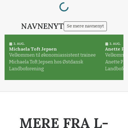
Loading...
NAVNENYT
Se mere navnenyt
3. AUG.
3. AUG.
Michaela Toft Jepsen
Anette Pl
Velkommen til økonomiassistent trainee
Velkommen 
Michaela Toft Jepsen hos Østdansk
Anette Pl
Landboforening
Landbofor
MERE FRA L-