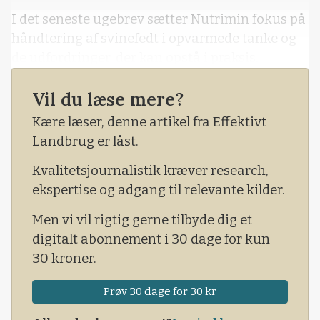
I det seneste ugebrev sætter Nutrimin fokus på
håndtering af svinefedt i opvarmede tanke og
de udfordringer, der kan opstå i praksis.
Vil du læse mere?
Kære læser, denne artikel fra Effektivt
Landbrug er låst.
Kvalitetsjournalistik kræver research,
ekspertise og adgang til relevante kilder.
Men vi vil rigtig gerne tilbyde dig et
digitalt abonnement i 30 dage for kun
30 kroner.
Prøv 30 dage for 30 kr