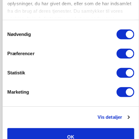
Rådgiver om DB-Tjek: Små justeringer kan give
oplysninger, du har givet dem, eller som de har indsamlet
store besparelser
fra din brug af deres tjenester. Du samtykker til vores
cookies, hvis du fortsætter med at anvende vores
hjemmeside.
Samtykkevalg
Nødvendig
Præferencer
Statistik
Marketing
BUSINESS
Fra mark til mur: Byggeriet kan åbne nyt
marked for biokul
Vis detaljer
Annonce
Loading...
OK