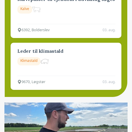
Kalve
6392, Bolderslev
03. aug.
Leder til klimastald
Klimastald
9670, Løgstør
03. aug.