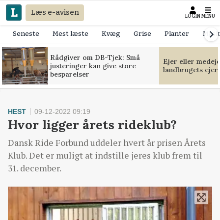
Læs e-avisen
LOGIN
MENU
Seneste
Mest læste
Kvæg
Grise
Planter
Mask
Rådgiver om DB-Tjek: Små
Ejer eller medej
justeringer kan give store
landbrugets ejer
besparelser
HEST
09-12-2022 09:19
Hvor ligger årets rideklub?
Dansk Ride Forbund uddeler hvert år prisen Årets
Klub. Det er muligt at indstille jeres klub frem til
31. december.