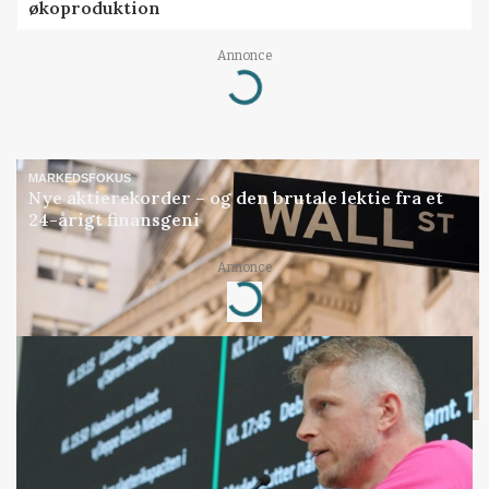
økoproduktion
Annonce
Loading...
MARKEDSFOKUS
Nye aktierekorder – og den brutale lektie fra et
24-årigt finansgeni
Annonce
Loading...