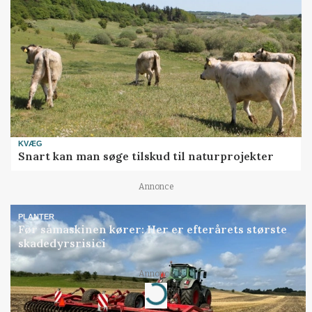
KVÆG
Snart kan man søge tilskud til naturprojekter
Annonce
PLANTER
Før såmaskinen kører: Her er efterårets største
skadedyrsrisici
Annonce
Loading...