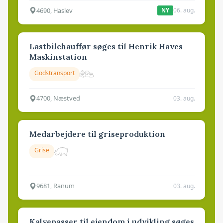
4690, Haslev
06. aug.
NY
Lastbilchauffør søges til Henrik Haves
Maskinstation
Godstransport
4700, Næstved
03. aug.
Medarbejdere til griseproduktion
Grise
9681, Ranum
03. aug.
Kalvepasser til ejendom i udvikling søges