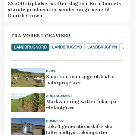
32.500 stipladser skifter slagteri: En af landets
største producenter sender nu grisene til
Danish Crown
FRA VORES UGEAVISER
LANDBRUGNORD
LANDBRUGSYD
LANDBRUGFYN
LAND
KVÆG
Snart kan man søge tilskud til
naturprojekter
ARRANGEMENT
Markvandring sætter fokus på
elefantgræs
BUSINESS
Lokalt generationsskifte skal
løfte midtjysk siloimportør i