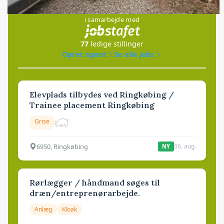
Jobs
i samarbejde med
77
ledige stillinger
Opret agent
Se alle jobs
Elevplads tilbydes ved Ringkøbing /
Trainee placement Ringkøbing
Grise
6950, Ringkøbing
06. aug.
NY
Rørlægger / håndmand søges til
dræn/entreprenørarbejde.
Anlæg
Kloak