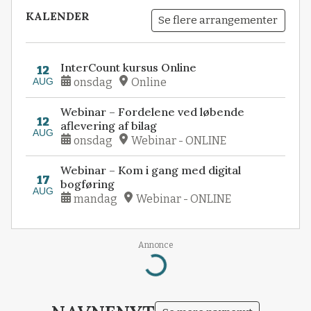
KALENDER
Se flere arrangementer
InterCount kursus Online
12
AUG
onsdag
Online
Webinar – Fordelene ved løbende
12
aflevering af bilag
AUG
onsdag
Webinar - ONLINE
Webinar – Kom i gang med digital
17
bogføring
AUG
mandag
Webinar - ONLINE
Annonce
Loading...