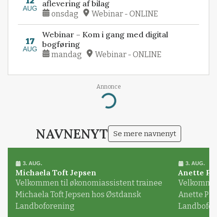
12
aflevering af bilag
AUG
onsdag
Webinar - ONLINE
Webinar – Kom i gang med digital
17
bogføring
AUG
mandag
Webinar - ONLINE
Annonce
Loading...
NAVNENYT
Se mere navnenyt
3. AUG.
3. AUG.
Michaela Toft Jepsen
Anette Pl
Velkommen til økonomiassistent trainee
Velkommen 
Michaela Toft Jepsen hos Østdansk
Anette Pl
Landboforening
Landbofor