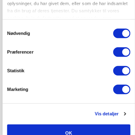
oplysninger, du har givet dem, eller som de har indsamlet
BUSINESS
Ejer eller medejer? Nyt tv-format udfordrer
fra din brug af deres tjenester. Du samtykker til vores
landbrugets ejerstruktur
cookies, hvis du fortsætter med at anvende vores
hjemmeside.
Samtykkevalg
Annonce
Nødvendig
MARKED
Russisk mælkepris dykker 23 procent
Præferencer
Annonce
Loading...
Statistik
Marketing
Vis detaljer
OK