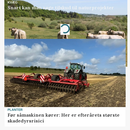
KVÆG
Snart kan man søge tilskud til naturprojekter
Annonce
Loading...
PLANTER
Før såmaskinen kører: Her er efterårets største
skadedyrsrisici