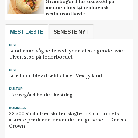
Grambogård får oksekød på
menuen hos københavnsk
restaurantkæde
MEST LÆSTE
SENESTE NYT
ULVE
Landmand vågnede ved lyden af skrigende kvier:
Ulven stod på foderbordet
ULVE
Lille hund blev dræbt af ulv i Vestjylland
KULTUR
Herregård holder høstdag
BUSINESS
32.500 stipladser skifter slagteri: En af landets
største producenter sender nu grisene til Danish
Crown