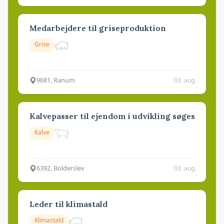
Medarbejdere til griseproduktion
Grise
9681, Ranum
03. aug.
Kalvepasser til ejendom i udvikling søges
Kalve
6392, Bolderslev
03. aug.
Leder til klimastald
Klimastald