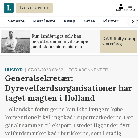
Læs e-avisen
LOGIN
MENU
Seneste
Mest læste
Kvæg
Grise
Planter
Mask
Kun landbruget selv kan
KWS Rallys toppe
beslutte, om man vil kæmpe
vinterbyg
juridisk for sin eksistens
HUSDYR
07-03-2023 08:32
FOR ABONNENTER
Generalsekretær:
Dyrevelfærdsorganisationer har
taget magten i Holland
Hollandske forbrugerne kan ikke længere købe
konventionelt kyllingekød i supermarkederne. Det
går alt sammen til eksport. I stedet ligger der dyrt
velfærdsmærket kød i butikkerne, som i stadig