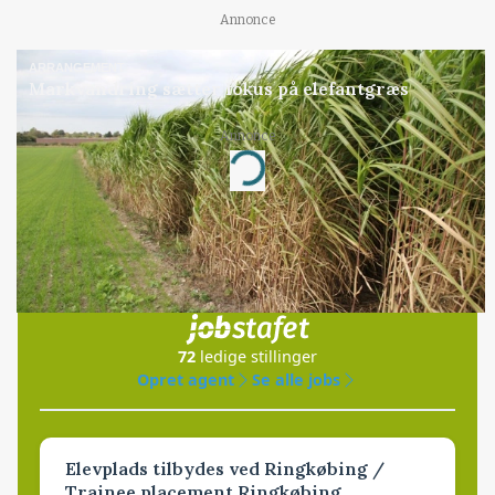
Annonce
ARRANGEMENT
Markvandring sætter fokus på elefantgræs
Annonce
Loading...
Jobs
i samarbejde med
72
ledige stillinger
Opret agent
Se alle jobs
Elevplads tilbydes ved Ringkøbing /
Trainee placement Ringkøbing