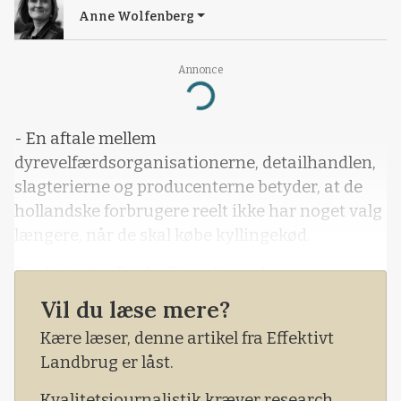
Anne Wolfenberg
Annonce
Loading...
- En aftale mellem
dyrevelfærdsorganisationerne, detailhandlen,
slagterierne og producenterne betyder, at de
hollandske forbrugere reelt ikke har noget valg
længere, når de skal købe kyllingekød.
Det fortæller Birthe Steenberg, der er
generalsekretær i den fælleseuropæiske
Vil du læse mere?
fjerkræorganisation Avec.
Kære læser, denne artikel fra Effektivt
Ifølge generalsekretæren er der nemlig ikke
Landbrug er låst.
solgt kød fra konventionelle slagtekyllinger i de
Kvalitetsjournalistik kræver research,