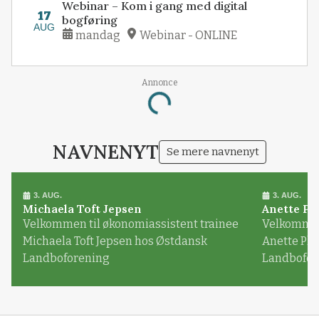
Webinar – Kom i gang med digital
17
bogføring
AUG
mandag
Webinar - ONLINE
Annonce
Loading...
NAVNENYT
Se mere navnenyt
3. AUG.
3. AUG.
Michaela Toft Jepsen
Anette Pl
Velkommen til økonomiassistent trainee
Velkommen 
Michaela Toft Jepsen hos Østdansk
Anette Pl
Landboforening
Landbofor