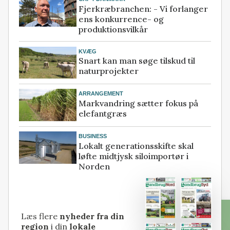
Fjerkræbranchen: - Vi forlanger
ens konkurrence- og
produktionsvilkår
KVÆG
Snart kan man søge tilskud til
naturprojekter
ARRANGEMENT
Markvandring sætter fokus på
elefantgræs
BUSINESS
Lokalt generationsskifte skal
løfte midtjysk siloimportør i
Norden
Læs flere
nyheder fra din
region
i din
lokale