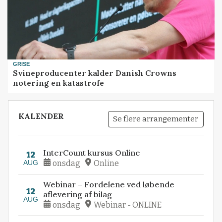
GRISE
Svineproducenter kalder Danish Crowns
notering en katastrofe
KALENDER
Se flere arrangementer
InterCount kursus Online
12
AUG
onsdag
Online
Webinar – Fordelene ved løbende
12
aflevering af bilag
AUG
onsdag
Webinar - ONLINE