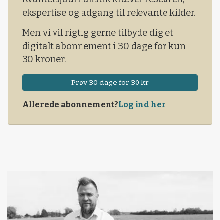
hollandske supermarkeder siden 2015.
ekspertise og adgang til relevante kilder.
Men vi vil rigtig gerne tilbyde dig et
digitalt abonnement i 30 dage for kun
30 kroner.
Prøv 30 dage for 30 kr
Allerede abonnement?
Log ind her