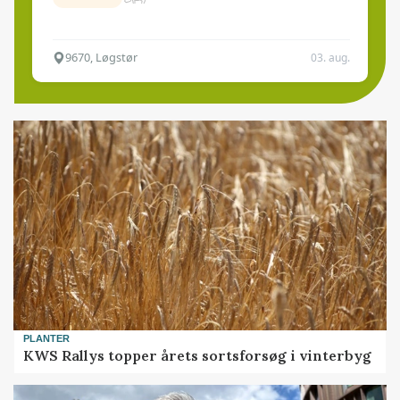
9670, Løgstør
03. aug.
PLANTER
KWS Rallys topper årets sortsforsøg i vinterbyg