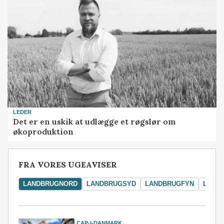
LEDER
Det er en uskik at udlægge et røgslør om
økoproduktion
FRA VORES UGEAVISER
LANDBRUGNORD
LANDBRUGSYD
LANDBRUGFYN
LAND
CAP-I-DANMARK