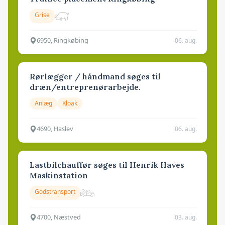
Grise
6950, Ringkøbing
06. aug.
Rørlægger / håndmand søges til
dræn/entreprenørarbejde.
Anlæg
Kloak
4690, Haslev
06. aug.
Lastbilchauffør søges til Henrik Haves
Maskinstation
Godstransport
4700, Næstved
03. aug.