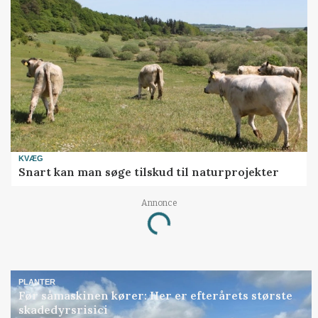
KVÆG
Snart kan man søge tilskud til naturprojekter
Annonce
Loading...
PLANTER
Før såmaskinen kører: Her er efterårets største
skadedyrsrisici