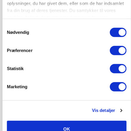
oplysninger, du har givet dem, eller som de har indsamlet
fra din brug af deres tjenester. Du samtykker til vores
Annonce
cookies, hvis du fortsætter med at anvende vores
BUSINESS
hjemmeside.
Samtykkevalg
Fra mark til mur: Byggeriet kan åbne nyt
Nødvendig
marked for biokul
Annonce
Præferencer
Loading...
Statistik
Marketing
Vis detaljer
OK