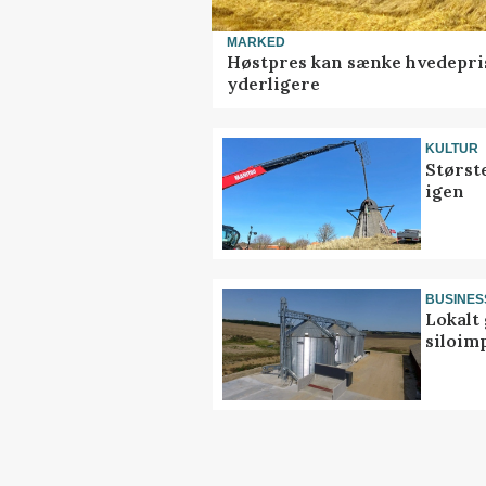
MARKED
Høstpres kan sænke hvedepri
yderligere
KULTUR
Størst
igen
BUSINES
Lokalt 
siloim