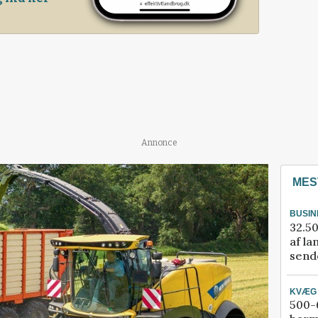
Annonce
MES
BUSIN
32.50
af la
sende
KVÆG
500-6