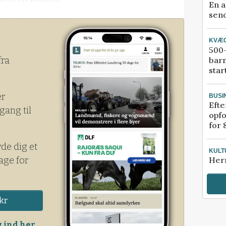
En a
send
fra Miljøstyrelsen, at syv kommuner stadig
0 procent af deres BNBO’er, hvilket er den
KVÆ
ren tidligere har defineret.
500-
bar
fra
star
er
BUSI
Efte
gang til
opfo
for 
yde dig et
KULT
age for
Her
kr
 ind her