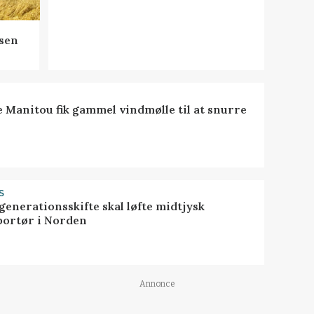
sen
e Manitou fik gammel vindmølle til at snurre
S
generationsskifte skal løfte midtjysk
portør i Norden
Annonce