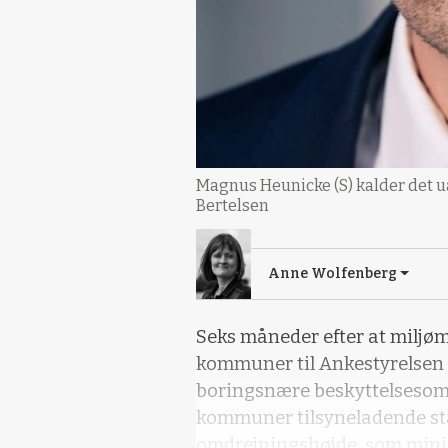
Magnus Heunicke (S) kalder det ua
Bertelsen
Anne Wolfenberg
Seks måneder efter at miljø
kommuner til Ankestyrelsen f
boringsnære beskyttelsesområ
kommuner tilsyneladende st
omdrejningshøjde, som mini