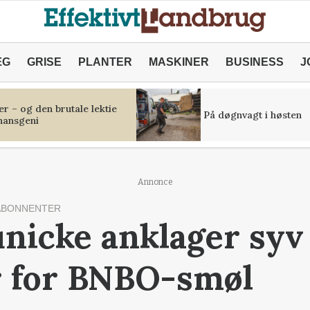
ÆG
GRISE
PLANTER
MASKINER
BUSINESS
J
r – og den brutale lektie
På døgnvagt i høsten
inansgeni
Annonce
ABONNENTER
nicke anklager syv
 for BNBO-smøl