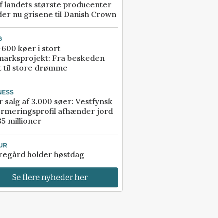
f landets største producenter
er nu grisene til Danish Crown
G
600 køer i stort
marksprojekt: Fra beskeden
t til store drømme
NESS
r salg af 3.000 søer: Vestfynsk
rmeringsprofil afhænder jord
85 millioner
UR
regård holder høstdag
Se flere nyheder her