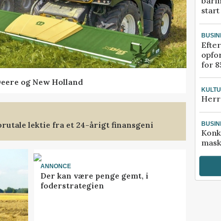
barm
start
BUSIN
Efter
opfo
for 8
Deere og New Holland
KULT
Herr
rutale lektie fra et 24-årigt finansgeni
BUSIN
Konk
mask
ANNONCE
Der kan være penge gemt, i
foderstrategien