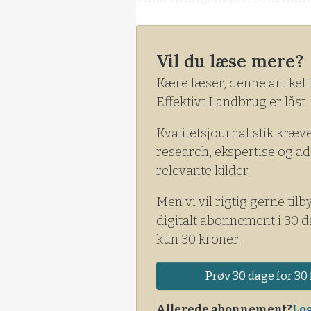
Ifølge Altinget.dk viser tal 
ikke har beskyttet mere end 2
Vil du læse mere?
minimumsgrænse, som ministe
Kære læser, denne artikel 
Effektivt Landbrug er låst.
Kvalitetsjournalistik kræv
research, ekspertise og ad
relevante kilder.
Men vi vil rigtig gerne tilb
digitalt abonnement i 30 d
kun 30 kroner.
Prøv 30 dage for 30 
Allerede abonnement?
Log