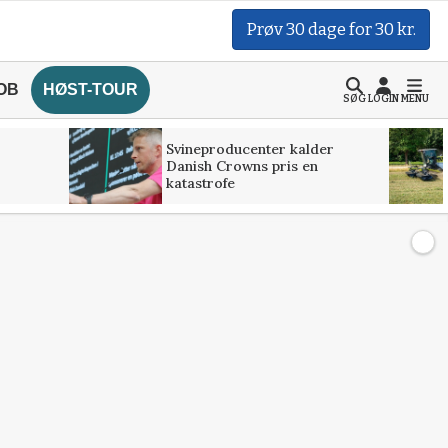
Prøv 30 dage for 30 kr.
OB
HØST-TOUR
SØG
LOGIN
MENU
Svineproducenter kalder
Danish Crowns pris en
katastrofe