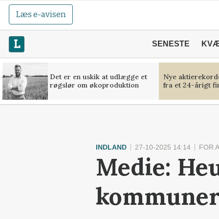
Læs e-avisen
SENESTE
KV
Det er en uskik at udlægge et
Nye aktierekorde
røgslør om økoproduktion
fra et 24-årigt f
INDLAND
27-10-2025 14:14
FOR 
Medie: Heu
kommuner