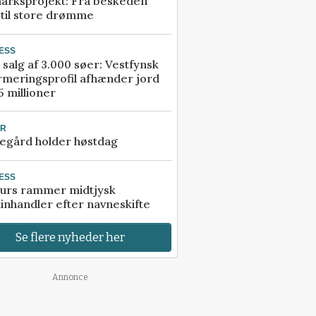
arksprojekt: Fra beskeden
 til store drømme
ESS
 salg af 3.000 søer: Vestfynsk
rmeringsprofil afhænder jord
5 millioner
UR
egård holder høstdag
ESS
urs rammer midtjysk
inhandler efter navneskifte
Se flere nyheder her
Annonce