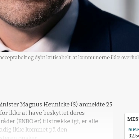
cceptabelt og dybt kritisabelt, at kommunerne ikke overhold
minister Magnus Heunicke (S) anmeldte 25
or ikke at have beskyttet deres
MES
der (BNBO’er) tilstrækkeligt, er alle
adig ikke kommet på den
BUSI
32.5
steren ønsker.