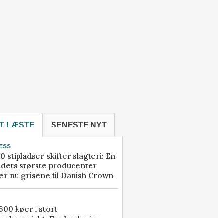
T LÆSTE
SENESTE NYT
ESS
0 stipladser skifter slagteri: En
ndets største producenter
r nu grisene til Danish Crown
00 køer i stort