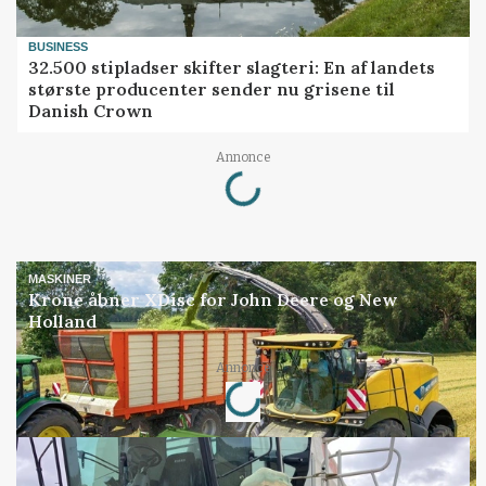
BUSINESS
32.500 stipladser skifter slagteri: En af landets
største producenter sender nu grisene til
Danish Crown
Loading...
Annonce
MASKINER
Krone åbner XDisc for John Deere og New
Holland
Loading...
Annonce