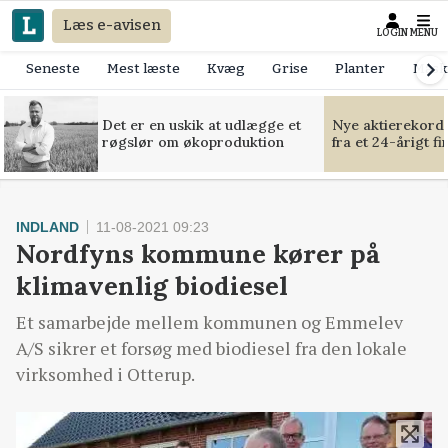
Læs e-avisen
LOGIN
MENU
Seneste
Mest læste
Kvæg
Grise
Planter
Mask
Det er en uskik at udlægge et
Nye aktierekorde
røgslør om økoproduktion
fra et 24-årigt f
INDLAND
11-08-2021 09:23
Nordfyns kommune kører på
klimavenlig biodiesel
Et samarbejde mellem kommunen og Emmelev
A/S sikrer et forsøg med biodiesel fra den lokale
virksomhed i Otterup.