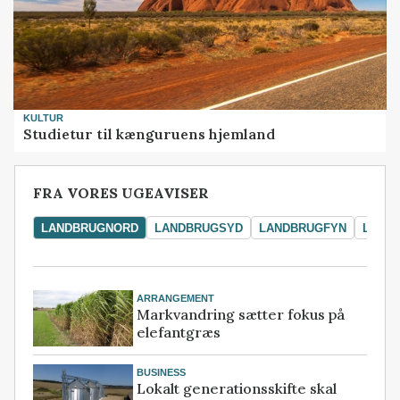
KULTUR
Studietur til kænguruens hjemland
FRA VORES UGEAVISER
LANDBRUGNORD
LANDBRUGSYD
LANDBRUGFYN
LAND
ARRANGEMENT
Markvandring sætter fokus på
elefantgræs
BUSINESS
Lokalt generationsskifte skal