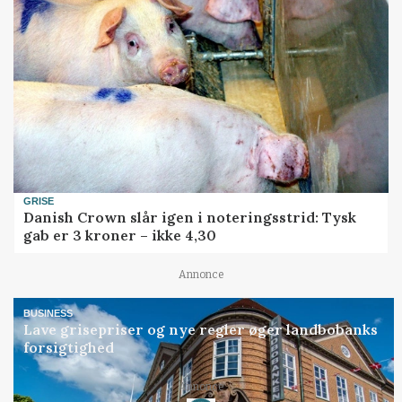
GRISE
Danish Crown slår igen i noteringsstrid: Tysk
gab er 3 kroner – ikke 4,30
Annonce
BUSINESS
Lave grisepriser og nye regler øger landbobanks
forsigtighed
Annonce