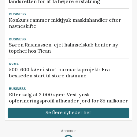
landsretten for at få højere erstatning
BUSINESS
Konkurs rammer midtjysk maskinhandler efter
navneskifte
BUSINESS
Søren Rasmussen-ejet halmselskab henter ny
topchef hos Tican
KVÆG
500-600 køer i stort barmarksprojekt: Fra
beskeden start til store drømme
BUSINESS
Efter salg af 3.000 søer: Vestfynsk
opformeringsprofil afhænder jord for 85 millioner
Se flere nyheder her
Annonce