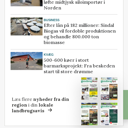
løfte midtjysk siloimportør i
Norden
BUSINESS
Efter lån på 182 millioner: Sindal
Biogas vil fordoble produktionen
og behandle 800.000 ton
biomasse
KVÆG
500-600 køer i stort
barmarksprojekt: Fra beskeden
start til store drømme
Læs flere
nyheder fra din
region
i din
lokale
landbrugsavis