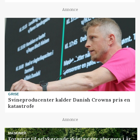
Annonce
GRISE
Svineproducenter kalder Danish Crowns pris en
katastrofe
Annonce
MASKINER
Forserie til selvkørende skårlægger afprøves i år