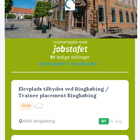
Loading...
Jobs
i samarbejde med
81
ledige stillinger
Opret agent
Se alle jobs
Elevplads tilbydes ved Ringkøbing /
Trainee placement Ringkøbing
Grise
6950, Ringkøbing
06. aug.
NY