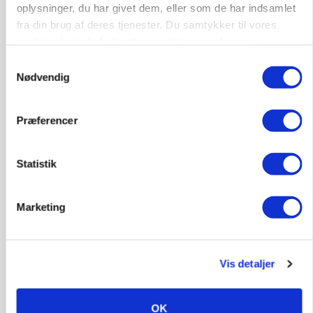
oplysninger, du har givet dem, eller som de har indsamlet
fra din brug af deres tjenester. Du samtykker til vores
cookies, hvis du fortsætter med at anvende vores
hjemmeside.
Samtykkevalg
Nødvendig
Præferencer
Statistik
BUSINESS
Efter lån på 182 millioner: Sindal Biogas vil
fordoble produktionen og behandle 800.000 ton
biomasse
Marketing
Vis detaljer
OK