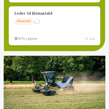
Leder til klimastald
Klimastald
9670, Løgstør
03. aug.