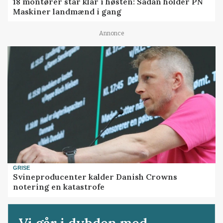
18 montører står klar i høsten: Sådan holder PN
Maskiner landmænd i gang
Annonce
GRISE
Svineproducenter kalder Danish Crowns
notering en katastrofe
Vi går i dybden med...