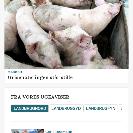
MARKED
Grisenoteringen står stille
FRA VORES UGEAVISER
LANDBRUGNORD
LANDBRUGSYD
LANDBRUGFYN
LAND
CAP-I-DANMARK