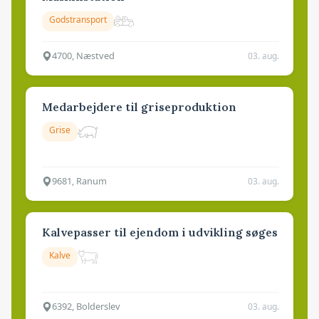
Godstransport
4700, Næstved
03. aug.
Medarbejdere til griseproduktion
Grise
9681, Ranum
03. aug.
Kalvepasser til ejendom i udvikling søges
Kalve
6392, Bolderslev
03. aug.