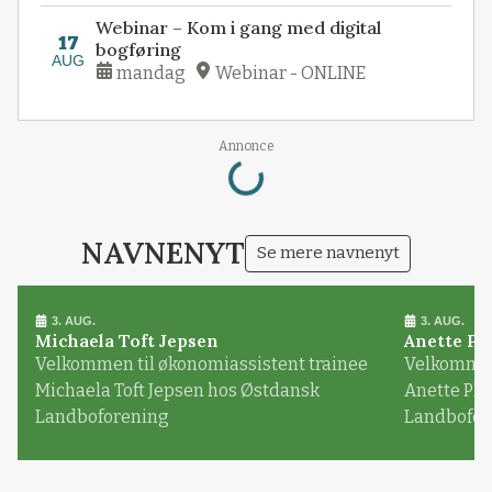
Webinar – Kom i gang med digital
17
bogføring
AUG
mandag
Webinar - ONLINE
Loading...
Annonce
NAVNENYT
Se mere navnenyt
3. AUG.
3. AUG.
Michaela Toft Jepsen
Anette Pl
Velkommen til økonomiassistent trainee
Velkommen 
Michaela Toft Jepsen hos Østdansk
Anette Pl
Landboforening
Landbofor