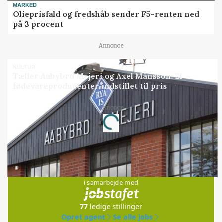
MARKED
Olieprisfald og fredshåb sender F5-renten ned
på 3 procent
Annonce
KULTUR
Tæller Aabybro Mejeri og Axel Månsson: 21
fødevareproducenter indstillet til pris
Annonce
Loading...
Jobs
i samarbejde med
77
ledige stillinger
Opret agent
Se alle jobs