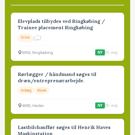
Elevplads tilbydes ved Ringkøbing /
Trainee placement Ringkøbing
Grise
6950, Ringkøbing
06. aug.
NY
Rørlægger / håndmand søges til
dræn/entreprenørarbejde.
Anlæg
Kloak
4690, Haslev
06. aug.
NY
Lastbilchauffør søges til Henrik Haves
Maskinstation