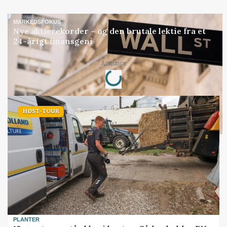
MARKEDSFOKUS
Nye aktierekorder – og den brutale lektie fra et
24-årigt finansgeni
Loading...
Annonce
HØST-TOUR
PLANTER