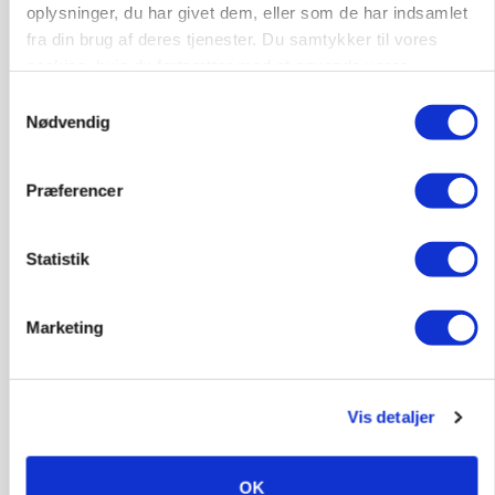
oplysninger, du har givet dem, eller som de har indsamlet
fra din brug af deres tjenester. Du samtykker til vores
cookies, hvis du fortsætter med at anvende vores
POLITIK
hjemmeside.
»Nu stopper I«: Landbrugsdebattør og
Samtykkevalg
protestgruppe vil demonstrere mod ny
Nødvendig
gødskningslov
Annonce
Præferencer
KVÆG
Snart kan man søge tilskud til naturprojekter
Statistik
Loading...
Annonce
Marketing
Vis detaljer
OK