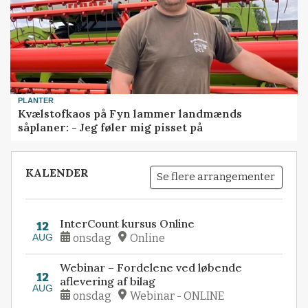
PLANTER
Kvælstofkaos på Fyn lammer landmænds
såplaner: - Jeg føler mig pisset på
KALENDER
Se flere arrangementer
InterCount kursus Online
12
AUG
onsdag
Online
Webinar – Fordelene ved løbende
12
aflevering af bilag
AUG
onsdag
Webinar - ONLINE