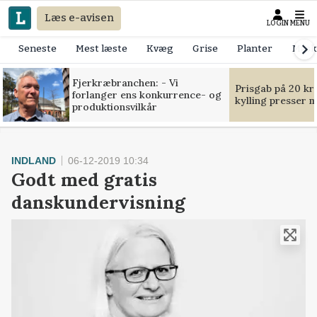
Læs e-avisen
LOGIN
MENU
Seneste
Mest læste
Kvæg
Grise
Planter
Mask
Fjerkræbranchen: - Vi
Prisgab på 20 kr
forlanger ens konkurrence- og
kylling presser 
produktionsvilkår
INDLAND
06-12-2019 10:34
Godt med gratis
danskundervisning