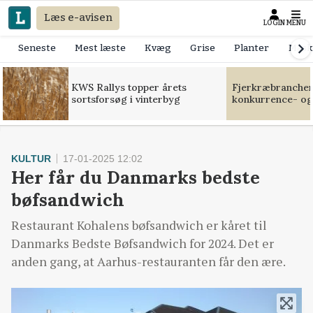
Læs e-avisen
LOGIN
MENU
Seneste
Mest læste
Kvæg
Grise
Planter
Mask
KWS Rallys topper årets
Fjerkræbranchen:
sortsforsøg i vinterbyg
konkurrence- og
KULTUR
17-01-2025 12:02
Her får du Danmarks bedste
bøfsandwich
Restaurant Kohalens bøfsandwich er kåret til
Danmarks Bedste Bøfsandwich for 2024. Det er
anden gang, at Aarhus-restauranten får den ære.