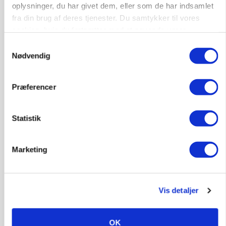
oplysninger, du har givet dem, eller som de har indsamlet
fra din brug af deres tjenester. Du samtykker til vores
9670, Løgstør
03. aug.
cookies, hvis du fortsætter med at anvende vores
hjemmeside.
Samtykkevalg
Nødvendig
Præferencer
Statistik
Marketing
ULVE
Vis detaljer
Landmand vågnede ved lyden af skrigende kvier:
Ulven stod på foderbordet
OK