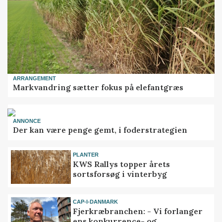
ARRANGEMENT
Markvandring sætter fokus på elefantgræs
ANNONCE
Der kan være penge gemt, i foderstrategien
PLANTER
KWS Rallys topper årets
sortsforsøg i vinterbyg
CAP-I-DANMARK
Fjerkræbranchen: - Vi forlanger
ens konkurrence- og