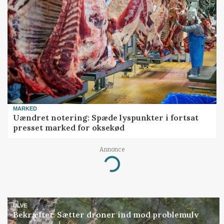
MARKED
Uændret notering: Spæde lyspunkter i fortsat
presset marked for oksekød
Annonce
Loading...
ULVE
Bekræftet: Sætter droner ind mod problemulv