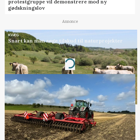
protestgruppe vil demonstrere mod ny
gødskningslov
Annonce
KVÆG
Snart kan man søge tilskud til naturprojekter
Annonce
Loading...