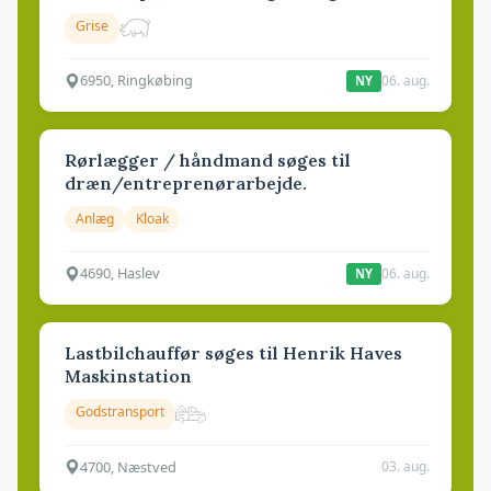
Grise
6950, Ringkøbing
06. aug.
NY
Rørlægger / håndmand søges til
dræn/entreprenørarbejde.
Anlæg
Kloak
4690, Haslev
06. aug.
NY
Lastbilchauffør søges til Henrik Haves
Maskinstation
Godstransport
4700, Næstved
03. aug.