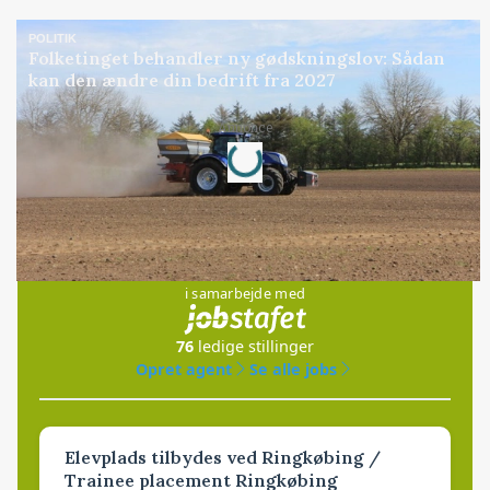
POLITIK
Folketinget behandler ny gødskningslov: Sådan
kan den ændre din bedrift fra 2027
Loading...
Annonce
Jobs
i samarbejde med
76
ledige stillinger
Opret agent
Se alle jobs
Elevplads tilbydes ved Ringkøbing /
Trainee placement Ringkøbing