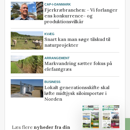
CAP-I-DANMARK
Fjerkræbranchen: - Vi forlanger
ens konkurrence- og
produktionsvilkår
KVÆG
Snart kan man søge tilskud til
naturprojekter
ARRANGEMENT
Markvandring sætter fokus på
elefantgræs
BUSINESS
Lokalt generationsskifte skal
løfte midtjysk siloimportør i
Norden
Læs flere
nyheder fra din