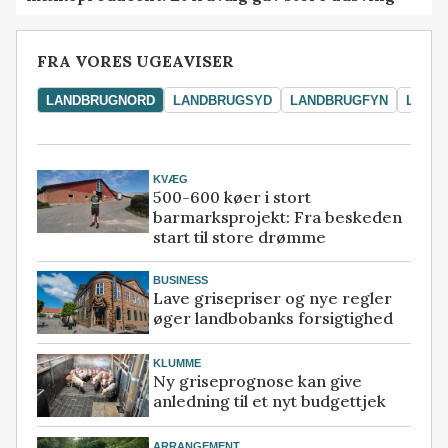
FRA VORES UGEAVISER
LANDBRUGNORD
LANDBRUGSYD
LANDBRUGFYN
LAND
KVÆG
500-600 køer i stort
barmarksprojekt: Fra beskeden
start til store drømme
BUSINESS
Lave grisepriser og nye regler
øger landbobanks forsigtighed
KLUMME
Ny griseprognose kan give
anledning til et nyt budgettjek
ARRANGEMENT