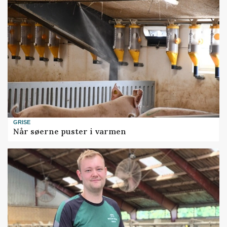
GRISE
Når søerne puster i varmen