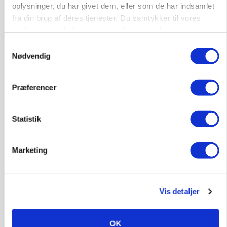
oplysninger, du har givet dem, eller som de har indsamlet
80
ledige stillinger
fra din brug af deres tjenester. Du samtykker til vores
Opret agent
Se alle jobs
cookies, hvis du fortsætter med at anvende vores
hjemmeside.
Samtykkevalg
Nødvendig
Lastbilchauffør søges til Henrik Haves
Maskinstation
Præferencer
Godstransport
Statistik
4700, Næstved
03. aug.
NY
Marketing
Medarbejdere til griseproduktion
Grise
Vis detaljer
9681, Ranum
03. aug.
NY
OK