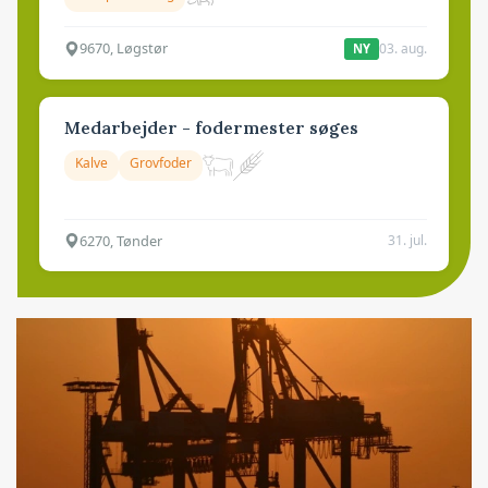
9670, Løgstør
03. aug.
NY
Medarbejder - fodermester søges
Kalve
Grovfoder
6270, Tønder
31. jul.