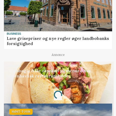
BUSINESS
Lave grisepriser og nye regler øger landbobanks
forsigtighed
Annonce
BUSINESS
Grambogård får oksekød på menuen hos
københavnsk restaurantkæde
Annonce
Loading...
HØST-TOUR