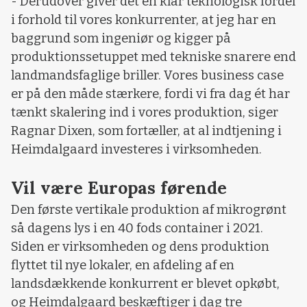
- Derudover giver det en klar teknologisk fordel
i forhold til vores konkurrenter, at jeg har en
baggrund som ingeniør og kigger på
produktionssetuppet med tekniske snarere end
landmandsfaglige briller. Vores business case
er på den måde stærkere, fordi vi fra dag ét har
tænkt skalering ind i vores produktion, siger
Ragnar Dixen, som fortæller, at al indtjening i
Heimdalgaard investeres i virksomheden.
Vil være Europas førende
Den første vertikale produktion af mikrogrønt
så dagens lys i en 40 fods container i 2021.
Siden er virksomheden og dens produktion
flyttet til nye lokaler, en afdeling af en
landsdækkende konkurrent er blevet opkøbt,
og Heimdalgaard beskæftiger i dag tre