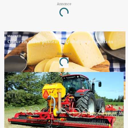
Annonce
Loading...
MARKED
Opturen taber pusten på global mejeriauktion
Annonce
Loading...