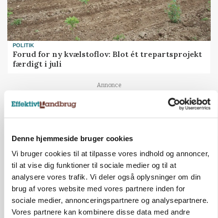
POLITIK
Forud for ny kvælstoflov: Blot ét trepartsprojekt
færdigt i juli
Annonce
KULTUR
Økologien står svagest på landet
Annonce
Denne hjemmeside bruger cookies
Loading...
Vi bruger cookies til at tilpasse vores indhold og annoncer,
til at vise dig funktioner til sociale medier og til at
analysere vores trafik. Vi deler også oplysninger om din
Jobs
brug af vores website med vores partnere inden for
sociale medier, annonceringspartnere og analysepartnere.
i samarbejde med
Vores partnere kan kombinere disse data med andre