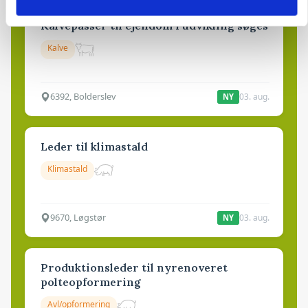
Kalvepasser til ejendom i udvikling søges
Kalve
6392, Bolderslev
03. aug.
NY
Leder til klimastald
Klimastald
9670, Løgstør
03. aug.
NY
Produktionsleder til nyrenoveret
polteopformering
Avl/opformering