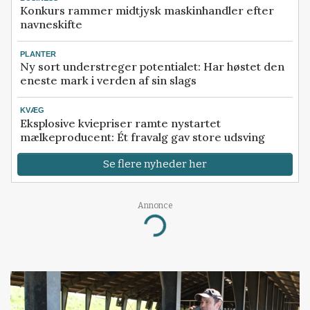
Konkurs rammer midtjysk maskinhandler efter
navneskifte
PLANTER
Ny sort understreger potentialet: Har høstet den
eneste mark i verden af sin slags
KVÆG
Eksplosive kviepriser ramte nystartet
mælkeproducent: Ét fravalg gav store udsving
Se flere nyheder her
Annonce
Loading...