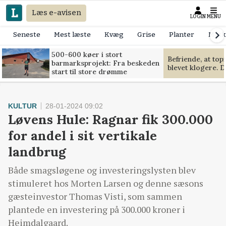
Læs e-avisen
LOGIN
MENU
Seneste
Mest læste
Kvæg
Grise
Planter
Mask
500-600 køer i stort
Befriende, at to
barmarksprojekt: Fra beskeden
blevet klogere. D
start til store drømme
KULTUR
28-01-2024 09:02
Løvens Hule: Ragnar fik 300.000
for andel i sit vertikale
landbrug
Både smagsløgene og investeringslysten blev
stimuleret hos Morten Larsen og denne sæsons
gæsteinvestor Thomas Visti, som sammen
plantede en investering på 300.000 kroner i
Heimdalgaard.