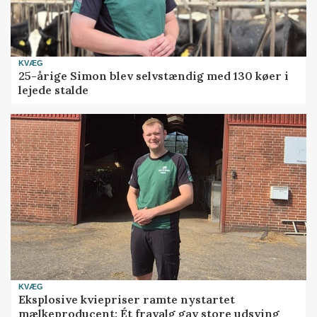
KVÆG
25-årige Simon blev selvstændig med 130 køer i
lejede stalde
KVÆG
Eksplosive kviepriser ramte nystartet
mælkeproducent: Ét fravalg gav store udsving