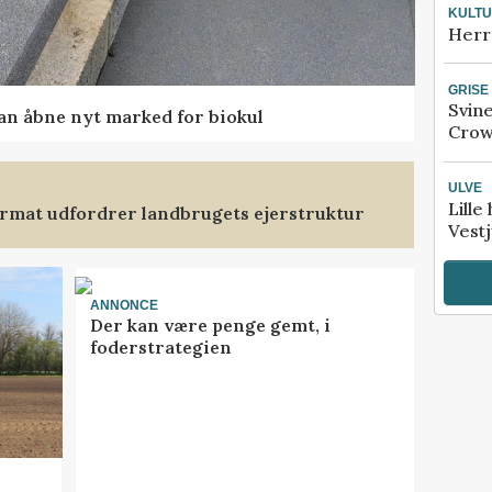
KULT
Herr
GRISE
Svin
kan åbne nyt marked for biokul
Crow
ULVE
Lille
format udfordrer landbrugets ejerstruktur
Vestj
ANNONCE
Der kan være penge gemt, i
foderstrategien