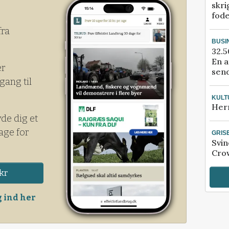
skri
fod
fra
BUSI
32.5
En a
er
send
gang til
KULT
Her
yde dig et
age for
GRIS
Svin
Crow
kr
 ind her