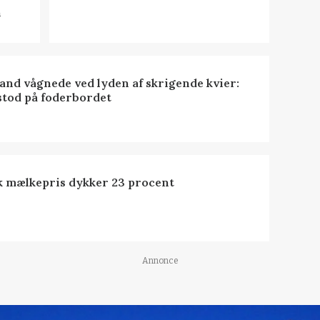
n
nd vågnede ved lyden af skrigende kvier:
stod på foderbordet
k mælkepris dykker 23 procent
Annonce