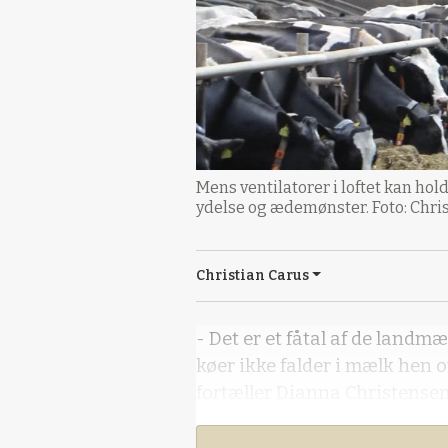
Mens ventilatorer i loftet kan ho
ydelse og ædemønster. Foto: Chri
Christian Carus
- Det er et fåtal af de landm
køer ikke falder i mælk hen 
fortæller Dianna Christense