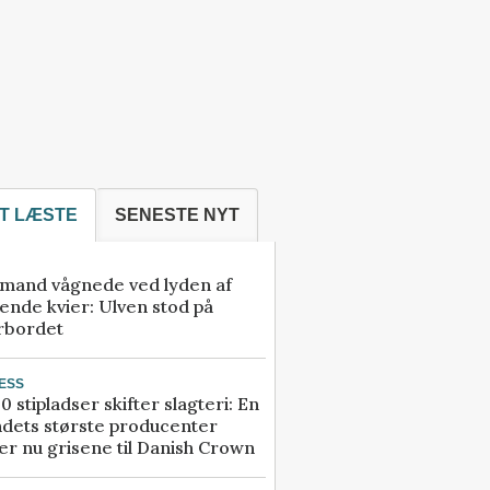
T LÆSTE
SENESTE NYT
mand vågnede ved lyden af
ende kvier: Ulven stod på
rbordet
ESS
0 stipladser skifter slagteri: En
ndets største producenter
r nu grisene til Danish Crown