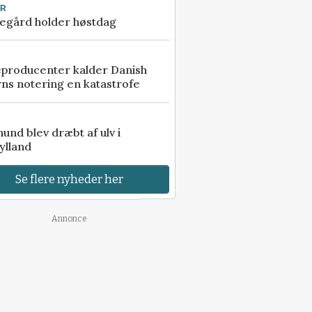
UR
egård holder høstdag
eproducenter kalder Danish
ns notering en katastrofe
 hund blev dræbt af ulv i
ylland
Se flere nyheder her
Annonce