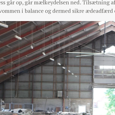
ss går op, går mælkeydelsen ned. Tilsætning af
 vommen i balance og dermed sikre ædeadfærd 