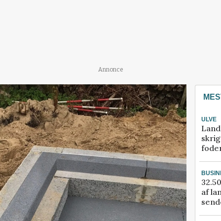
Annonce
MES
ULVE
Land
skrig
fode
BUSIN
32.50
af la
sende