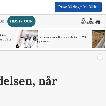
Prøv 30 dage for 30 kr.
OB
HØST-TOUR
SØG
LOGIN
MENU
t tv-
Russisk mælkepris dykker 23
brugets
procent
delsen, når