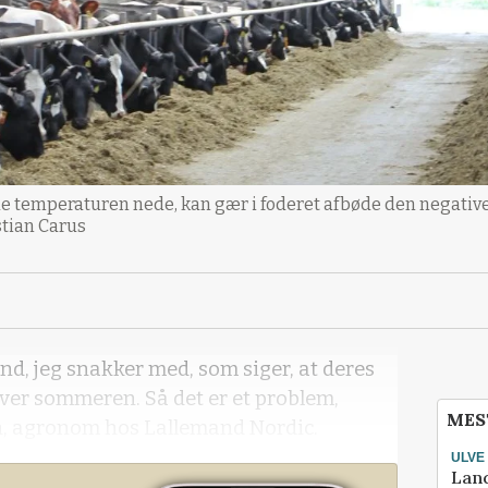
lde temperaturen nede, kan gær i foderet afbøde den negative
stian Carus
ænd, jeg snakker med, som siger, at deres
over sommeren. Så det er et problem,
MES
n, agronom hos Lallemand Nordic.
ULVE
Lan