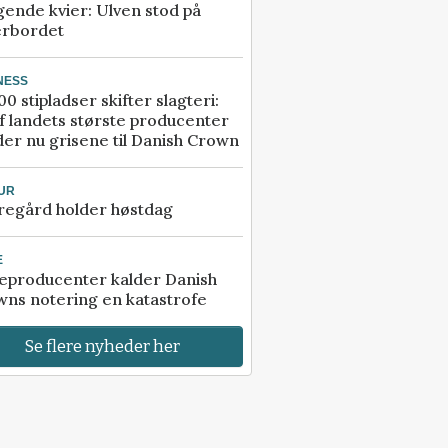
gende kvier: Ulven stod på
erbordet
NESS
00 stipladser skifter slagteri:
f landets største producenter
er nu grisene til Danish Crown
UR
regård holder høstdag
E
eproducenter kalder Danish
ns notering en katastrofe
Se flere nyheder her