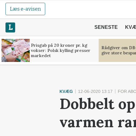
Læs e-avisen
SENESTE
KV
Prisgab på 20 kroner pr. kg
Rådgiver om DB-
vokser: Polsk kylling presser
give store bespa
markedet
KVÆG
12-06-2020 13:17
FOR AB
Dobbelt op
varmen r