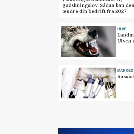
gødskningslov: Sådan kan de
ændre din bedrift fra 2027
ULVE
Landma
Ulven 
MARKED
Russis