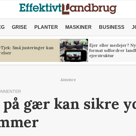
ÆG
GRISE
PLANTER
MASKINER
BUSINESS
J
Ejer eller medejer? Ny
Tjek: Små justeringer kan
format udfordrer land
relser
ejerstruktur
Annonce
ONNENTER
 på gær kan sikre y
ammer