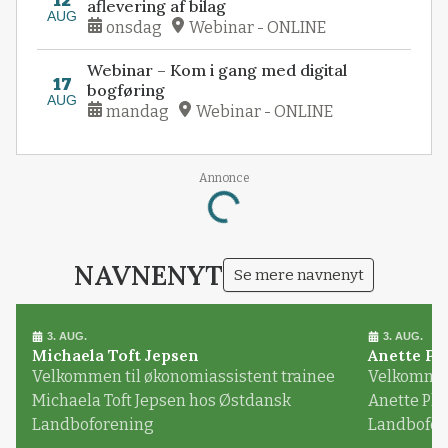
12
aflevering af bilag
AUG
onsdag
Webinar - ONLINE
Webinar – Kom i gang med digital
17
bogføring
AUG
mandag
Webinar - ONLINE
Annonce
Loading...
NAVNENYT
Se mere navnenyt
3. AUG.
3. AUG.
Michaela Toft Jepsen
Anette Pl
Velkommen til økonomiassistent trainee
Velkommen 
Michaela Toft Jepsen hos Østdansk
Anette Pl
Landboforening
Landbofor