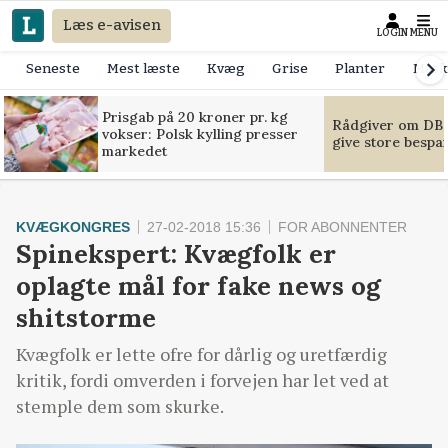
Læs e-avisen
LOGIN
MENU
Seneste
Mest læste
Kvæg
Grise
Planter
Mask
Prisgab på 20 kroner pr. kg
Rådgiver om DB-
vokser: Polsk kylling presser
give store bespa
markedet
KVÆGKONGRES
27-02-2018 15:36
FOR ABONNENTER
Spinekspert: Kvægfolk er
oplagte mål for fake news og
shitstorme
Kvægfolk er lette ofre for dårlig og uretfærdig
kritik, fordi omverden i forvejen har let ved at
stemple dem som skurke.