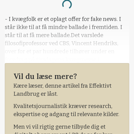
Loading...
- I kvægfolk er et oplagt offer for fake news. I
står ikke til at få mindre ballade i fremtiden. I
står til at få mere ballade.Det varslede
filosofiprofessor ved CBS, Vincent Hendriks,
over for et par hundrede tilhører under en
foredrag på tirsdagens kvægmesse i
Herning.Han forklarede blandt andet
Vil du læse mere?
kvægfolkenes offerrolle med, at deres erhverv
ikke har neutral, politisk karakter, men er
Kære læser, denne artikel fra Effektivt
omgærdet af stærke følelser blandt den øvrige
Landbrug er låst.
befolkning.
Kvalitetsjournalistik kræver research,
ekspertise og adgang til relevante kilder.
Men vi vil rigtig gerne tilbyde dig et