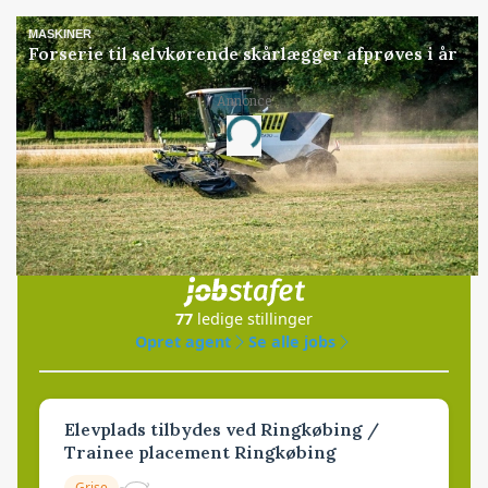
MASKINER
Forserie til selvkørende skårlægger afprøves i år
Annonce
Loading...
Jobs
i samarbejde med
77
ledige stillinger
Opret agent
Se alle jobs
Elevplads tilbydes ved Ringkøbing /
Trainee placement Ringkøbing
Grise