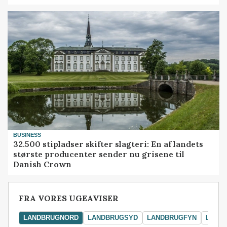
BUSINESS
32.500 stipladser skifter slagteri: En af landets
største producenter sender nu grisene til
Danish Crown
FRA VORES UGEAVISER
LANDBRUGNORD
LANDBRUGSYD
LANDBRUGFYN
LAND