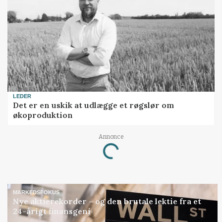
LEDER
Det er en uskik at udlægge et røgslør om
økoproduktion
Annonce
Loading...
MARKEDSFOKUS
Nye aktierekorder – og den brutale lektie fra et
24-årigt finansgeni