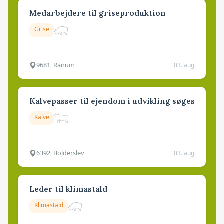
Medarbejdere til griseproduktion
Grise
9681, Ranum
03. aug.
Kalvepasser til ejendom i udvikling søges
Kalve
6392, Bolderslev
03. aug.
Leder til klimastald
Klimastald