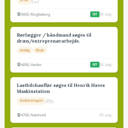
6950, Ringkøbing
06. aug.
NY
Rørlægger / håndmand søges til
dræn/entreprenørarbejde.
Anlæg
Kloak
4690, Haslev
06. aug.
NY
Lastbilchauffør søges til Henrik Haves
Maskinstation
Godstransport
4700, Næstved
03. aug.