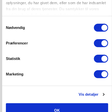
Snart kan man søge tilskud til naturprojekter
oplysninger, du har givet dem, eller som de har indsamlet
fra din brug af deres tjenester. Du samtykker til vores
Annonce
cookies, hvis du fortsætter med at anvende vores
hjemmeside.
Samtykkevalg
PLANTER
Før såmaskinen kører: Her er efterårets største
Nødvendig
skadedyrsrisici
Annonce
Præferencer
Loading...
Statistik
Marketing
Vis detaljer
OK