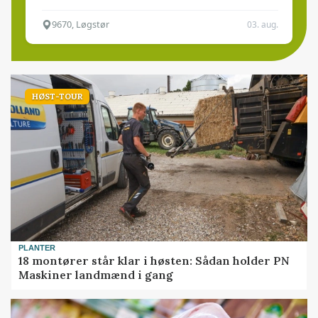
9670, Løgstør
03. aug.
HØST-TOUR
PLANTER
18 montører står klar i høsten: Sådan holder PN
Maskiner landmænd i gang