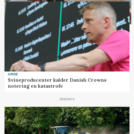
GRISE
Svineproducenter kalder Danish Crowns
notering en katastrofe
Annonce