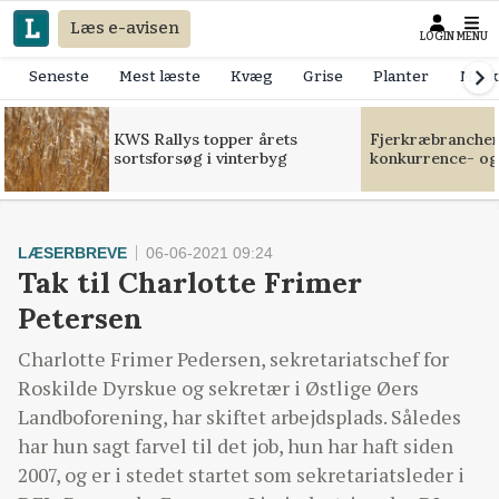
Læs e-avisen
LOGIN
MENU
Seneste
Mest læste
Kvæg
Grise
Planter
Mask
KWS Rallys topper årets
Fjerkræbranchen:
sortsforsøg i vinterbyg
konkurrence- og
LÆSERBREVE
06-06-2021 09:24
Tak til Charlotte Frimer
Petersen
Charlotte Frimer Pedersen, sekretariatschef for
Roskilde Dyrskue og sekretær i Østlige Øers
Landboforening, har skiftet arbejdsplads. Således
har hun sagt farvel til det job, hun har haft siden
2007, og er i stedet startet som sekretariatsleder i