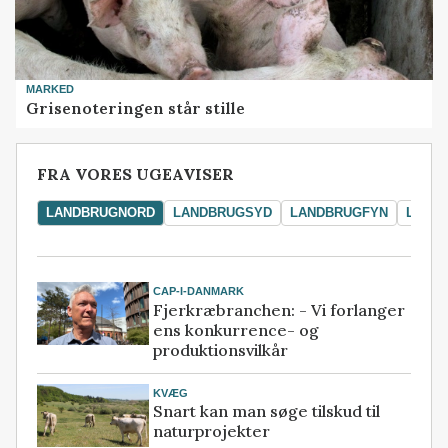
MARKED
Grisenoteringen står stille
FRA VORES UGEAVISER
LANDBRUGNORD
LANDBRUGSYD
LANDBRUGFYN
LAND
CAP-I-DANMARK
Fjerkræbranchen: - Vi forlanger
ens konkurrence- og
produktionsvilkår
KVÆG
Snart kan man søge tilskud til
naturprojekter