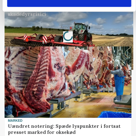
PLANTER
Før såmaskinen kører: Her er efterårets største
skadedyrsrisici
Annonce
Loading...
MARKED
Uændret notering: Spæde lyspunkter i fortsat
presset marked for oksekød