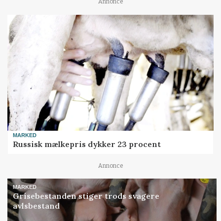
Annonce
MARKED
Russisk mælkepris dykker 23 procent
Annonce
MARKED
Grisebestanden stiger trods svagere
avlsbestand