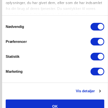
oplysninger, du har givet dem, eller som de har indsamlet
protestgruppe vil demonstrere mod ny
gødskningslov
fra din brug af deres tjenester. Du samtykker til vores
cookies, hvis du fortsætter med at anvende vores
Annonce
hjemmeside.
Samtykkevalg
Nødvendig
Præferencer
Statistik
Marketing
KVÆG
Snart kan man søge tilskud til naturprojekter
Vis detaljer
Annonce
OK