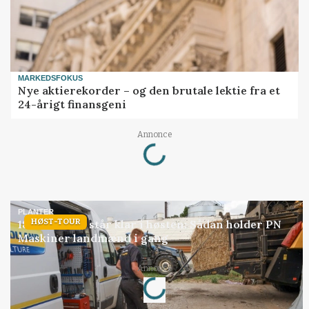
MARKEDSFOKUS
Nye aktierekorder – og den brutale lektie fra et
24-årigt finansgeni
Annonce
Loading...
PLANTER
HØST-TOUR
18 montører står klar i høsten: Sådan holder PN
Maskiner landmænd i gang
Annonce
Loading...