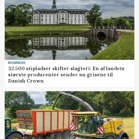
BUSINESS
32.500 stipladser skifter slagteri: En af landets
største producenter sender nu grisene til
Danish Crown