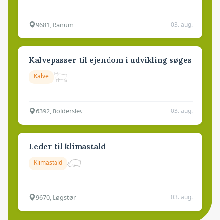
9681, Ranum
03. aug.
Kalvepasser til ejendom i udvikling søges
Kalve
6392, Bolderslev
03. aug.
Leder til klimastald
Klimastald
9670, Løgstør
03. aug.