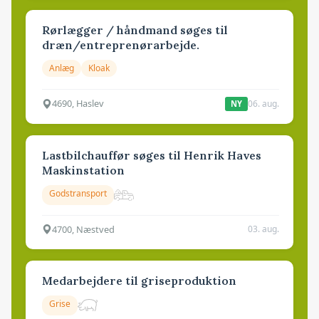
Rørlægger / håndmand søges til
dræn/entreprenørarbejde.
Anlæg
Kloak
4690, Haslev
06. aug.
NY
Lastbilchauffør søges til Henrik Haves
Maskinstation
Godstransport
4700, Næstved
03. aug.
Medarbejdere til griseproduktion
Grise