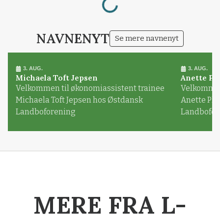
NAVNENYT
Se mere navnenyt
3. AUG.
3. AUG.
Michaela Toft Jepsen
Anette Pl
Velkommen til økonomiassistent trainee
Velkommen 
Michaela Toft Jepsen hos Østdansk
Anette Pl
Landboforening
Landbofor
MERE FRA L-