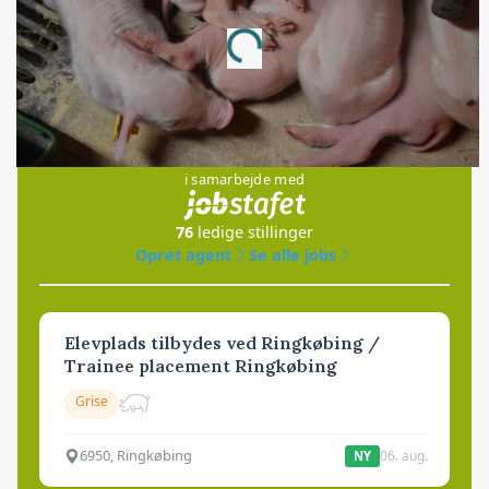
Annonce
Loading...
Jobs
i samarbejde med
76
ledige stillinger
Opret agent
Se alle jobs
Elevplads tilbydes ved Ringkøbing /
Trainee placement Ringkøbing
Grise
6950, Ringkøbing
06. aug.
NY