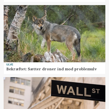
ULVE
Bekræftet: Sætter droner ind mod problemulv