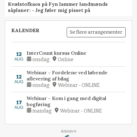
Kvælstofkaos på Fyn lammer landmænds
såplaner: - Jeg føler mig pisset på
KALENDER
Se flere arrangementer
InterCount kursus Online
12
AUG
onsdag
Online
Webinar – Fordelene ved løbende
12
aflevering af bilag
AUG
onsdag
Webinar - ONLINE
Webinar – Kom i gang med digital
17
bogføring
AUG
mandag
Webinar - ONLINE
Annonce
Loading...