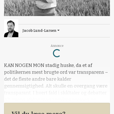
Jacob Lund-Larsen
Loading...
Annonce
KAN NOGEN MON stadig huske, da et af
politikernes mest brugte ord var transparens –
det de fleste andre bare kalder
gennemsigtighed. Alt skulle en overgang være
transparant. I hvert fald i skåltaler og debatter.
Alt imens afskar man i praksis pressen og
dermed offentligheden fra at få indblik i ret
meget, da man reviderede offentlighedsloven.