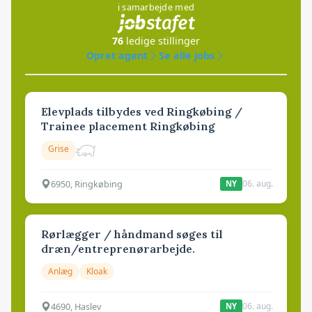
i samarbejde med
76
ledige stillinger
Opret agent
Se alle jobs
Elevplads tilbydes ved Ringkøbing /
Trainee placement Ringkøbing
Grise
6950, Ringkøbing
06. aug.
NY
Rørlægger / håndmand søges til
dræn/entreprenørarbejde.
Anlæg
Kloak
4690, Haslev
06. aug.
NY