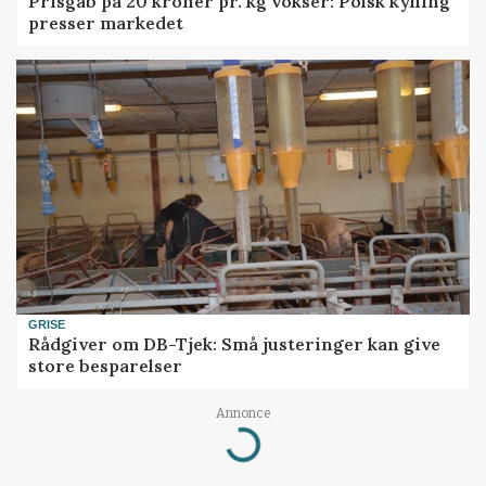
Prisgab på 20 kroner pr. kg vokser: Polsk kylling
presser markedet
GRISE
Rådgiver om DB-Tjek: Små justeringer kan give
store besparelser
Annonce
Loading...