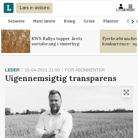
Læs e-avisen
LOGIN
MENU
Seneste
Mest læste
Kvæg
Grise
Planter
Mask
KWS Rallys topper årets
Fjerkræbranchen:
sortsforsøg i vinterbyg
konkurrence- og
LEDER
15-04-2021 21:00
FOR ABONNENTER
Uigennemsigtig transparens