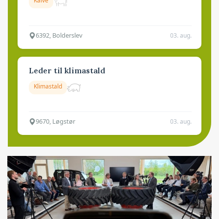
Kalve
6392, Bolderslev
03. aug.
Leder til klimastald
Klimastald
9670, Løgstør
03. aug.