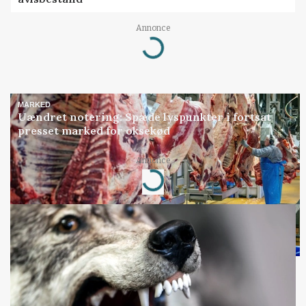
Annonce
Loading...
MARKED
Uændret notering: Spæde lyspunkter i fortsat
presset marked for oksekød
Annonce
Loading...