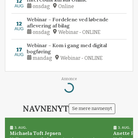
12
AUG
onsdag
Online
Webinar – Fordelene ved løbende
12
aflevering af bilag
AUG
onsdag
Webinar - ONLINE
Webinar – Kom i gang med digital
17
bogføring
AUG
mandag
Webinar - ONLINE
Annonce
Loading...
NAVNENYT
Se mere navnenyt
3. AUG.
3. AUG.
Michaela Toft Jepsen
Anette Pl