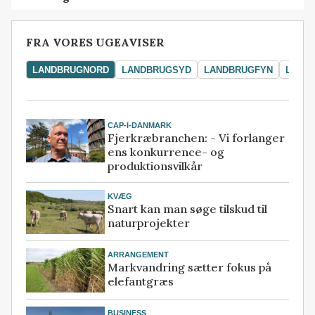
FRA VORES UGEAVISER
LANDBRUGNORD
LANDBRUGSYD
LANDBRUGFYN
LAND
CAP-I-DANMARK
Fjerkræbranchen: - Vi forlanger
ens konkurrence- og
produktionsvilkår
KVÆG
Snart kan man søge tilskud til
naturprojekter
ARRANGEMENT
Markvandring sætter fokus på
elefantgræs
BUSINESS