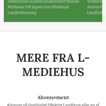
Velkommen til økonomiassistent trainee
Velkommen 
Michaela Toft Jepsen hos Østdansk
Anette Pl
Landboforening
Landbofor
MERE FRA L-
MEDIEHUS
Abonnement
Abonner på dagbladet Effektivt Landbrug eller en af