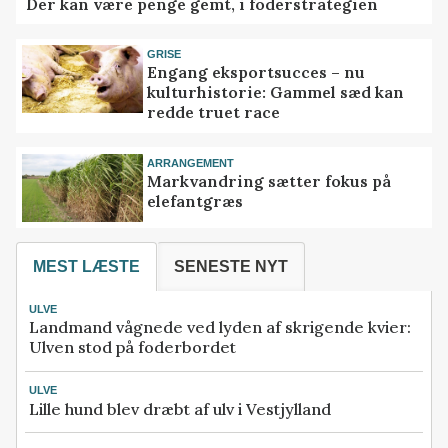
Der kan være penge gemt, i foderstrategien
GRISE
Engang eksportsucces – nu
kulturhistorie: Gammel sæd kan
redde truet race
ARRANGEMENT
Markvandring sætter fokus på
elefantgræs
MEST LÆSTE
SENESTE NYT
ULVE
Landmand vågnede ved lyden af skrigende kvier:
Ulven stod på foderbordet
ULVE
Lille hund blev dræbt af ulv i Vestjylland