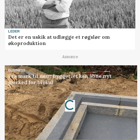
LEDER
Det er en uskik at udlægge et røgslør om
økoproduktion
Annonce
BUSINESS
Fra mark til mur: Byggeriet kan åbne nyt
marked for biokul
Loading...
Annonce
Jobs