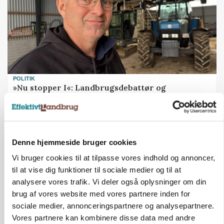
POLITIK
»Nu stopper I«: Landbrugsdebattør og
protestgruppe vil demonstrere mod ny
gødskningslov
Annonce
Denne hjemmeside bruger cookies
POLITIK
Vi bruger cookies til at tilpasse vores indhold og annoncer,
Folketinget behandler ny gødskningslov: Sådan
kan den ændre din bedrift fra 2027
til at vise dig funktioner til sociale medier og til at
analysere vores trafik. Vi deler også oplysninger om din
Annonce
brug af vores website med vores partnere inden for
Loading...
sociale medier, annonceringspartnere og analysepartnere.
Vores partnere kan kombinere disse data med andre