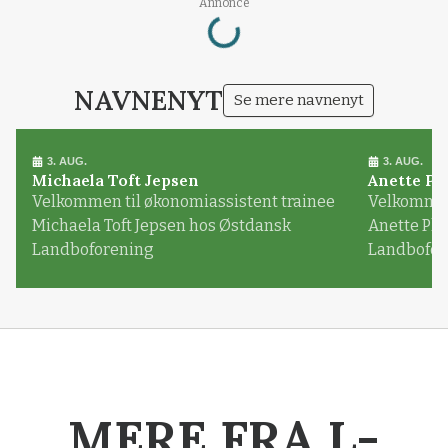
Loading...
Annonce
NAVNENYT
Se mere navnenyt
3. AUG.
3. AUG.
Michaela Toft Jepsen
Anette Pl
Velkommen til økonomiassistent trainee
Velkommen 
Michaela Toft Jepsen hos Østdansk
Anette Pl
Landboforening
Landbofor
MERE FRA L-