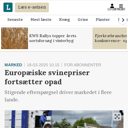
Læs e-avisen
LOGIN
MENU
Seneste
Mest læste
Kvæg
Grise
Planter
Mask
KWS Rallys topper årets
Fjerkræbranchen:
sortsforsøg i vinterbyg
konkurrence- og
MARKED
18-03-2025 10:15
FOR ABONNENTER
Europæiske svinepriser
fortsætter opad
Stigende efterspørgsel driver markedet i flere
lande.