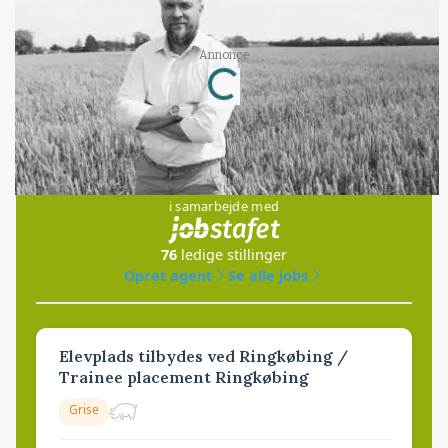
økoproduktion
Annonce
Loading...
Jobs
i samarbejde med
76
ledige stillinger
Opret agent
Se alle jobs
Elevplads tilbydes ved Ringkøbing /
Trainee placement Ringkøbing
Grise