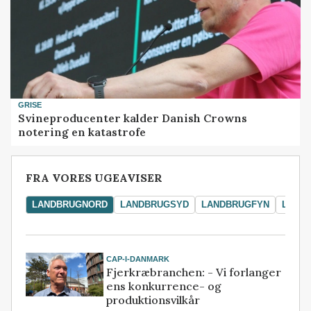
GRISE
Svineproducenter kalder Danish Crowns
notering en katastrofe
FRA VORES UGEAVISER
LANDBRUGNORD
LANDBRUGSYD
LANDBRUGFYN
LAND
CAP-I-DANMARK
Fjerkræbranchen: - Vi forlanger
ens konkurrence- og
produktionsvilkår