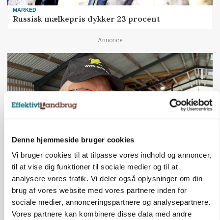
MARKED
Russisk mælkepris dykker 23 procent
Annonce
Denne hjemmeside bruger cookies
Vi bruger cookies til at tilpasse vores indhold og annoncer,
til at vise dig funktioner til sociale medier og til at
POLITIK
analysere vores trafik. Vi deler også oplysninger om din
»Nu stopper I«: Landbrugsdebattør og
brug af vores website med vores partnere inden for
protestgruppe vil demonstrere mod ny
gødskningslov
sociale medier, annonceringspartnere og analysepartnere.
Vores partnere kan kombinere disse data med andre