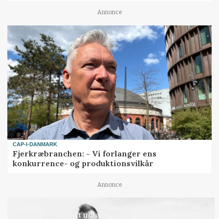
Annonce
CAP-I-DANMARK
Fjerkræbranchen: - Vi forlanger ens
konkurrence- og produktionsvilkår
Annonce
LEDER
Det er en uskik at udlægge et røgslør om