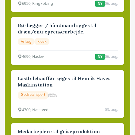
6950, Ringkøbing
06. aug.
NY
Rørlægger / håndmand søges til
dræn/entreprenørarbejde.
Anlæg
Kloak
4690, Haslev
06. aug.
NY
Lastbilchauffør søges til Henrik Haves
Maskinstation
Godstransport
4700, Næstved
03. aug.
Medarbejdere til griseproduktion