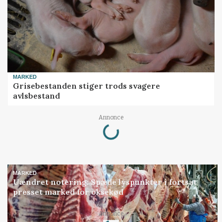
MARKED
Grisebestanden stiger trods svagere
avlsbestand
Loading...
Annonce
MARKED
Uændret notering: Spæde lyspunkter i fortsat
presset marked for oksekød
Loading...
Annonce