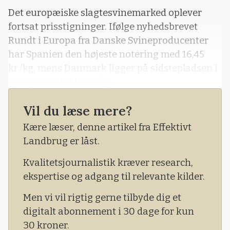
Det europæiske slagtesvinemarked oplever
fortsat prisstigninger. Ifølge nyhedsbrevet
Rundt i Europa fra Danske Svineproducenter
har Spanien den højeste notering med 16,45
kr./kg, mens Danmark ligger på sidstepladsen i
Europa med 11,15 kr./kg.
Vil du læse mere?
Kære læser, denne artikel fra Effektivt
Landbrug er låst.
Kvalitetsjournalistik kræver research,
ekspertise og adgang til relevante kilder.
Men vi vil rigtig gerne tilbyde dig et
digitalt abonnement i 30 dage for kun
30 kroner.