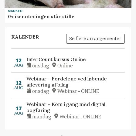
MARKED
Grisenoteringen står stille
KALENDER
Se flere arrangementer
InterCount kursus Online
12
AUG
onsdag
Online
Webinar – Fordelene ved løbende
12
aflevering af bilag
AUG
onsdag
Webinar - ONLINE
Webinar – Kom i gang med digital
17
bogføring
AUG
mandag
Webinar - ONLINE