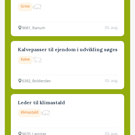
Grise
9681, Ranum
03. aug.
Kalvepasser til ejendom i udvikling søges
Kalve
6392, Bolderslev
03. aug.
Leder til klimastald
Klimastald
9670, Løgstør
03. aug.