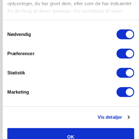
Annonce
oplysninger, du har givet dem, eller som de har indsamlet
fra din brug af deres tjenester. Du samtykker til vores
POLITIK
cookies, hvis du fortsætter med at anvende vores
Folketinget behandler ny gødskningslov: Sådan
hjemmeside.
kan den ændre din bedrift fra 2027
Samtykkevalg
Nødvendig
Loading...
Annonce
Præferencer
Statistik
Marketing
Vis detaljer
OK
KVÆG