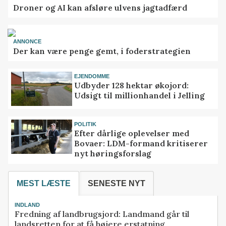
Droner og AI kan afsløre ulvens jagtadfærd
ANNONCE
Der kan være penge gemt, i foderstrategien
EJENDOMME
Udbyder 128 hektar økojord:
Udsigt til millionhandel i Jelling
POLITIK
Efter dårlige oplevelser med
Bovaer: LDM-formand kritiserer
nyt høringsforslag
MEST LÆSTE
SENESTE NYT
INDLAND
Fredning af landbrugsjord: Landmand går til
landsretten for at få højere erstatning