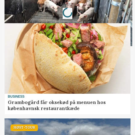
Loading...
Annonce
BUSINESS
Grambogård får oksekød på menuen hos
københavnsk restaurantkæde
HØST-TOUR