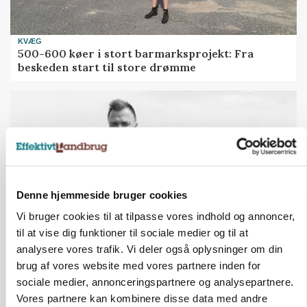
KVÆG
500-600 køer i stort barmarksprojekt: Fra
beskeden start til store drømme
Denne hjemmeside bruger cookies
Vi bruger cookies til at tilpasse vores indhold og annoncer,
til at vise dig funktioner til sociale medier og til at
analysere vores trafik. Vi deler også oplysninger om din
LEDER
brug af vores website med vores partnere inden for
Befriende, at topredaktør erkender, hun er
sociale medier, annonceringspartnere og analysepartnere.
blevet klogere. Det kunne vi alle lære af
Vores partnere kan kombinere disse data med andre