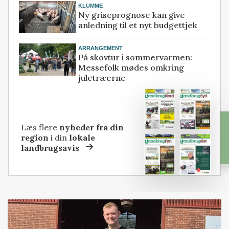
KLUMME
Ny griseprognose kan give
anledning til et nyt budgettjek
ARRANGEMENT
På skovtur i sommervarmen:
Messefolk mødes omkring
juletræerne
Læs flere
nyheder fra din
region
i din
lokale
landbrugsavis