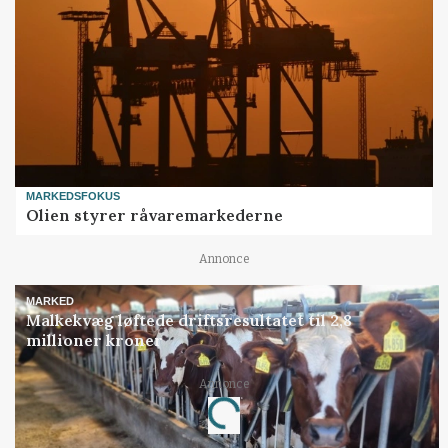
MARKEDSFOKUS
Olien styrer råvaremarkederne
Annonce
MARKED
Malkekvæg løftede driftsresultatet til 2,8
millioner kroner
Annonce
Loading...