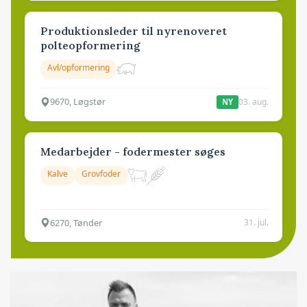
Produktionsleder til nyrenoveret
polteopformering
Avl/opformering
9670, Løgstør
03. aug.
NY
Medarbejder - fodermester søges
Kalve
Grovfoder
6270, Tønder
31. jul.