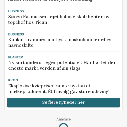
BUSINESS
Søren Rasmussen-ejet halmselskab henter ny
topchef hos Tican
BUSINESS
Konkurs rammer midtjysk maskinhandler efter
navneskifte
PLANTER
Ny sort understreger potentialet: Har høstet den
eneste mark i verden af sin slags
KVÆG
Eksplosive kviepriser ramte nystartet
mælkeproducent: Ét fravalg gav store udsving
Se flere nyheder her
Annonce