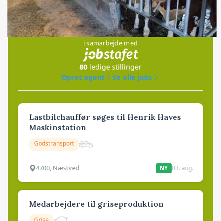
Jobs
i samarbejde med
80
ledige stillinger
Opret agent
Se alle jobs
Lastbilchauffør søges til Henrik Haves
Maskinstation
Godstransport
4700, Næstved
03. aug.
NY
Medarbejdere til griseproduktion
Grise