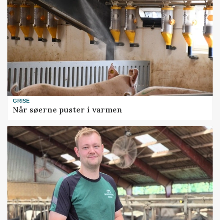
GRISE
Når søerne puster i varmen