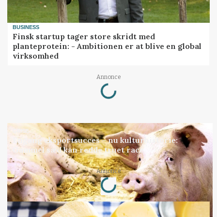
BUSINESS
Finsk startup tager store skridt med
planteprotein: - Ambitionen er at blive en global
virksomhed
Loading...
Annonce
GRISE
Engang eksportsucces – nu kulturhistorie:
Gammel sæd kan redde truet race
Loading...
Annonce