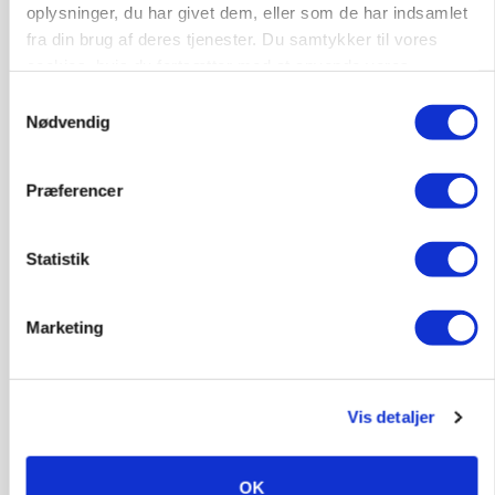
Loading...
oplysninger, du har givet dem, eller som de har indsamlet
Annonce
fra din brug af deres tjenester. Du samtykker til vores
cookies, hvis du fortsætter med at anvende vores
hjemmeside.
Samtykkevalg
Nødvendig
Præferencer
Statistik
Marketing
MARKED
Olieprisfald og fredshåb sender F5-renten ned
Vis detaljer
på 3 procent
Annonce
OK