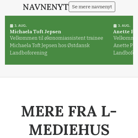
NAVNENYT
Se mere navnenyt
3. AUG.
3. AUG.
Michaela Toft Jepsen
Anette Pl
Velkommen til økonomiassistent trainee
Velkommen 
Michaela Toft Jepsen hos Østdansk
Anette Pl
Landboforening
Landbofor
MERE FRA L-
MEDIEHUS