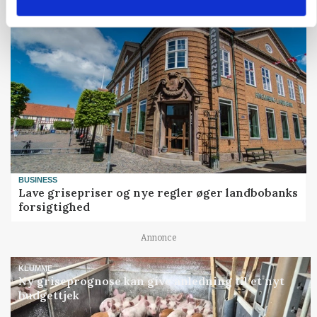
BUSINESS
Lave grisepriser og nye regler øger landbobanks
forsigtighed
Annonce
KLUMME
Ny griseprognose kan give anledning til et nyt
budgettjek