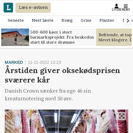
Læs e-avisen
LOGIN
MENU
Seneste
Mest læste
Kvæg
Grise
Planter
Mask
500-600 køer i stort
Befriende, at to
barmarksprojekt: Fra beskeden
blevet klogere. D
start til store drømme
MARKED
11-11-2022 13:23
Årstiden giver oksekødsprisen
sværere kår
Danish Crown sænker fra uge 46 sin
kreaturnotering med 50 øre.