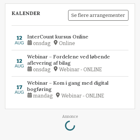
KALENDER
Se flere arrangementer
InterCount kursus Online
12
AUG
onsdag
Online
Webinar – Fordelene ved løbende
12
aflevering af bilag
AUG
onsdag
Webinar - ONLINE
Webinar – Kom i gang med digital
17
bogføring
AUG
mandag
Webinar - ONLINE
Loading...
Annonce