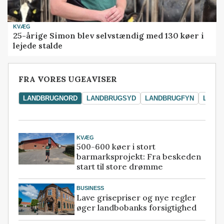
KVÆG
25-årige Simon blev selvstændig med 130 køer i
lejede stalde
FRA VORES UGEAVISER
LANDBRUGNORD
LANDBRUGSYD
LANDBRUGFYN
LAND
KVÆG
500-600 køer i stort
barmarksprojekt: Fra beskeden
start til store drømme
BUSINESS
Lave grisepriser og nye regler
øger landbobanks forsigtighed