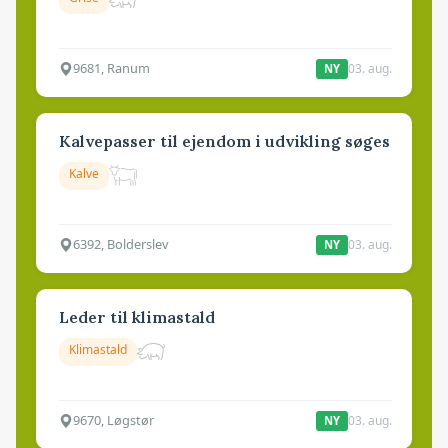
9681, Ranum
03. aug.
NY
Kalvepasser til ejendom i udvikling søges
Kalve
6392, Bolderslev
03. aug.
NY
Leder til klimastald
Klimastald
9670, Løgstør
03. aug.
NY