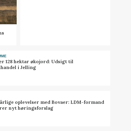
ns
MME
r 128 hektar økojord: Udsigt til
handel i Jelling
dårlige oplevelser med Bovaer: LDM-formand
erer nyt høringsforslag