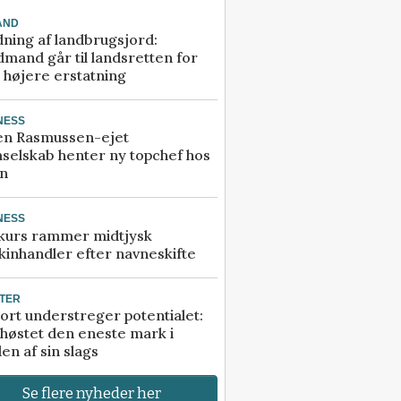
AND
ning af landbrugsjord:
mand går til landsretten for
å højere erstatning
NESS
en Rasmussen-ejet
selskab henter ny topchef hos
an
NESS
kurs rammer midtjysk
inhandler efter navneskifte
TER
ort understreger potentialet:
høstet den eneste mark i
en af sin slags
Se flere nyheder her