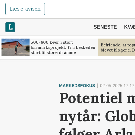
Læs e-avisen
SENESTE
KV
500-600 køer i stort
Befriende, at to
barmarksprojekt: Fra beskeden
blevet klogere. D
start til store drømme
MARKEDSFOKUS
02-05-2025 17:17
Potentiel 
nytår: Glo
følger Arla