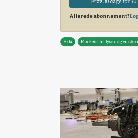
Prøv 30 dage for 30 
Allerede abonnement?
Log
Arla
Markedsanalyser og vurderi