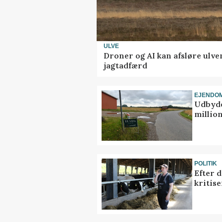
ULVE
Droner og AI kan afsløre ulve
jagtadfærd
EJENDO
Udbyde
million
POLITIK
Efter 
kritis