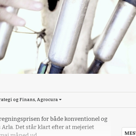
ategi og Finans, Agrocura
fregningsprisen for både konventionel og
la. Det står klart efter at mejeriet
MES
 maj måned ud.