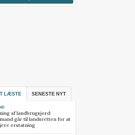
T LÆSTE
SENESTE NYT
ND
ning af landbrugsjord:
and går til landsretten for at
jere erstatning