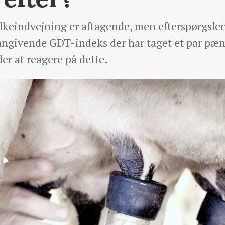
keindvejning er aftagende, men efterspørgslen
eangivende GDT-indeks der har taget et par pæn
er at reagere på dette.