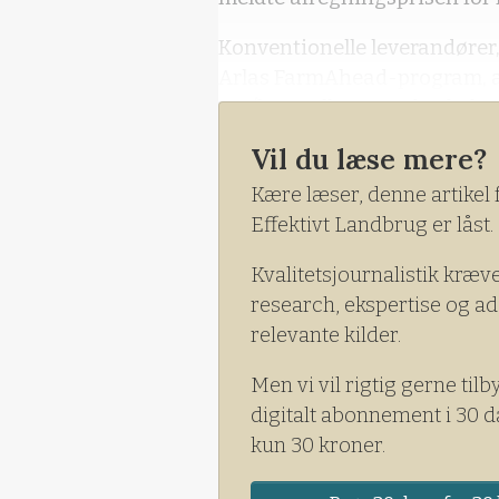
Konventionelle leverandører, 
Arlas FarmAhead-program, a
øre/kg mælk, mens de økolog
øre/kg mælk.
Vil du læse mere?
Kære læser, denne artikel 
Effektivt Landbrug er låst.
Kvalitetsjournalistik kræv
research, ekspertise og ad
relevante kilder.
Men vi vil rigtig gerne tilb
digitalt abonnement i 30 d
kun 30 kroner.