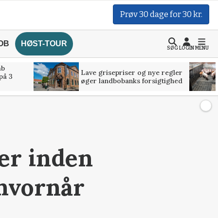
Prøv 30 dage for 30 kr.
OB
HØST-TOUR
SØG
LOGIN
MENU
åb
Lave grisepriser og nye regler
på 3
øger landbobanks forsigtighed
er inden
 hvornår