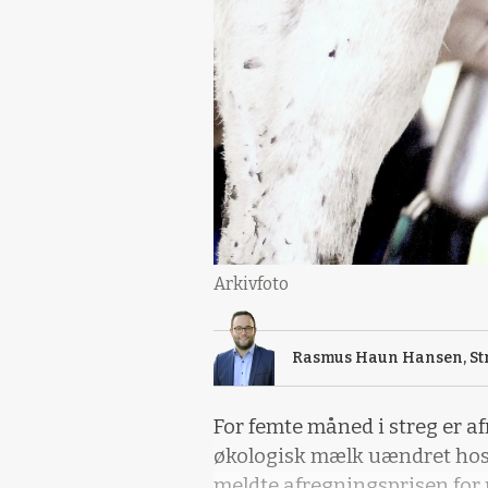
Arkivfoto
Rasmus Haun Hansen, Str
For femte måned i streg er a
økologisk mælk uændret hos Ar
meldte afregningsprisen for