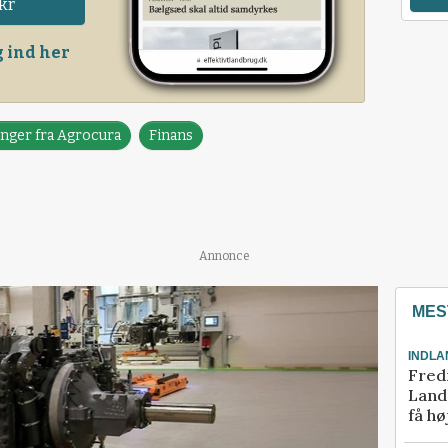
kr
 ind her
nger fra Agrocura
Finans
Annonce
MES
INDLA
Fred
Landm
få hø