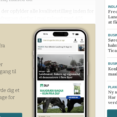
INDL
der opfylder alle kvalitetstillæg inden for
Fred
Land
fregnes derfor i maj måned med 405
at f
iske leverandører afregnes med 467
BUSI
Sør
halm
fra
Tic
er
BUSI
Kon
gang til
mask
PLAN
yde dig et
Ny s
age for
Har 
verd