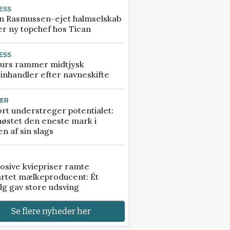
ESS
n Rasmussen-ejet halmselskab
r ny topchef hos Tican
ESS
urs rammer midtjysk
inhandler efter navneskifte
TER
rt understreger potentialet:
høstet den eneste mark i
n af sin slags
osive kviepriser ramte
artet mælkeproducent: Ét
lg gav store udsving
Se flere nyheder her