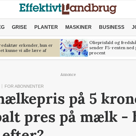
ÆG
GRISE
PLANTER
MASKINER
BUSINESS
J
Olieprisfald og fredsh
predaktør erkender, hun er
sender F5-renten ned 
et kunne vi alle lære af
procent
Annonce
FOR ABONNENTER
mælkepris på 5 kron
balt pres på mælk -
 efter?