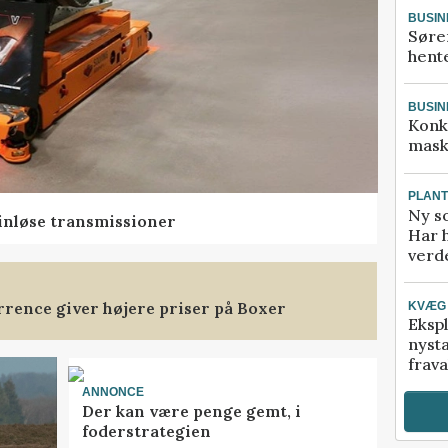
BUSIN
Søre
hente
BUSIN
Konk
mask
PLAN
Ny so
rinløse transmissioner
Har 
verde
rence giver højere priser på Boxer
KVÆG
Ekspl
nyst
frava
ANNONCE
Der kan være penge gemt, i
foderstrategien