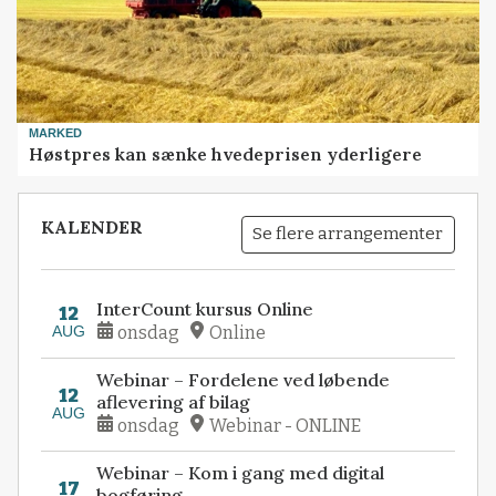
MARKED
Høstpres kan sænke hvedeprisen yderligere
KALENDER
Se flere arrangementer
InterCount kursus Online
12
AUG
onsdag
Online
Webinar – Fordelene ved løbende
12
aflevering af bilag
AUG
onsdag
Webinar - ONLINE
Webinar – Kom i gang med digital
17
bogføring