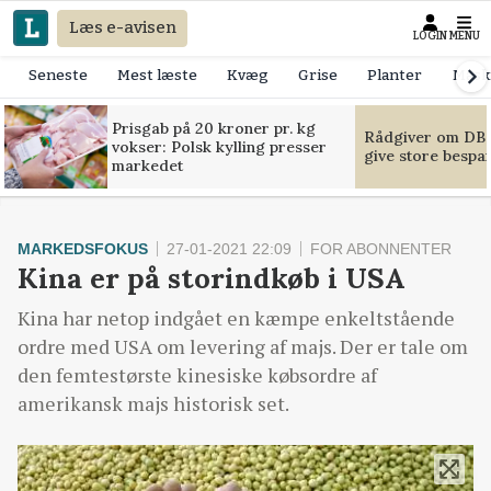
Læs e-avisen
LOGIN
MENU
Seneste
Mest læste
Kvæg
Grise
Planter
Mask
Prisgab på 20 kroner pr. kg
Rådgiver om DB-
vokser: Polsk kylling presser
give store bespa
markedet
MARKEDSFOKUS
27-01-2021 22:09
FOR ABONNENTER
Kina er på storindkøb i USA
Kina har netop indgået en kæmpe enkeltstående
ordre med USA om levering af majs. Der er tale om
den femtestørste kinesiske købsordre af
amerikansk majs historisk set.