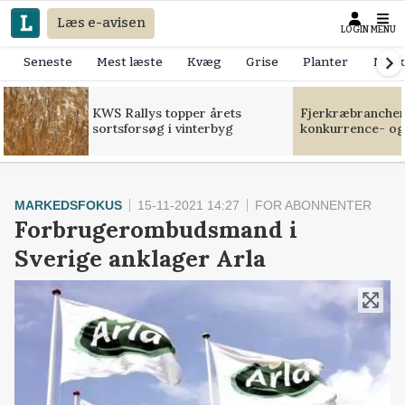
Læs e-avisen
LOGIN
MENU
Seneste
Mest læste
Kvæg
Grise
Planter
Mask
KWS Rallys topper årets
Fjerkræbranchen:
sortsforsøg i vinterbyg
konkurrence- og
MARKEDSFOKUS
15-11-2021 14:27
FOR ABONNENTER
Forbrugerombudsmand i
Sverige anklager Arla