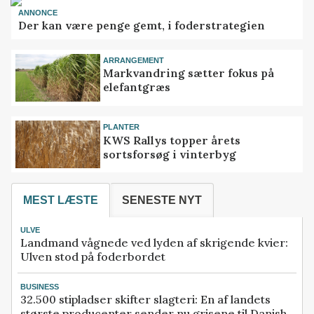
ANNONCE
Der kan være penge gemt, i foderstrategien
ARRANGEMENT
Markvandring sætter fokus på
elefantgræs
PLANTER
KWS Rallys topper årets
sortsforsøg i vinterbyg
MEST LÆSTE
SENESTE NYT
ULVE
Landmand vågnede ved lyden af skrigende kvier:
Ulven stod på foderbordet
BUSINESS
32.500 stipladser skifter slagteri: En af landets
største producenter sender nu grisene til Danish