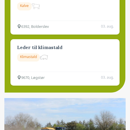
Kalve
6392, Bolderslev
03. aug.
Leder til klimastald
Klimastald
9670, Løgstør
03. aug.