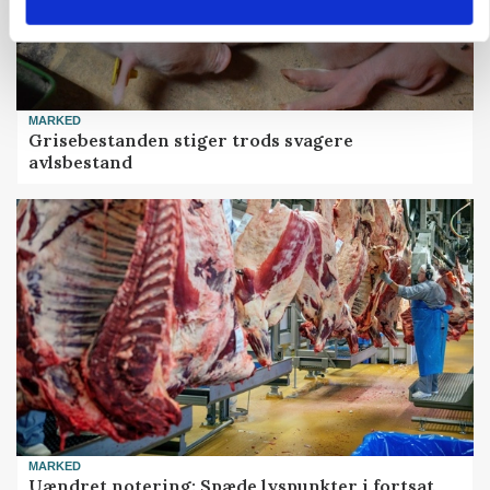
MARKED
Grisebestanden stiger trods svagere
avlsbestand
MARKED
Uændret notering: Spæde lyspunkter i fortsat