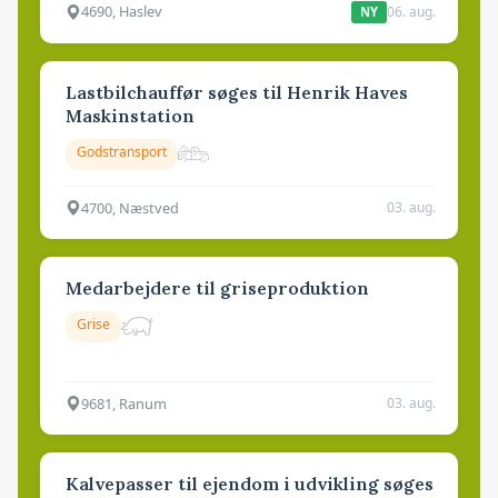
4690, Haslev
06. aug.
NY
Lastbilchauffør søges til Henrik Haves
Maskinstation
Godstransport
4700, Næstved
03. aug.
Medarbejdere til griseproduktion
Grise
9681, Ranum
03. aug.
Kalvepasser til ejendom i udvikling søges