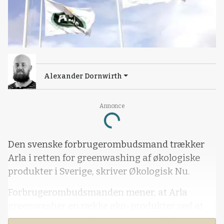
Alexander Dornwirth
Annonce
Loading...
Den svenske forbrugerombudsmand trækker
Arla i retten for greenwashing af økologiske
produkter i Sverige, skriver Økologisk Nu.
Forbrugerombudsmanden mener, at Arla
greenwasher en række øko-produkter ved at
anprise dem som klimavenlige med teksten