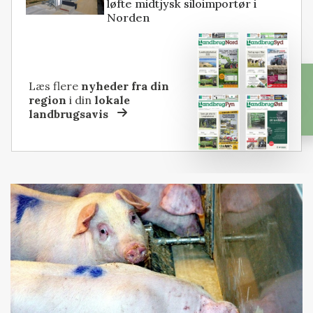
løfte midtjysk siloimportør i
Norden
Læs flere
nyheder fra din
region
i din
lokale
landbrugsavis