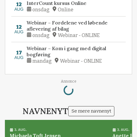
InterCount kursus Online
12
AUG
onsdag
Online
Webinar – Fordelene ved løbende
12
aflevering af bilag
AUG
onsdag
Webinar - ONLINE
Webinar – Kom i gang med digital
17
bogføring
AUG
mandag
Webinar - ONLINE
Loading...
Annonce
NAVNENYT
Se mere navnenyt
3. AUG.
3. AUG.
Michaela Toft Jepsen
Anette Pl