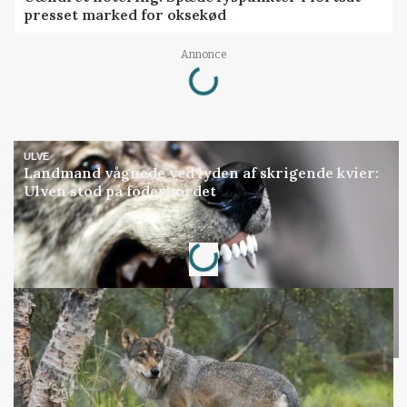
presset marked for oksekød
Loading...
Annonce
ULVE
Landmand vågnede ved lyden af skrigende kvier:
Ulven stod på foderbordet
Loading...
Annonce