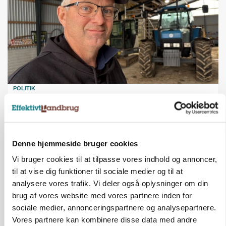
POLITIK
»Nu stopper I«: Landbrugsdebattør og
protestgruppe vil demonstrere mod ny
gødskningslov
Annonce
Denne hjemmeside bruger cookies
Vi bruger cookies til at tilpasse vores indhold og annoncer,
KVÆG
Snart kan man søge tilskud til naturprojekter
til at vise dig funktioner til sociale medier og til at
Loading...
analysere vores trafik. Vi deler også oplysninger om din
Annonce
brug af vores website med vores partnere inden for
sociale medier, annonceringspartnere og analysepartnere.
Vores partnere kan kombinere disse data med andre