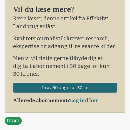
»netto-nul klimaaftryk«. Ifølge
Vil du læse mere?
Forbrugerombudsmanden kan Arla ikke bevise,
Kære læser, denne artikel fra Effektivt
at postulatet er korrekt.
Landbrug er låst.
Kvalitetsjournalistik kræver research,
ekspertise og adgang til relevante kilder.
Men vi vil rigtig gerne tilbyde dig et
digitalt abonnement i 30 dage for kun
30 kroner.
Prøv 30 dage for 30 kr
Allerede abonnement?
Log ind her
Finans