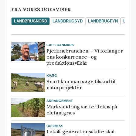
FRA VORES UGEAVISER
LANDBRUGNORD
LANDBRUGSYD
LANDBRUGFYN
LAND
CAP-I-DANMARK
Fjerkræbranchen: - Vi forlanger
ens konkurrence- og
produktionsvilkår
KVÆG
Snart kan man søge tilskud til
naturprojekter
ARRANGEMENT
Markvandring sætter fokus på
elefantgræs
BUSINESS
Lokalt generationsskifte skal