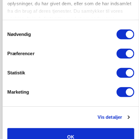
oplysninger, du har givet dem, eller som de har indsamlet
fra din brug af deres tjenester. Du samtykker til vores
cookies, hvis du fortsætter med at anvende vores
hjemmeside.
Samtykkevalg
Nødvendig
Præferencer
Statistik
PLANTER
Før såmaskinen kører: Her er efterårets største
skadedyrsrisici
Marketing
Vis detaljer
OK