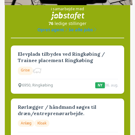
i samarbejde med
76
ledige stillinger
Opret agent
Se alle jobs
Elevplads tilbydes ved Ringkøbing /
Trainee placement Ringkøbing
Grise
6950, Ringkøbing
06. aug.
NY
Rørlægger / håndmand søges til
dræn/entreprenørarbejde.
Anlæg
Kloak