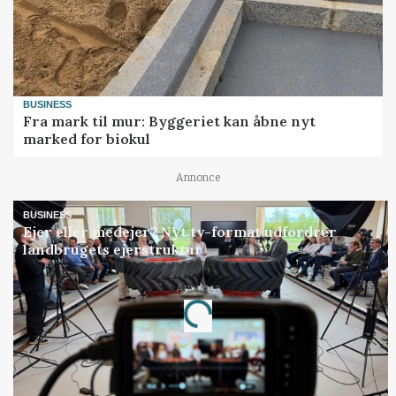
BUSINESS
Fra mark til mur: Byggeriet kan åbne nyt
marked for biokul
Annonce
BUSINESS
Ejer eller medejer? Nyt tv-format udfordrer
landbrugets ejerstruktur
Annonce
Loading...
Jobs