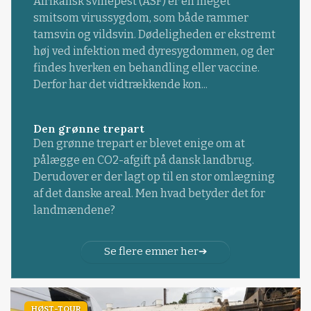
Afrikansk svinepest (ASF) er en meget
smitsom virussygdom, som både rammer
tamsvin og vildsvin. Dødeligheden er ekstremt
høj ved infektion med dyresygdommen, og der
findes hverken en behandling eller vaccine.
Derfor har det vidtrækkende kon...
Den grønne trepart
Den grønne trepart er blevet enige om at
pålægge en CO2-afgift på dansk landbrug.
Derudover er der lagt op til en stor omlægning
af det danske areal. Men hvad betyder det for
landmændene?
Se flere emner her
HØST-TOUR