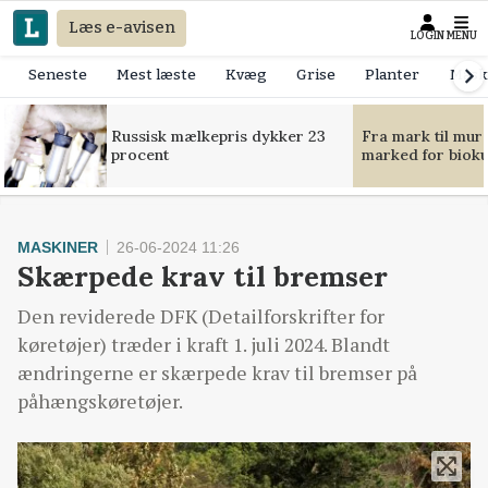
Læs e-avisen
LOGIN
MENU
Seneste
Mest læste
Kvæg
Grise
Planter
Mask
Russisk mælkepris dykker 23
Fra mark til mur
procent
marked for bioku
MASKINER
26-06-2024 11:26
Skærpede krav til bremser
Den reviderede DFK (Detailforskrifter for
køretøjer) træder i kraft 1. juli 2024. Blandt
ændringerne er skærpede krav til bremser på
påhængskøretøjer.