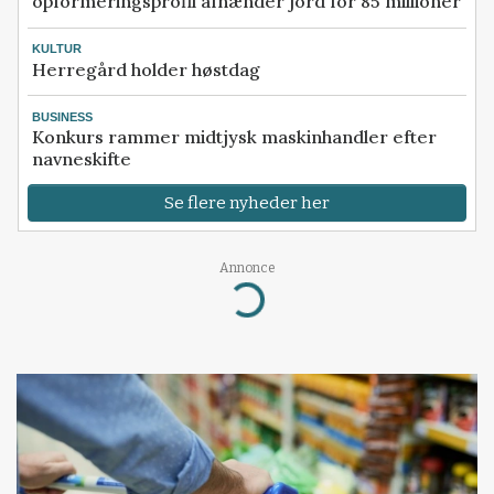
opformeringsprofil afhænder jord for 85 millioner
KULTUR
Herregård holder høstdag
BUSINESS
Konkurs rammer midtjysk maskinhandler efter
navneskifte
Se flere nyheder her
Annonce
Loading...