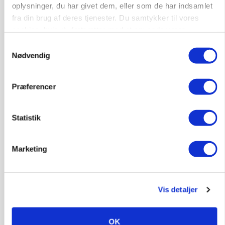
oplysninger, du har givet dem, eller som de har indsamlet
fra din brug af deres tjenester. Du samtykker til vores
MARKED
cookies, hvis du fortsætter med at anvende vores
Høstpres kan sænke hvedeprisen yderligere
hjemmeside.
Samtykkevalg
Nødvendig
Præferencer
Statistik
Marketing
MARKED
Russisk mælkepris dykker 23 procent
Vis detaljer
OK