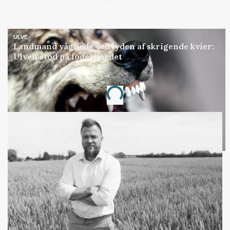
Loading...
ULVE
Landmand vågnede ved lyden af skrigende kvier:
Ulven stod på foderbordet
Annonce
Loading...