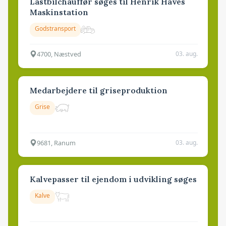
Lastbilchauffør søges til Henrik Haves
Maskinstation
Godstransport
4700, Næstved
03. aug.
Medarbejdere til griseproduktion
Grise
9681, Ranum
03. aug.
Kalvepasser til ejendom i udvikling søges
Kalve