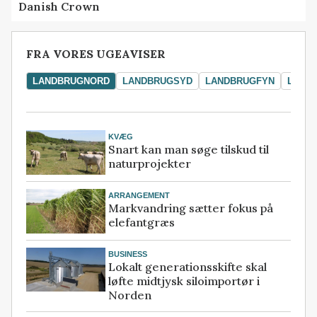
Danish Crown
FRA VORES UGEAVISER
LANDBRUGNORD
LANDBRUGSYD
LANDBRUGFYN
LAND
KVÆG
Snart kan man søge tilskud til
naturprojekter
ARRANGEMENT
Markvandring sætter fokus på
elefantgræs
BUSINESS
Lokalt generationsskifte skal
løfte midtjysk siloimportør i
Norden