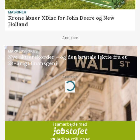
MASKINER
Krone åbner XDisc for John Deere og New
Holland
Annonce
MARKEDSFOKUS
Nye aktierekorder – og den brutale lektie fra et
24-årigt finansgeni
Annonce
Loading...
Jobs
i samarbejde med
78
ledige stillinger