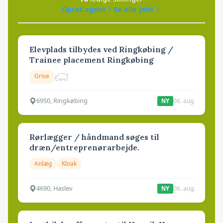
Opret agent
Se alle jobs
Elevplads tilbydes ved Ringkøbing /
Trainee placement Ringkøbing
Grise
6950, Ringkøbing
06. aug.
NY
Rørlægger / håndmand søges til
dræn/entreprenørarbejde.
Anlæg
Kloak
4690, Haslev
06. aug.
NY