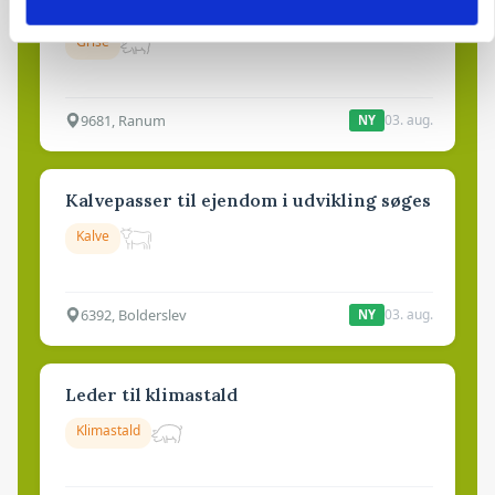
Medarbejdere til griseproduktion
Grise
9681, Ranum
03. aug.
NY
Kalvepasser til ejendom i udvikling søges
Kalve
6392, Bolderslev
03. aug.
NY
Leder til klimastald
Klimastald