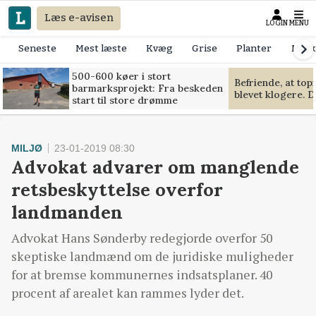
Læs e-avisen
LOGIN
MENU
Seneste
Mest læste
Kvæg
Grise
Planter
Mask
500-600 køer i stort
Befriende, at to
barmarksprojekt: Fra beskeden
blevet klogere. D
start til store drømme
MILJØ
23-01-2019 08:30
Advokat advarer om manglende
retsbeskyttelse overfor
landmanden
Advokat Hans Sønderby redegjorde overfor 50
skeptiske landmænd om de juridiske muligheder
for at bremse kommunernes indsatsplaner. 40
procent af arealet kan rammes lyder det.