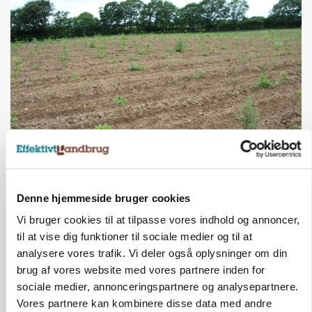
POLITIK
Forud for ny kvælstoflov: Blot ét trepartsprojekt
færdigt i juli
Denne hjemmeside bruger cookies
Vi bruger cookies til at tilpasse vores indhold og annoncer,
Annonce
til at vise dig funktioner til sociale medier og til at
analysere vores trafik. Vi deler også oplysninger om din
KULTUR
Økologien står svagest på landet
brug af vores website med vores partnere inden for
Loading...
sociale medier, annonceringspartnere og analysepartnere.
Annonce
Vores partnere kan kombinere disse data med andre