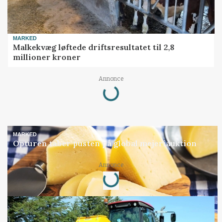
MARKED
Malkekvæg løftede driftsresultatet til 2,8
millioner kroner
Annonce
Loading...
MARKED
Opturen taber pusten på global mejeriauktion
Annonce
Loading...