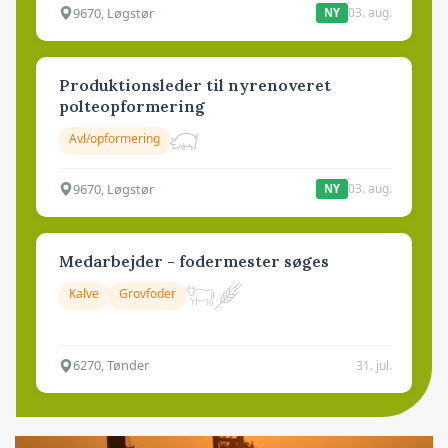
9670, Løgstør
03. aug.
NY
Produktionsleder til nyrenoveret
polteopformering
Avl/opformering
9670, Løgstør
03. aug.
NY
Medarbejder - fodermester søges
Kalve
Grovfoder
6270, Tønder
31. jul.