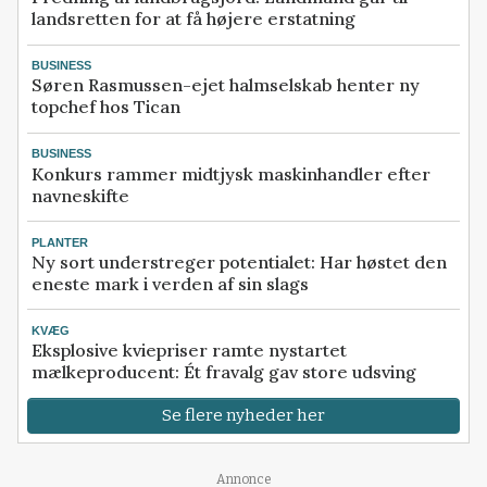
landsretten for at få højere erstatning
BUSINESS
Søren Rasmussen-ejet halmselskab henter ny
topchef hos Tican
BUSINESS
Konkurs rammer midtjysk maskinhandler efter
navneskifte
PLANTER
Ny sort understreger potentialet: Har høstet den
eneste mark i verden af sin slags
KVÆG
Eksplosive kviepriser ramte nystartet
mælkeproducent: Ét fravalg gav store udsving
Se flere nyheder her
Annonce