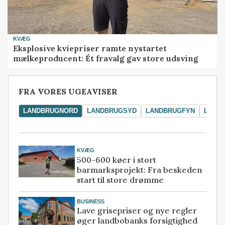
KVÆG
Eksplosive kviepriser ramte nystartet
mælkeproducent: Ét fravalg gav store udsving
FRA VORES UGEAVISER
LANDBRUGNORD
LANDBRUGSYD
LANDBRUGFYN
LAND
KVÆG
500-600 køer i stort
barmarksprojekt: Fra beskeden
start til store drømme
BUSINESS
Lave grisepriser og nye regler
øger landbobanks forsigtighed