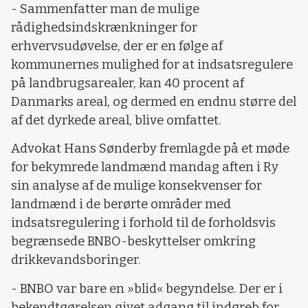
- Sammenfatter man de mulige
rådighedsindskrænkninger for
erhvervsudøvelse, der er en følge af
kommunernes mulighed for at indsatsregulere
på landbrugsarealer, kan 40 procent af
Danmarks areal, og dermed en endnu større del
af det dyrkede areal, blive omfattet.
Advokat Hans Sønderby fremlagde på et møde
for bekymrede landmænd mandag aften i Ry
sin analyse af de mulige konsekvenser for
landmænd i de berørte områder med
indsatsregulering i forhold til de forholdsvis
begrænsede BNBO-beskyttelser omkring
drikkevandsboringer.
- BNBO var bare en »blid« begyndelse. Der er i
bekendtgørelsen givet adgang til indgreb for