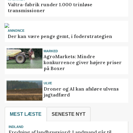
Valtra-fabrik runder 1.000 trinløse
transmissioner
ANNONCE
Der kan være penge gemt, i foderstrategien
MARKED
AgroMarkets: Mindre
konkurrence giver højere priser
på Boxer
ULVE
Droner og AI kan afsløre ulvens
jagtadfærd
MEST LÆSTE
SENESTE NYT
INDLAND
Fredning af landbrugsjord: Landmand går til