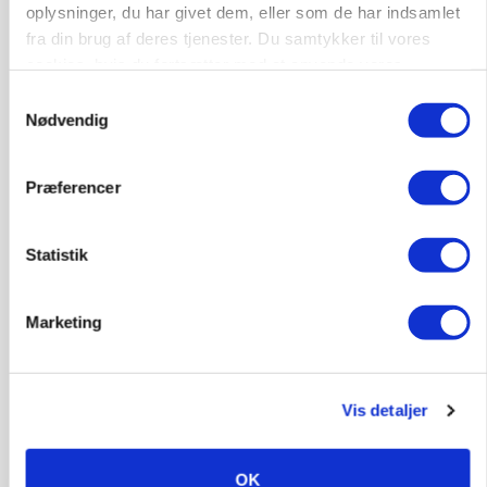
oplysninger, du har givet dem, eller som de har indsamlet
fra din brug af deres tjenester. Du samtykker til vores
cookies, hvis du fortsætter med at anvende vores
Jobs
hjemmeside.
Samtykkevalg
Nødvendig
i samarbejde med
Præferencer
80
ledige stillinger
Opret agent
Se alle jobs
Statistik
Lastbilchauffør søges til Henrik Haves
Marketing
Maskinstation
Godstransport
Vis detaljer
4700, Næstved
03. aug.
NY
OK