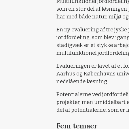
Multifunktionel jordfordelin
som en stor del af løsningen
har med både natur, miljø o
En ny evaluering af tre jyske
jordfordeling, som blev igang
stadigvæk er et stykke arbejd
multifunktionel jordfordeling 
Evalueringen er lavet af et 
Aarhus og Københavns univer
nedslående læsning
Potentialerne ved jordfordelin
projekter, men umiddelbart 
del af potentialerne, som er in
Fem temaer