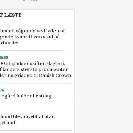
T LÆSTE
dmand vågnede ved lyden af
gende kvier: Ulven stod på
erbordet
NESS
00 stipladser skifter slagteri:
f landets største producenter
er nu grisene til Danish Crown
UR
regård holder høstdag
e hund blev dræbt af ulv i
jylland