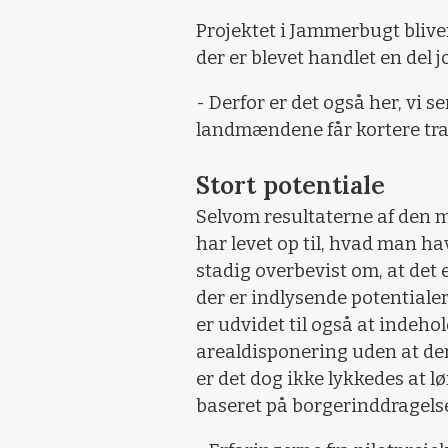
Projektet i Jammerbugt bliv
der er blevet handlet en del
- Derfor er det også her, vi se
landmændene får kortere trans
Stort potentiale
Selvom resultaterne af den mu
har levet op til, hvad man h
stadig overbevist om, at det e
der er indlysende potentialer
er udvidet til også at indeh
arealdisponering uden at der s
er det dog ikke lykkedes at 
baseret på borgerinddragelse 