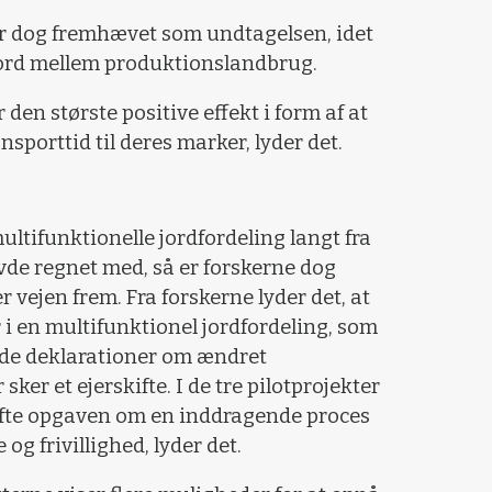
er dog fremhævet som undtagelsen, idet
 jord mellem produktionslandbrug.
r den største positive effekt i form af at
porttid til deres marker, lyder det.
ltifunktionelle jordfordeling langt fra
avde regnet med, så er forskerne dog
r vejen frem. Fra forskerne lyder det, at
 i en multifunktionel jordfordeling, som
olde deklarationer om ændret
ker et ejerskifte. I de tre pilotprojekter
løfte opgaven om en inddragende proces
og frivillighed, lyder det.