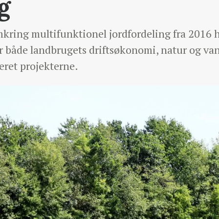
g
mkring multifunktionel jordfordeling fra 2016 ha
or både landbrugets driftsøkonomi, natur og vand
eret projekterne.