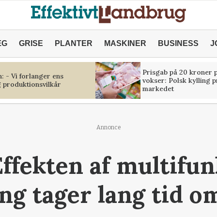
ÆG
GRISE
PLANTER
MASKINER
BUSINESS
J
Prisgab på 20 kroner p
 - Vi forlanger ens
vokser: Polsk kylling 
 produktionsvilkår
markedet
Annonce
Effekten af multifun
ng tager lang tid o