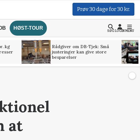
Prøv 30 dage for 30 kr.
OB
HØST-TOUR
SØG
LOGIN
MENU
r. kg
Rådgiver om DB-Tjek: Små
presser
justeringer kan give store
besparelser
ktionel
m at