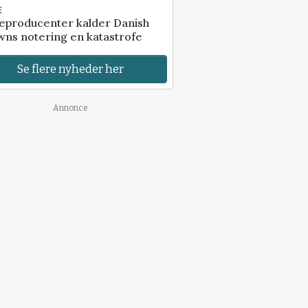
E
eproducenter kalder Danish
ns notering en katastrofe
Se flere nyheder her
Annonce