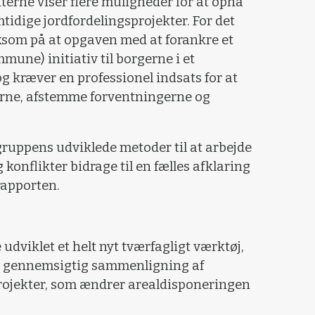
kterne viser flere muligheder for at opnå
mtidige jordfordelingsprojekter. For det
som på at opgaven med at forankre et
une) initiativ til borgerne i et
g kræver en professionel indsats for at
erne, afstemme forventningerne og
gruppens udviklede metoder til at arbejde
 konflikter bidrage til en fælles afklaring
 rapporten.
 udviklet et helt nyt tværfagligt værktøj,
g gennemsigtig sammenligning af
projekter, som ændrer arealdisponeringen