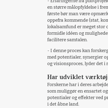
- Erfaringerne fra pilotproje
en større målopfyldelse i fre
første bør man være opmærk
oppefra kommende (stat, komm
lokalsamfund er meget stor o
formidle idéen og mulighed
facilitere samtalen.
- I denne proces kan forsker
med potentialer, synergier og
og visionsproces, lyder det i
Har udviklet værktøj
Forskerne har i deres arbejde
som muliggør en ensartet o
potentialer og effekter ved 
i det åbne land.