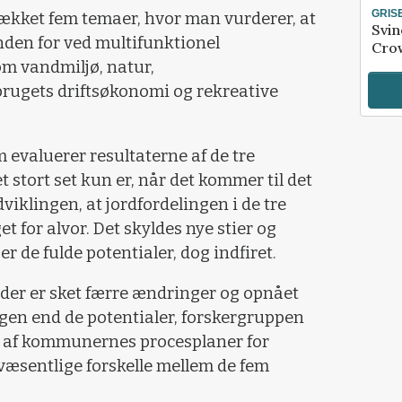
GRIS
dækket fem temaer, hvor man vurderer, at
Svin
inden for ved multifunktionel
Crow
 om vandmiljø, natur,
brugets driftsøkonomi og rekreative
 evaluerer resultaterne af de tre
et stort set kun er, når det kommer til det
viklingen, at jordfordelingen i de tre
t for alvor. Det skyldes nye stier og
er de fulde potentialer, dog indfiret.
at der er sket færre ændringer og opnået
ingen end de potentialer, forskergruppen
 af kommunernes procesplaner for
 væsentlige forskelle mellem de fem