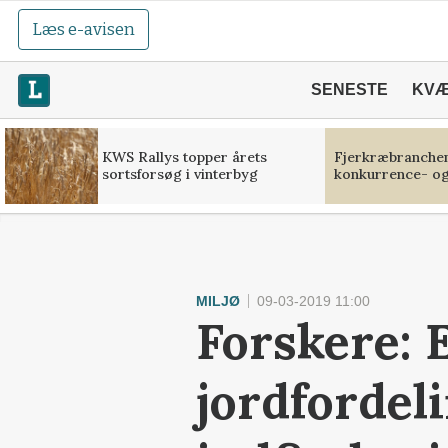
Læs e-avisen
SENESTE
KV
KWS Rallys topper årets
Fjerkræbranchen:
sortsforsøg i vinterbyg
konkurrence- og
MILJØ
09-03-2019 11:00
Forskere: 
jordfordeli